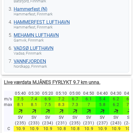
Båtsfjord, Finnmark
Hammerfest (N)
Hammerfest, Finnmark
HAMMERFEST LUFTHAVN
Hammerfest, Finnmark
MEHAMN LUFTHAVN
Gamvik, Finnmark
VADSØ LUFTHAVN
Vadsø, Finnmark
VANNFJORDEN
Nordkapp, Finnmark
Live værdata MJÅNES FYRLYKT 9.7 km unna.
05:40
05:30
05:20
05:10
05:00
04:50
04:40
04:30
04:
m/s
7.5
7.4
6.9
7.2
6.7
6.1
5.4
6.2
6.7
max
8.1
8.1
7.5
8.3
7.3
7
5.8
6.2
7.1
SV
SV
SV
SV
SV
SV
SV
SV
SV
(235)
(233)
(234)
(231)
(235)
(231)
(237)
(243)
(24
C
10.9
10.9
10.9
10.8
10.8
10.9
10.9
10.9
10.