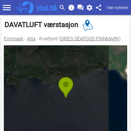
Vind Nå
Vær nyheter
DAVATLUFT værstasjon
Finnmark
-
Alta
- Kvalfjord (
GRIEG SEAFOOD FINNMARK)