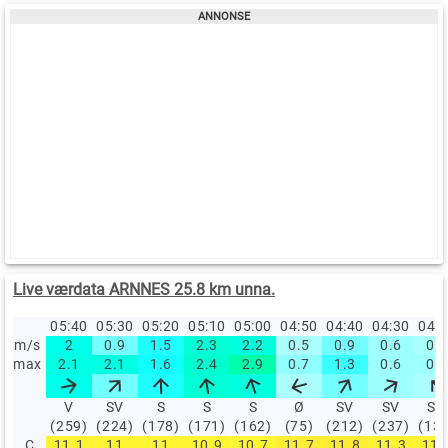
Live værdata ARNNES 25.8 km unna.
05:40
05:30
05:20
05:10
05:00
04:50
04:40
04:30
04:
m/s
2
0.9
1.5
2.3
2.2
0.5
0.9
0.6
0.5
max
2.1
2.1
1.6
2.4
2.9
0.7
1.3
0.6
0.6
V
SV
S
S
S
Ø
SV
SV
SØ
(259)
(224)
(178)
(171)
(162)
(75)
(212)
(237)
(13
C
11.1
11
11
10.9
10.7
11.7
11.8
11.3
11.