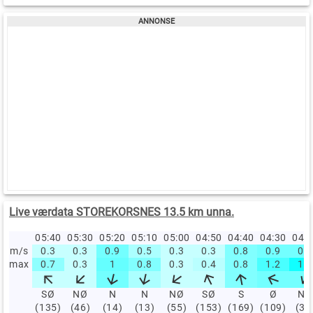
Live værdata STOREKORSNES 13.5 km unna.
05:40
05:30
05:20
05:10
05:00
04:50
04:40
04:30
04:
m/s
0.3
0.3
0.9
0.5
0.3
0.3
0.8
0.9
0.9
max
0.7
0.3
1
0.8
0.3
0.4
0.8
1.2
1.6
SØ
NØ
N
N
NØ
SØ
S
Ø
NØ
(135)
(46)
(14)
(13)
(55)
(153)
(169)
(109)
(35