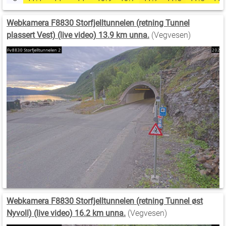
Webkamera F8830 Storfjelltunnelen (retning Tunnel
plassert Vest) (live video) 13.9 km unna.
(Vegvesen)
Webkamera F8830 Storfjelltunnelen (retning Tunnel øst
Nyvoll) (live video) 16.2 km unna.
(Vegvesen)