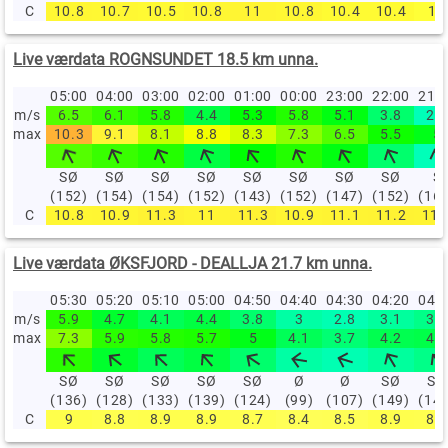
C
10.8
10.7
10.5
10.8
11
10.8
10.4
10.4
10
Live værdata ROGNSUNDET 18.5 km unna.
05:00
04:00
03:00
02:00
01:00
00:00
23:00
22:00
21:
m/s
6.5
6.1
5.8
4.4
5.3
5.8
5.1
3.8
2.7
max
10.3
9.1
8.1
8.8
8.3
7.3
6.5
5.5
5
SØ
SØ
SØ
SØ
SØ
SØ
SØ
SØ
S
(152)
(154)
(154)
(152)
(143)
(152)
(147)
(152)
(16
C
10.8
10.9
11.3
11
11.3
10.9
11.1
11.2
11.
Live værdata ØKSFJORD - DEALLJA 21.7 km unna.
05:30
05:20
05:10
05:00
04:50
04:40
04:30
04:20
04:
m/s
5.9
4.7
4.1
4.4
3.8
3
2.8
3.1
3.4
max
7.3
5.9
5.8
5.7
5
4.1
3.7
4.2
4.3
SØ
SØ
SØ
SØ
SØ
Ø
Ø
SØ
SØ
(136)
(128)
(133)
(139)
(124)
(99)
(107)
(149)
(14
C
9
8.8
8.9
8.9
8.7
8.4
8.5
8.9
8.8