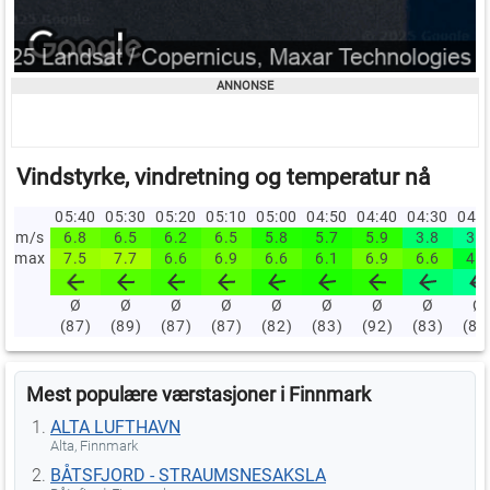
Vindstyrke, vindretning og temperatur nå
05:40
05:30
05:20
05:10
05:00
04:50
04:40
04:30
04:
m/s
6.8
6.5
6.2
6.5
5.8
5.7
5.9
3.8
3.3
max
7.5
7.7
6.6
6.9
6.6
6.1
6.9
6.6
4.7
Ø
Ø
Ø
Ø
Ø
Ø
Ø
Ø
Ø
(87)
(89)
(87)
(87)
(82)
(83)
(92)
(83)
(80
Mest populære værstasjoner i Finnmark
ALTA LUFTHAVN
Alta, Finnmark
BÅTSFJORD - STRAUMSNESAKSLA