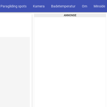
Paragliding spots
Kamera
Badetemperatur
Om
Minside