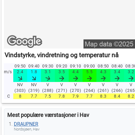
Vindstyrke, vindretning og temperatur nå
09:50
09:40
09:30
09:20
09:10
09:00
08:50
08:40
08:
m/s
2.4
1.8
3.1
3.5
4.4
5.5
4.3
3.4
3.2
NV
NV
V
V
V
V
V
V
V
(303)
(319)
(288)
(271)
(270)
(264)
(261)
(266)
(265
C
8
7.7
7.5
7.8
7.9
7.7
8.3
8.4
8.2
Mest populære værstasjoner i Hav
DRAUPNER
Nordsjøen, Hav