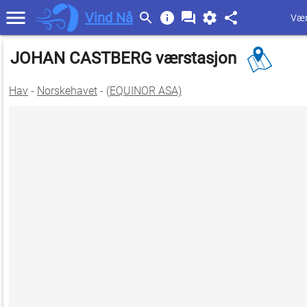
Vind Nå
Vær
JOHAN CASTBERG værstasjon
Hav
-
Norskehavet
- (
EQUINOR ASA)