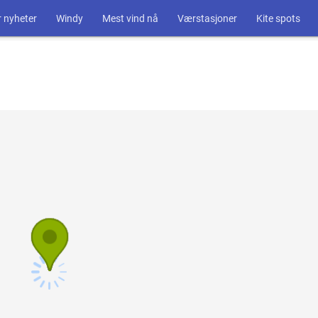
 nyheter
Windy
Mest vind nå
Værstasjoner
Kite spots