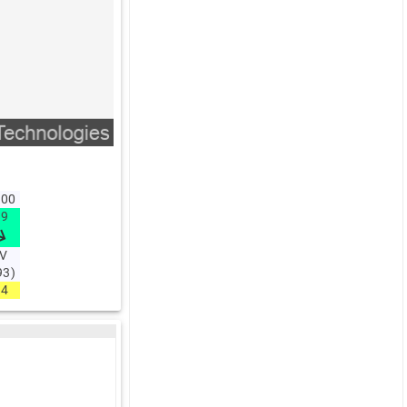
:00
.9
V
93)
.4