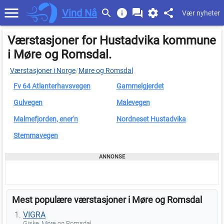
Vind Nå
Vær nyheter
Værstasjoner for Hustadvika kommune
i Møre og Romsdal.
Værstasjoner i Norge
/
Møre og Romsdal
Fv 64 Atlanterhavsvegen
Gammelgjerdet
Gulvegen
Malevegen
Malmefjorden, ener'n
Nordneset Hustadvika
Stemmavegen
Mest populære værstasjoner i Møre og Romsdal
VIGRA
Giske, Møre og Romsdal