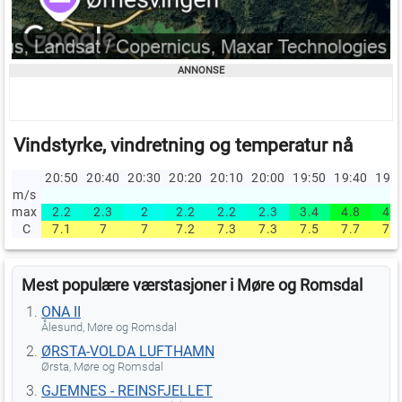
Vindstyrke, vindretning og temperatur nå
20:50
20:40
20:30
20:20
20:10
20:00
19:50
19:40
19:
m/s
max
2.2
2.3
2
2.2
2.2
2.3
3.4
4.8
4.4
C
7.1
7
7
7.2
7.3
7.3
7.5
7.7
7.6
Mest populære værstasjoner i Møre og Romsdal
ONA II
Ålesund, Møre og Romsdal
ØRSTA-VOLDA LUFTHAMN
Ørsta, Møre og Romsdal
GJEMNES - REINSFJELLET