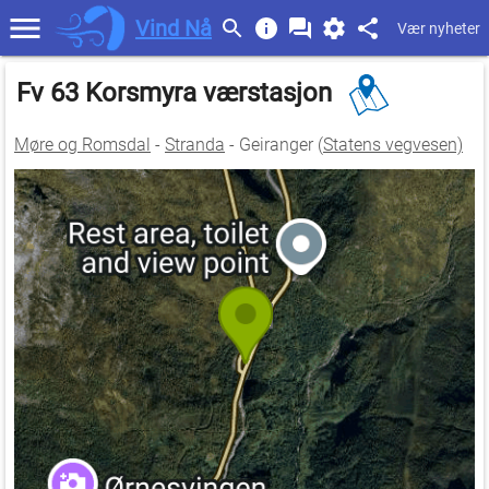
Vind Nå
Vær nyheter
Fv 63 Korsmyra værstasjon
Møre og Romsdal
-
Stranda
- Geiranger (
Statens vegvesen)