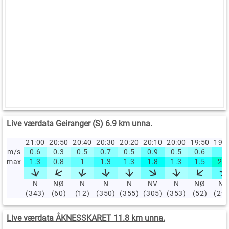
Live værdata Geiranger (S) 6.9 km unna.
21:00
20:50
20:40
20:30
20:20
20:10
20:00
19:50
19:
m/s
0.6
0.3
0.5
0.7
0.5
0.9
0.5
0.6
1
max
1.3
0.8
1
1.3
1.3
1.8
1.3
1.5
2.3
N
NØ
N
N
N
NV
N
NØ
NV
(343)
(60)
(12)
(350)
(355)
(305)
(353)
(52)
(29
Live værdata ÅKNESSKARET 11.8 km unna.