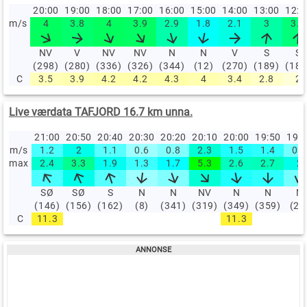
20:00
19:00
18:00
17:00
16:00
15:00
14:00
13:00
12:
m/s
4
3.8
4
3.9
2.9
1.8
2.1
3
3.6
NV
V
NV
NV
N
N
V
S
S
(298)
(280)
(336)
(326)
(344)
(12)
(270)
(189)
(184
C
3.5
3.9
4.2
4.2
4.3
4
3.4
2.8
2
Live værdata TAFJORD 16.7 km unna.
21:00
20:50
20:40
20:30
20:20
20:10
20:00
19:50
19:
m/s
1.2
2
1.1
0.6
0.8
2.3
1.5
1.4
0.9
max
2.4
3.3
1.9
1.3
1.7
5.3
2.6
2.7
2
SØ
SØ
S
N
N
NV
N
N
N
(146)
(156)
(162)
(8)
(341)
(319)
(349)
(359)
(22
C
11.3
11.3