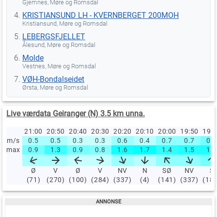
Gjemnes, Møre og Romsdal
KRISTIANSUND LH - KVERNBERGET 200MOH
Kristiansund, Møre og Romsdal
LEBERGSFJELLET
Ålesund, Møre og Romsdal
Molde
Vestnes, Møre og Romsdal
VØH-Bondalseidet
Ørsta, Møre og Romsdal
Live værdata Geiranger (N) 3.5 km unna.
21:00
20:50
20:40
20:30
20:20
20:10
20:00
19:50
19:
m/s
0.5
0.5
0.3
0.3
0.6
0.4
0.7
0.7
0.9
max
0.9
1.3
0.9
0.8
1.6
1.7
1.4
1.5
1.5
Ø
V
Ø
V
NV
N
SØ
NV
S
(71)
(270)
(100)
(284)
(337)
(4)
(141)
(337)
(18