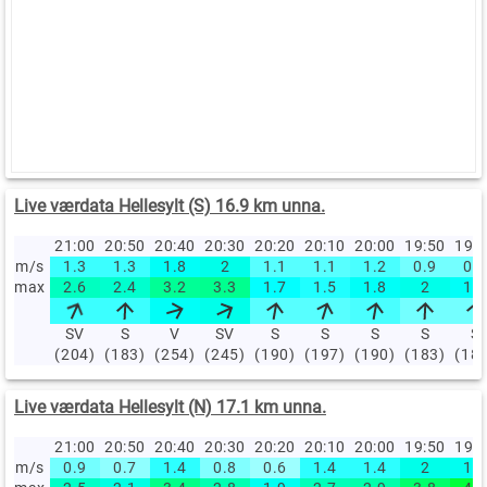
Live værdata Hellesylt (S) 16.9 km unna.
21:00
20:50
20:40
20:30
20:20
20:10
20:00
19:50
19:
m/s
1.3
1.3
1.8
2
1.1
1.1
1.2
0.9
0.9
max
2.6
2.4
3.2
3.3
1.7
1.5
1.8
2
1.8
SV
S
V
SV
S
S
S
S
S
(204)
(183)
(254)
(245)
(190)
(197)
(190)
(183)
(18
Live værdata Hellesylt (N) 17.1 km unna.
21:00
20:50
20:40
20:30
20:20
20:10
20:00
19:50
19:
m/s
0.9
0.7
1.4
0.8
0.6
1.4
1.4
2
1.9