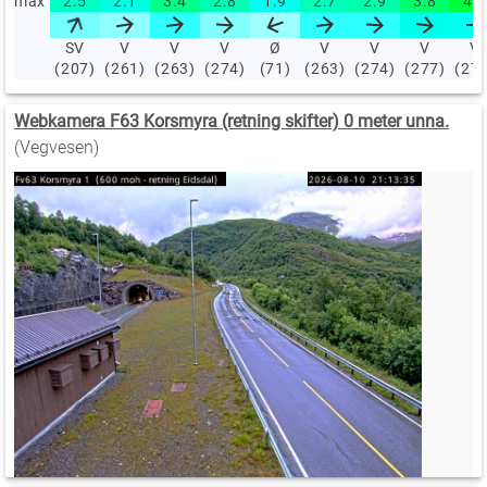
max
2.5
2.1
3.4
2.8
1.9
2.7
2.9
3.8
4.5
SV
V
V
V
Ø
V
V
V
V
(207)
(261)
(263)
(274)
(71)
(263)
(274)
(277)
(27
Webkamera F63 Korsmyra (retning skifter) 0 meter unna.
(Vegvesen)