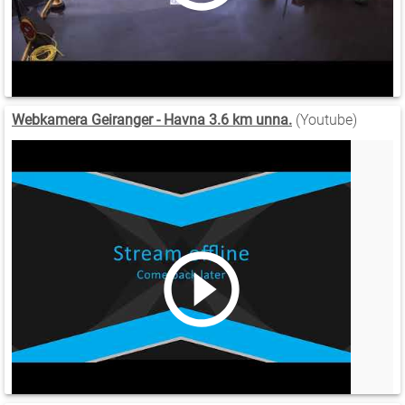
Webkamera Geiranger - Havna 3.6 km unna.
(Youtube)