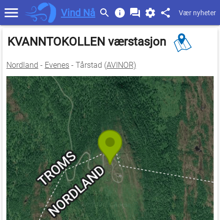
Vind Nå
Vær nyheter
KVANNTOKOLLEN værstasjon
Nordland
-
Evenes
- Tårstad (
AVINOR)