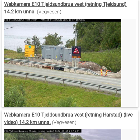
Webkamera E10 Tjeldsundbrua vest (retning Tjeldsund)
14.2 km unna.
(Vegvesen)
Webkamera E10 Tjeldsundbrua vest (retning Harstad) (live
video) 14.2 km unna.
(Vegvesen)