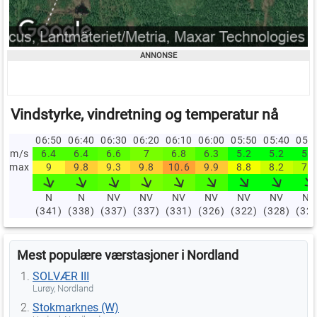
Vindstyrke, vindretning og temperatur nå
06:50
06:40
06:30
06:20
06:10
06:00
05:50
05:40
05:
m/s
6.4
6.4
6.6
7
6.8
6.3
5.2
5.2
5.2
max
9
9.8
9.3
9.8
10.6
9.9
8.8
8.2
7.9
N
N
NV
NV
NV
NV
NV
NV
NV
(341)
(338)
(337)
(337)
(331)
(326)
(322)
(328)
(32
Mest populære værstasjoner i Nordland
SOLVÆR III
Lurøy, Nordland
Stokmarknes (W)