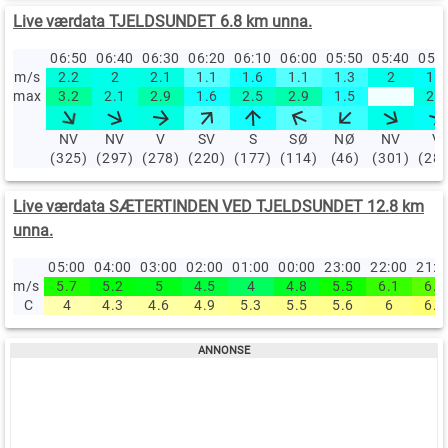
Live værdata TJELDSUNDET 6.8 km unna.
06:50
06:40
06:30
06:20
06:10
06:00
05:50
05:40
05:
m/s
2.2
2
2.1
1.1
1.6
1.1
1.3
2
1.8
max
3.2
2.1
2.9
1.6
2.5
2.9
1.5
2.1
NV
NV
V
SV
S
SØ
NØ
NV
V
(325)
(297)
(278)
(220)
(177)
(114)
(46)
(301)
(28
Live værdata SÆTERTINDEN VED TJELDSUNDET 12.8 km
unna.
05:00
04:00
03:00
02:00
01:00
00:00
23:00
22:00
21:
m/s
5.7
5.2
5
4.5
4
4.8
5.5
6.1
6.6
C
4
4.3
4.6
4.9
5.3
5.5
5.6
6
6.9