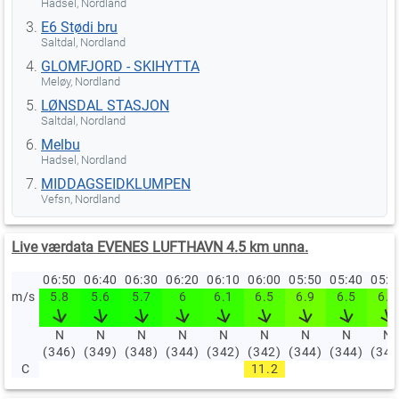
Hadsel, Nordland
E6 Stødi bru
Saltdal, Nordland
GLOMFJORD - SKIHYTTA
Meløy, Nordland
LØNSDAL STASJON
Saltdal, Nordland
Melbu
Hadsel, Nordland
MIDDAGSEIDKLUMPEN
Vefsn, Nordland
Live værdata EVENES LUFTHAVN 4.5 km unna.
06:50
06:40
06:30
06:20
06:10
06:00
05:50
05:40
05:
m/s
5.8
5.6
5.7
6
6.1
6.5
6.9
6.5
6.8
N
N
N
N
N
N
N
N
N
(346)
(349)
(348)
(344)
(342)
(342)
(344)
(344)
(343
C
11.2