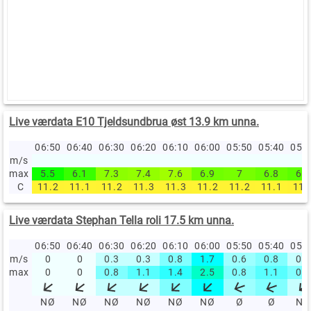
Live værdata E10 Tjeldsundbrua øst 13.9 km unna.
06:50
06:40
06:30
06:20
06:10
06:00
05:50
05:40
05:
m/s
max
5.5
6.1
7.3
7.4
7.6
6.9
7
6.8
6.6
C
11.2
11.1
11.2
11.3
11.3
11.2
11.2
11.1
11.
Live værdata Stephan Tella roli 17.5 km unna.
06:50
06:40
06:30
06:20
06:10
06:00
05:50
05:40
05:
m/s
0
0
0.3
0.3
0.8
1.7
0.6
0.8
0.3
max
0
0
0.8
1.1
1.4
2.5
0.8
1.1
0.8
NØ
NØ
NØ
NØ
NØ
NØ
Ø
Ø
NØ