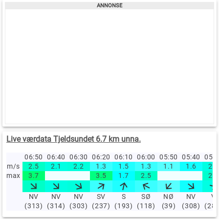
Live værdata Tjeldsundet 6.7 km unna.
06:50
06:40
06:30
06:20
06:10
06:00
05:50
05:40
05:
m/s
2.5
2.1
2.2
1.3
1.5
1.3
1.1
1.6
2.1
max
3.7
3.5
1.7
2.5
2.4
NV
NV
NV
SV
S
SØ
NØ
NV
V
(313)
(314)
(303)
(237)
(193)
(118)
(39)
(308)
(28