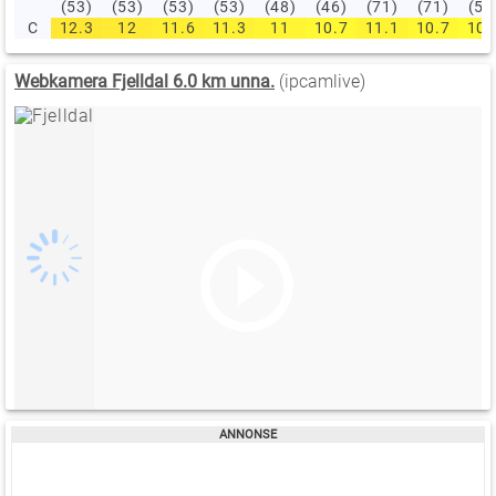
(53)
(53)
(53)
(53)
(48)
(46)
(71)
(71)
(51
C
12.3
12
11.6
11.3
11
10.7
11.1
10.7
10.
Webkamera Fjelldal 6.0 km unna.
(ipcamlive)