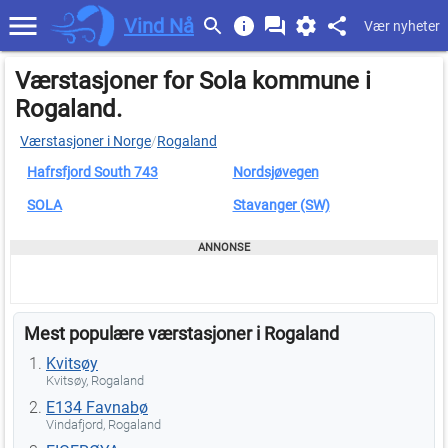
Vind Nå
Vær nyheter
Værstasjoner for Sola kommune i
Rogaland.
Værstasjoner i Norge
/
Rogaland
Hafrsfjord South 743
Nordsjøvegen
SOLA
Stavanger (SW)
Mest populære værstasjoner i Rogaland
Kvitsøy
Kvitsøy, Rogaland
E134 Favnabø
Vindafjord, Rogaland