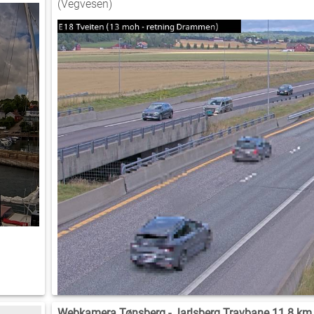
(Vegvesen)
Webkamera Tønsberg - Jarlsberg Travbane 11.8 km