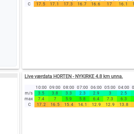
C
17.5
17.1
17.3
16.7
16.6
17
16.1
Live værdata HORTEN - NYKIRKE 4.8 km unna.
10:00
09:00
08:00
07:00
06:00
05:00
04:00
0
m/s
3.5
3.8
3.3
2.3
2.9
3
2.5
max
7.4
7
5.9
5.8
6.4
7.3
6.3
C
17.2
16.5
15.4
14.1
12.9
12.9
13.8