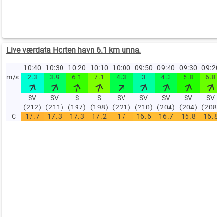
Live værdata Horten havn 6.1 km unna.
10:40
10:30
10:20
10:10
10:00
09:50
09:40
09:30
09:
m/s
2.3
3.9
6.1
7.1
4.3
3
4.3
5.8
6.8
SV
SV
S
S
SV
SV
SV
SV
SV
(212)
(211)
(197)
(198)
(221)
(210)
(204)
(204)
(208
C
17.7
17.3
17.3
17.2
17
16.6
16.7
16.8
16.