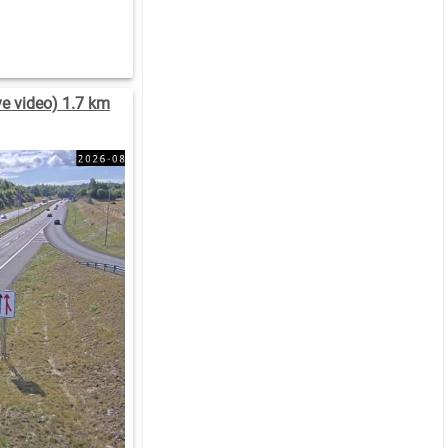
e video) 1.7 km
:00
05:00
04:00
03:00
02:00
01:00
.4
4.1
4.3
4.9
5.7
4.6
V
SV
SV
SV
S
S
08)
(206)
(213)
(207)
(193)
(192)
.5
13.9
14.3
15.2
16.2
16.3