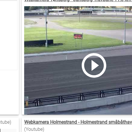
tube)
Webkamera Holmestrand - Holmestrand småbåthav
(Youtube)