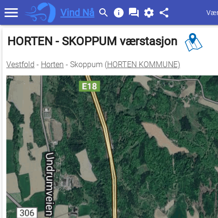
Vind Nå
Vær
HORTEN - SKOPPUM værstasjon
Vestfold
-
Horten
- Skoppum (
HORTEN KOMMUNE)