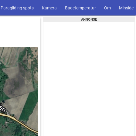
Paragliding spots
Kamera
Badetemperatur
Om
Minside