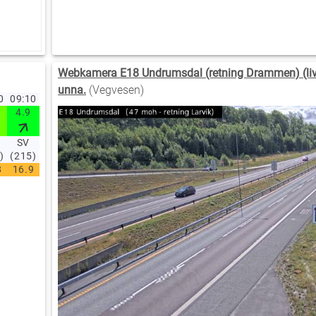
Webkamera E18 Undrumsdal (retning Drammen) (liv
unna.
(Vegvesen)
20
09:10
09:00
08:50
08:40
08:30
08:20
08:10
08:00
07:00
06
4.9
6.7
3
5.5
5.7
6.3
3.7
4.3
3.8
4
SV
S
S
SV
SV
S
S
S
SV
S
)
(215)
(194)
(200)
(230)
(206)
(197)
(198)
(201)
(220)
(2
8
16.9
16.8
16.7
16.5
16.4
16.3
16
15.7
15.4
14