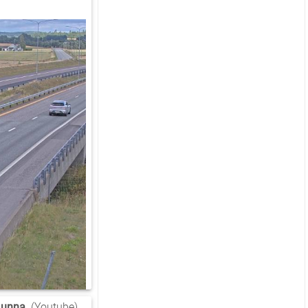
 unna.
(Youtube)