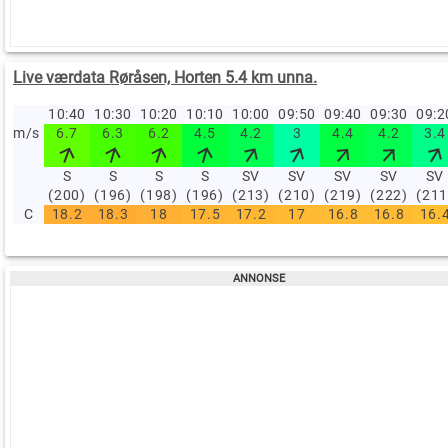
Live værdata Røråsen, Horten 5.4 km unna.
10:40
10:30
10:20
10:10
10:00
09:50
09:40
09:30
09:
m/s
6.7
6.3
6.2
4.5
4.2
3
4.4
4.2
3.4
S
S
S
S
SV
SV
SV
SV
SV
(200)
(196)
(198)
(196)
(213)
(210)
(219)
(222)
(211
C
18.2
18.3
18
17.5
17.2
17
16.8
16.8
16.