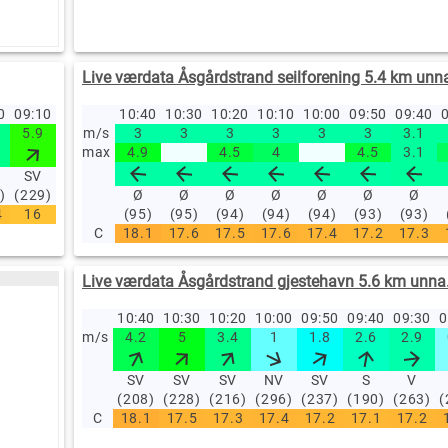
Live værdata Åsgårdstrand seilforening 5.4 km unn
20
09:10
09:00
08:50
10:40
08:40
10:30
08:30
10:20
08:20
10:10
08:10
10:00
08:00
09:50
07:00
09:40
06
0
5.9
6
m/s
4.1
3
3.6
3
3.5
3
5
3
4
3
5.5
3
3.1
3.1
4
max
4.9
4.5
4
4.5
3.1
SV
S
SV
SV
SV
S
SV
S
SV
)
(229)
(184)
(214)
Ø
(212)
Ø
(216)
Ø
(192)
Ø
(209)
Ø
(198)
Ø
(210)
Ø
(1
4
16
16.2
16.2
(95)
16
(95)
15.8
(94)
15.6
(94)
15.2
(94)
15
(93)
14.5
(93)
13
C
18.1
17.6
17.5
17.6
17.4
17.2
17.3
Live værdata Åsgårdstrand gjestehavn 5.6 km unna
10:40
10:30
10:20
10:00
09:50
09:40
09:30
0
m/s
4.2
5
3.4
1
1.8
2.6
2.9
SV
SV
SV
NV
SV
S
V
(208)
(228)
(216)
(296)
(237)
(190)
(263)
(
C
18.1
17.5
17.3
17.4
17.2
17.1
17.2