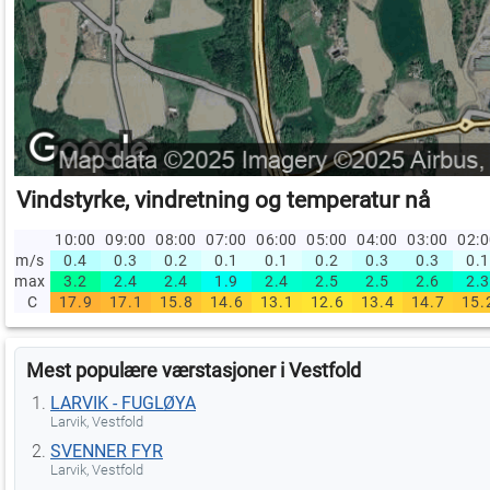
Vindstyrke, vindretning og temperatur nå
10:00
09:00
08:00
07:00
06:00
05:00
04:00
03:00
02:
m/s
0.4
0.3
0.2
0.1
0.1
0.2
0.3
0.3
0.1
max
3.2
2.4
2.4
1.9
2.4
2.5
2.5
2.6
2.3
C
17.9
17.1
15.8
14.6
13.1
12.6
13.4
14.7
15.
Mest populære værstasjoner i Vestfold
LARVIK - FUGLØYA
Larvik, Vestfold
SVENNER FYR
Larvik, Vestfold