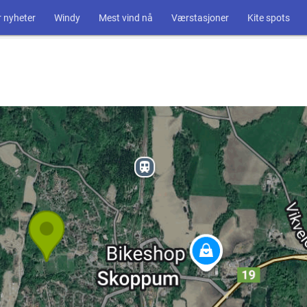
 nyheter
Windy
Mest vind nå
Værstasjoner
Kite spots