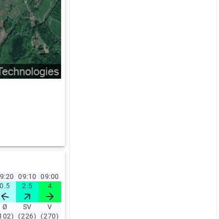
9:20
09:10
09:00
08:50
08:40
08:30
08:20
08:10
08:00
07:00
0.5
2.5
4
2.4
3.5
4
2.2
2.5
2.3
4.1
Ø
SV
V
SV
SV
SV
S
SV
SV
SV
102)
(226)
(270)
(222)
(215)
(242)
(161)
(227)
(234)
(212)