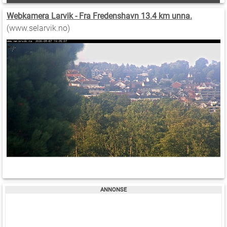
Webkamera Larvik - Fra Fredenshavn 13.4 km unna.
(www.selarvik.no)