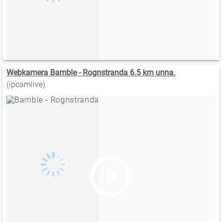
Webkamera Bamble - Rognstranda 6.5 km unna.
(ipcamlive)