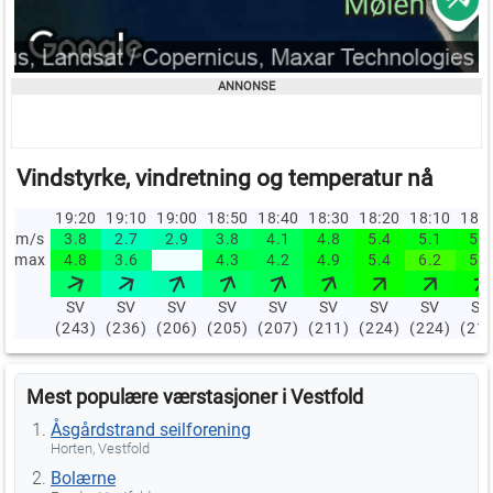
Vindstyrke, vindretning og temperatur nå
19:20
19:10
19:00
18:50
18:40
18:30
18:20
18:10
18:
m/s
3.8
2.7
2.9
3.8
4.1
4.8
5.4
5.1
5.3
max
4.8
3.6
4.3
4.2
4.9
5.4
6.2
5.7
SV
SV
SV
SV
SV
SV
SV
SV
SV
(243)
(236)
(206)
(205)
(207)
(211)
(224)
(224)
(21
Mest populære værstasjoner i Vestfold
Åsgårdstrand seilforening
Horten, Vestfold
Bolærne