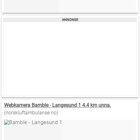
Webkamera Bamble - Langesund 1 4.4 km unna.
(norskluftambulanse.no)