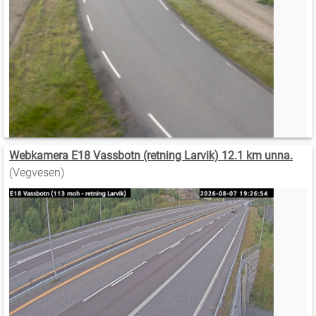
Webkamera E18 Vassbotn (retning Larvik) 12.1 km unna.
(Vegvesen)