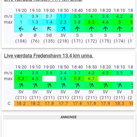
19:20
19:10
19:00
18:50
18:40
18:30
18:20
18:10
18:
m/s
1
0.9
0.7
1.7
3.5
4
3.6
4.2
4.3
max
1
1.3
1.4
2.3
3.8
5.3
4.6
5
5.5
Ø
Ø
SØ
SV
S
S
S
S
S
(104)
(76)
(135)
(218)
(171)
(172)
(175)
(174)
(17
Live værdata Fredenshavn 13.4 km unna.
19:20
19:10
19:00
18:50
18:40
18:30
18:20
18:10
18:
m/s
4
3.9
3.9
3.4
3.7
4.2
4.5
3.5
3.5
max
5.3
4.5
3.6
5.8
6.7
SV
SV
SV
SV
SV
SV
SV
SV
SV
(211)
(211)
(211)
(211)
(211)
(211)
(211)
(211)
(21
C
18.2
18.2
17.8
17.7
17.8
17.8
17.9
18.3
18.