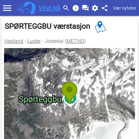
Vind Nå
Vær nyheter
SPØRTEGGBU værstasjon
Vestland
-
Luster
- Jostedal (
MET.NO)