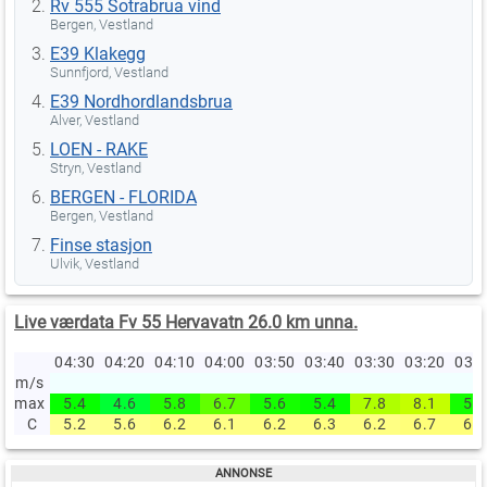
Rv 555 Sotrabrua vind
Bergen, Vestland
E39 Klakegg
Sunnfjord, Vestland
E39 Nordhordlandsbrua
Alver, Vestland
LOEN - RAKE
Stryn, Vestland
BERGEN - FLORIDA
Bergen, Vestland
Finse stasjon
Ulvik, Vestland
Live værdata Fv 55 Hervavatn 26.0 km unna.
04:30
04:20
04:10
04:00
03:50
03:40
03:30
03:20
03:
m/s
max
5.4
4.6
5.8
6.7
5.6
5.4
7.8
8.1
5.6
C
5.2
5.6
6.2
6.1
6.2
6.3
6.2
6.7
6.7