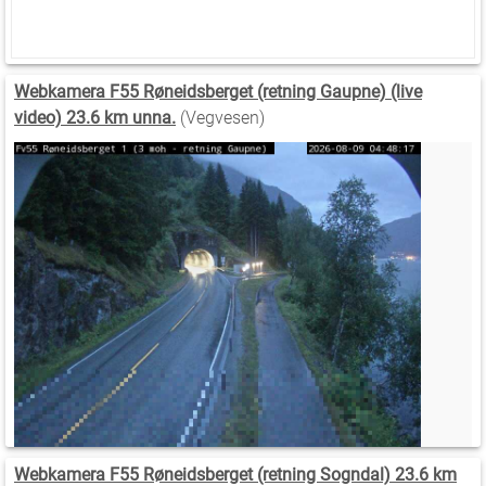
Webkamera F55 Røneidsberget (retning Gaupne) (live
video) 23.6 km unna.
(Vegvesen)
Webkamera F55 Røneidsberget (retning Sogndal) 23.6 km