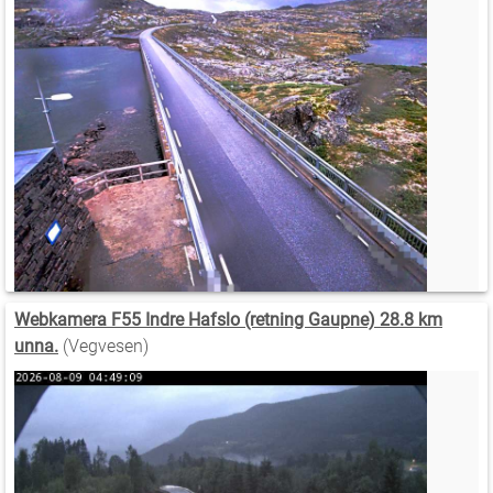
Webkamera F55 Indre Hafslo (retning Gaupne) 28.8 km
unna.
(Vegvesen)