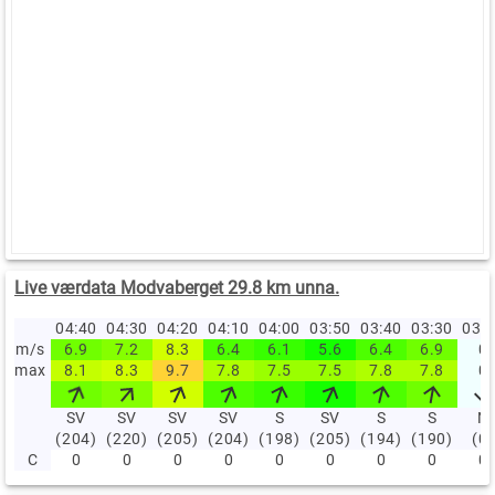
Live værdata Modvaberget 29.8 km unna.
04:40
04:30
04:20
04:10
04:00
03:50
03:40
03:30
03:
m/s
6.9
7.2
8.3
6.4
6.1
5.6
6.4
6.9
0
max
8.1
8.3
9.7
7.8
7.5
7.5
7.8
7.8
0
SV
SV
SV
SV
S
SV
S
S
N
(204)
(220)
(205)
(204)
(198)
(205)
(194)
(190)
(0)
C
0
0
0
0
0
0
0
0
0