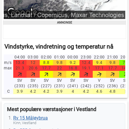
Vindstyrke, vindretning og temperatur nå
04:00
03:00
02:00
01:00
00:00
23:00
22:00
21:00
20:
m/s
13.4
12
8.8
9.8
9.2
12.4
9.4
9.8
7.2
max
21.3
20.6
17.7
22
16.8
19.1
17.1
17.7
14.
SV
SV
SV
SV
SV
SV
V
SV
SV
(233)
(235)
(227)
(231)
(241)
(242)
(252)
(236)
(22
C
3.9
4.2
4.2
3.9
4
4.2
4.6
4.8
5
Mest populære værstasjoner i Vestland
Rv 15 Måløybrua
Kinn, Vestland