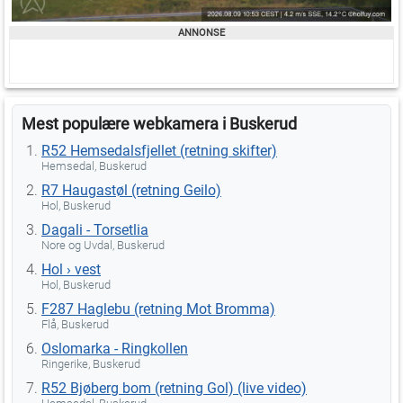
Mest populære webkamera i Buskerud
R52 Hemsedalsfjellet (retning skifter)
Hemsedal, Buskerud
R7 Haugastøl (retning Geilo)
Hol, Buskerud
Dagali - Torsetlia
Nore og Uvdal, Buskerud
Hol › vest
Hol, Buskerud
F287 Haglebu (retning Mot Bromma)
Flå, Buskerud
Oslomarka - Ringkollen
Ringerike, Buskerud
R52 Bjøberg bom (retning Gol) (live video)