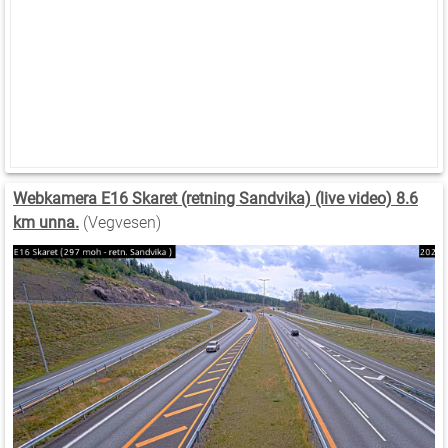
Webkamera E16 Skaret (retning Sandvika) (live video) 8.6
km unna.
(Vegvesen)