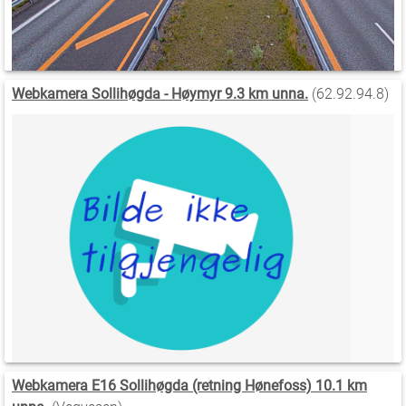
Webkamera Sollihøgda - Høymyr 9.3 km unna.
(62.92.94.8)
Webkamera E16 Sollihøgda (retning Hønefoss) 10.1 km