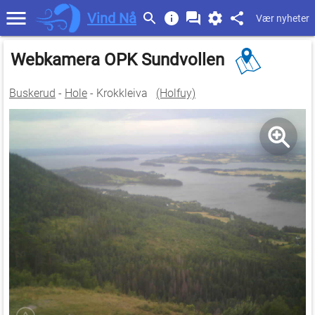
Vind Nå
Vær nyheter
Webkamera OPK Sundvollen
Buskerud
-
Hole
- Krokkleiva
(Holfuy)