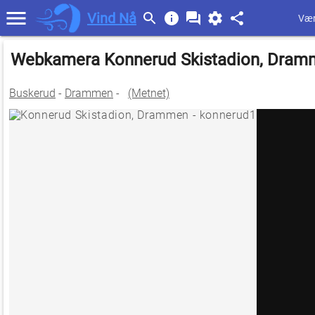
Vind Nå
Vær
Webkamera Konnerud Skistadion, Dram
Buskerud
-
Drammen
-
(Metnet)