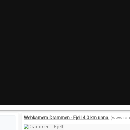
Webkamera Drammen - Fjell 4.0 km unna.
(www.run