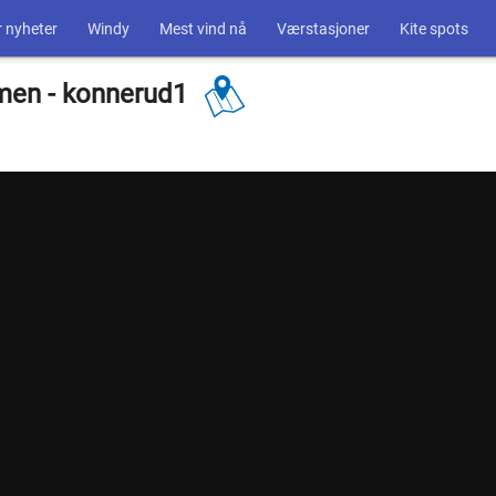
 nyheter
Windy
Mest vind nå
Værstasjoner
Kite spots
men - konnerud1