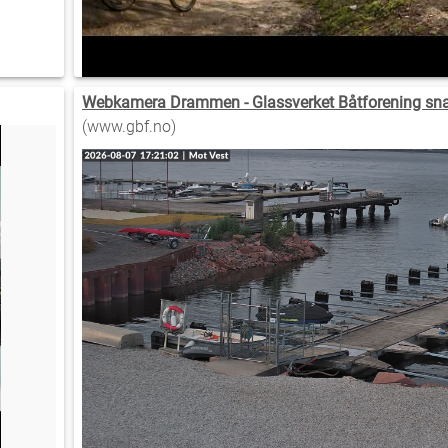
Webkamera Drammen - Glassverket Båtforening sna
(www.gbf.no)