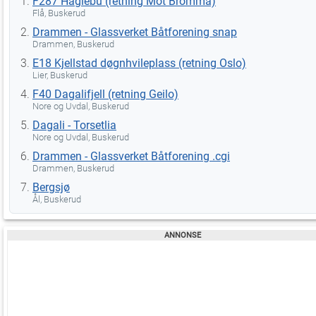
F287 Haglebu (retning Mot Bromma)
Flå, Buskerud
Drammen - Glassverket Båtforening snap
Drammen, Buskerud
E18 Kjellstad døgnhvileplass (retning Oslo)
Lier, Buskerud
F40 Dagalifjell (retning Geilo)
Nore og Uvdal, Buskerud
Dagali - Torsetlia
Nore og Uvdal, Buskerud
Drammen - Glassverket Båtforening .cgi
Drammen, Buskerud
Bergsjø
Ål, Buskerud