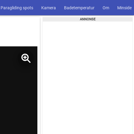
Paragliding spots
Kamera
Badetemperatur
Om
Minside