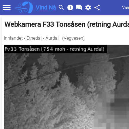
Vind Nå
Vær
Webkamera F33 Tonsåsen (retning Aurd
Innlandet
-
Etnedal
- Aurdal
(Vegvesen)