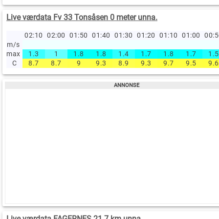
Live værdata Fv 33 Tonsåsen 0 meter unna.
02:10
02:00
01:50
01:40
01:30
01:20
01:10
01:00
00:
m/s
max
1.3
1
1.8
1.8
1.4
1.7
1.8
1.7
1.5
C
8.7
8.7
9
9.3
8.9
9.3
9.7
9.5
9.6
Live værdata FAGERNES 21.7 km unna.