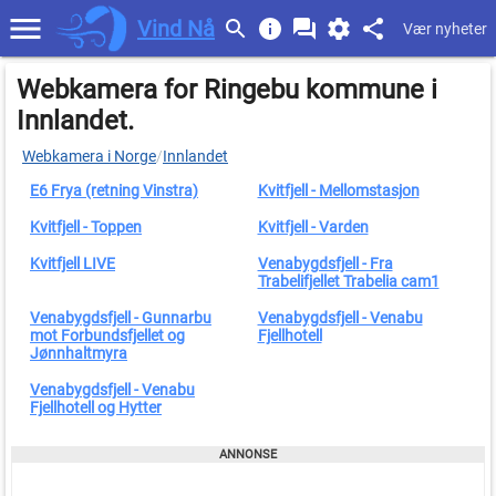
Vind Nå
Vær nyheter
Webkamera for Ringebu kommune i
Innlandet.
Webkamera i Norge
/
Innlandet
E6 Frya (retning Vinstra)
Kvitfjell - Mellomstasjon
Kvitfjell - Toppen
Kvitfjell - Varden
Kvitfjell LIVE
Venabygdsfjell - Fra
Trabelifjellet Trabelia cam1
Venabygdsfjell - Gunnarbu
Venabygdsfjell - Venabu
mot Forbundsfjellet og
Fjellhotell
Jønnhaltmyra
Venabygdsfjell - Venabu
Fjellhotell og Hytter