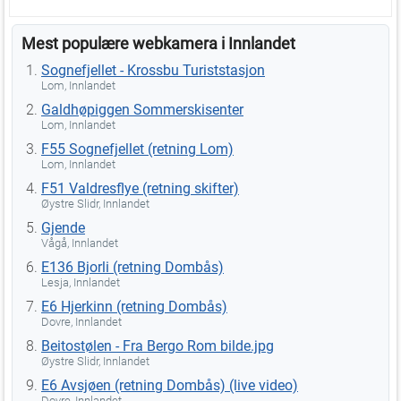
Mest populære webkamera i Innlandet
Sognefjellet - Krossbu Turiststasjon
Lom, Innlandet
Galdhøpiggen Sommerskisenter
Lom, Innlandet
F55 Sognefjellet (retning Lom)
Lom, Innlandet
F51 Valdresflye (retning skifter)
Øystre Slidr, Innlandet
Gjende
Vågå, Innlandet
E136 Bjorli (retning Dombås)
Lesja, Innlandet
E6 Hjerkinn (retning Dombås)
Dovre, Innlandet
Beitostølen - Fra Bergo Rom bilde.jpg
Øystre Slidr, Innlandet
E6 Avsjøen (retning Dombås) (live video)
Dovre, Innlandet