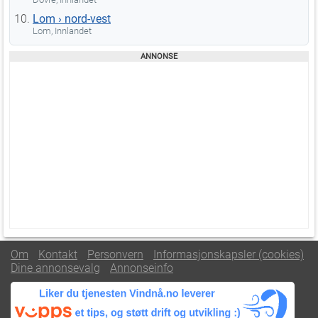
Lom › nord-vest
Lom, Innlandet
Om
Kontakt
Personvern
Informasjonskapsler (cookies)
Dine annonsevalg
Annonseinfo