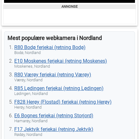
Mest populære webkamera i Nordland
R80 Bodø ferjekai (retning Bodø)
Bodø, Nordland
E10 Moskenes ferjekai (retning Moskenes)
Moskenes, Nordland
R80 Værøy ferjekai (retning Værøy)
Værøy, Nordland
R85 Lødingen ferjekai (retning Lødingen)
Lødingen, Nordland
F828 Herøy (Flostad) ferjekai (retning Herøy)
Herøy, Nordland
E6 Bognes ferjekai (retning Storjord)
Hamarøy, Nordland
F17 Jektvik ferjekai (retning Jektvik)
Rødøy, Nordland