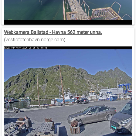
Webkamera Ballstad - Havna 562 meter unna.
(vestlofotenhavn.norge.cam)