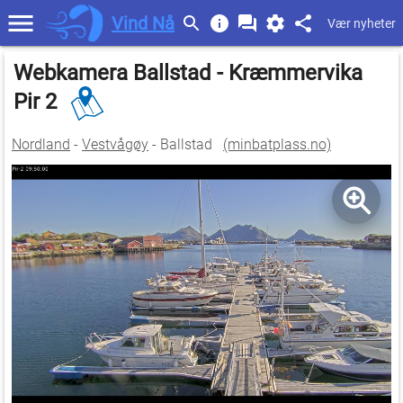
Vind Nå
Vær nyheter
Webkamera Ballstad - Kræmmervika
Pir 2
Nordland
-
Vestvågøy
- Ballstad
(minbatplass.no)