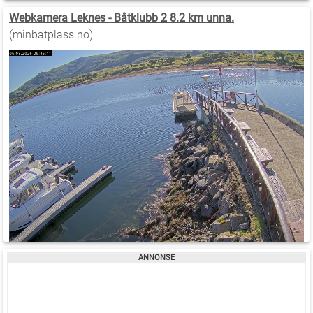
Webkamera Leknes - Båtklubb 2 8.2 km unna.
(minbatplass.no)