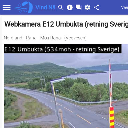
Vind Nå
Vær
Webkamera E12 Umbukta (retning Sveri
Nordland
-
Rana
- Mo i Rana
(Vegvesen)