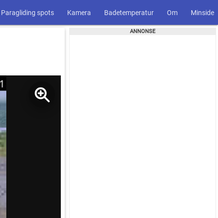
Paragliding spots
Kamera
Badetemperatur
Om
Minside