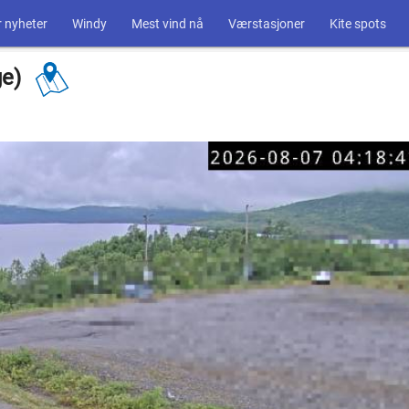
 nyheter
Windy
Mest vind nå
Værstasjoner
Kite spots
ge)