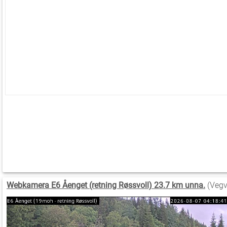
Webkamera E6 Åenget (retning Røssvoll) 23.7 km unna.
(Vegv