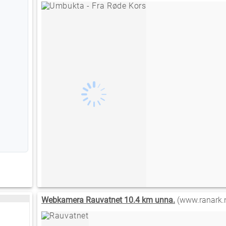
Webkamera Rauvatnet 10.4 km unna.
(www.ranark.