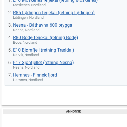
E10 Moskenes ferjekai (retning Moskenes)
Moskenes, Nordland
R85 Lødingen ferjekai (retning Lødingen)
Lødingen, Nordland
Nesna - Båthavna 600 brygga
Nesna, Nordland
R80 Bodø ferjekai (retning Bodø)
Bodø, Nordland
E10 Bjørnfjell (retning Trældal)
Narvik, Nordland
F17 Sjonfjellet (retning Nesna)
Nesna, Nordland
Hemnes - Finneidfjord
Hemnes, Nordland