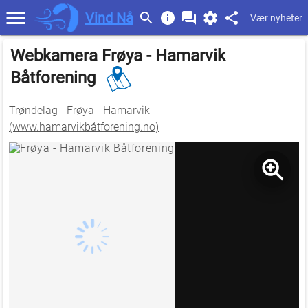
Vind Nå
Vær nyheter
Webkamera Frøya - Hamarvik
Båtforening
Trøndelag
-
Frøya
- Hamarvik
(www.hamarvikbåtforening.no)