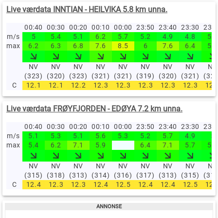
Live værdata INNTIAN - HEILVIKA 5.8 km unna.
00:40
00:30
00:20
00:10
00:00
23:50
23:40
23:30
23:
m/s
5
5.4
5.1
6.2
5.7
5.2
4.9
4.8
5.5
max
6.2
6.3
6.8
7.6
8.5
6
7.6
6.4
5.7
NV
NV
NV
NV
NV
NV
NV
NV
NV
(323)
(320)
(323)
(321)
(321)
(319)
(320)
(321)
(32
C
12.1
12.1
12.2
12.3
12.3
12.3
12.3
12.3
12.
Live værdata FRØYFJORDEN - EDØYA 7.2 km unna.
00:40
00:30
00:20
00:10
00:00
23:50
23:40
23:30
23:
m/s
5.1
5.3
5.1
5.6
5.3
5.2
5.7
4.9
5
max
5.4
6.2
7.1
5.9
6.4
7.1
5.7
5.5
NV
NV
NV
NV
NV
NV
NV
NV
NV
(315)
(318)
(313)
(314)
(316)
(317)
(313)
(315)
(31
C
12.4
12.3
12.3
12.4
12.5
12.4
12.4
12.5
12.