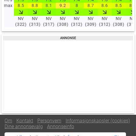
max
8.5
8.8
8.1
9.2
8
8.7
8.6
8.5
8.4
NV
NV
NV
NV
NV
NV
NV
NV
NV
(322)
(313)
(317)
(308)
(312)
(309)
(312)
(308)
(31
Om
Kontakt
Personvern
Informasjonskapsler (cookies)
Dine annonsevalg
Annonseinfo