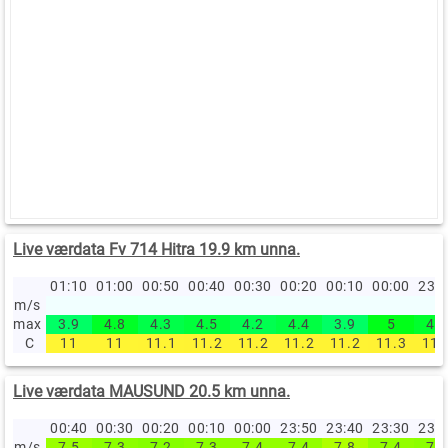
Live værdata Fv 714 Hitra 19.9 km unna.
01:10
01:00
00:50
00:40
00:30
00:20
00:10
00:00
23:
m/s
max
3.9
4.8
4.3
4.5
4.2
4.4
3.9
5
4.7
C
11
11
11.1
11.2
11.2
11.2
11.2
11.3
11.
Live værdata MAUSUND 20.5 km unna.
00:40
00:30
00:20
00:10
00:00
23:50
23:40
23:30
23:
m/s
7.5
7.3
7.2
7.3
7.4
7.4
7.8
7.4
7.3