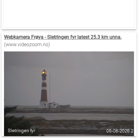
Webkamera Frøya - Sletringen fyr latest 25.3 km unna.
(www.videozoom.no)