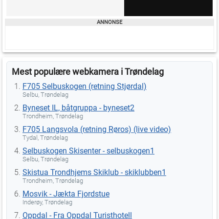
Mest populære webkamera i Trøndelag
F705 Selbuskogen (retning Stjørdal)
Selbu, Trøndelag
Byneset IL, båtgruppa - byneset2
Trondheim, Trøndelag
F705 Langsvola (retning Røros) (live video)
Tydal, Trøndelag
Selbuskogen Skisenter - selbuskogen1
Selbu, Trøndelag
Skistua Trondhjems Skiklub - skiklubben1
Trondheim, Trøndelag
Mosvik - Jækta Fjordstue
Inderøy, Trøndelag
Oppdal - Fra Oppdal Turisthotell