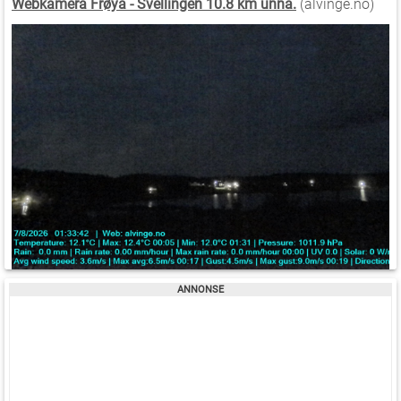
Webkamera Frøya - Svellingen 10.8 km unna.
(alvinge.no)