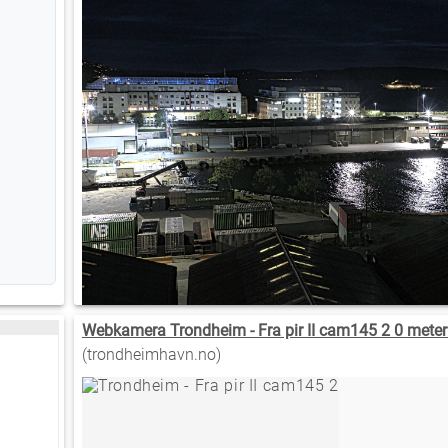
Webkamera Trondheim - Fra pir II cam145 2 0 meter
(trondheimhavn.no)