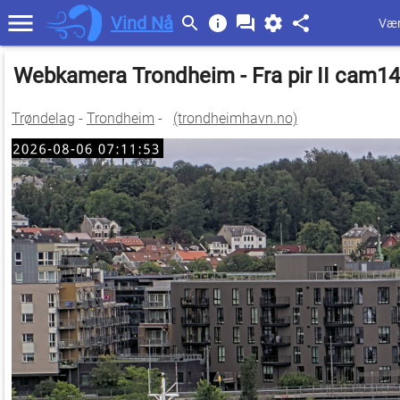
Vind Nå
Vær
Webkamera Trondheim - Fra pir II cam1
Trøndelag
-
Trondheim
-
(trondheimhavn.no)