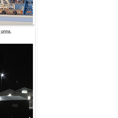
 unna.