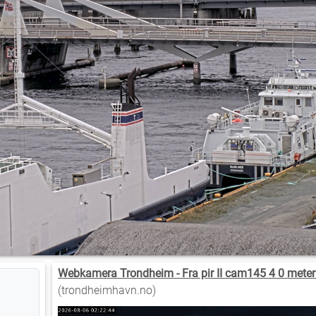
Webkamera Trondheim - Fra pir II cam145 4 0 meter
(trondheimhavn.no)