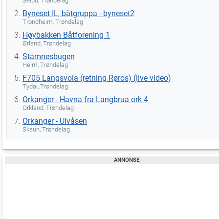
Selbu, Trøndelag
Byneset IL, båtgruppa - byneset2
Trondheim, Trøndelag
Høybakken Båtforening 1
Ørland, Trøndelag
Stamnesbugen
Heim, Trøndelag
F705 Langsvola (retning Røros) (live video)
Tydal, Trøndelag
Orkanger - Havna fra Langbrua ork 4
Orkland, Trøndelag
Orkanger - Ulvåsen
Skaun, Trøndelag