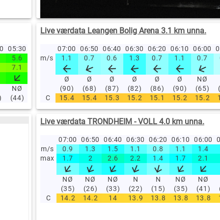
Live værdata Leangen Bolig Arena 3.1 km unna.
40
05:30
05:20
05:10
07:00
05:00
06:50
04:00
06:40
03:00
06:30
02:00
06:20
01:00
06:10
00:00
06:00
23
0
5.6
5.2
m/s
5.4
1.1
5.5
0.7
5.4
0.6
5.4
1.3
5.3
0.7
6.1
1.1
6.2
0.7
6
7.1
6.4
6.7
6.5
6.6
6.7
6.9
7.3
7.5
7
Ø
Ø
Ø
Ø
Ø
Ø
NØ
NØ
NØ
NØ
(90)
NØ
(68)
NØ
(87)
NØ
(82)
NØ
(86)
NØ
(90)
NØ
(65)
)
(44)
(42)
C
(37)
15.4
(38)
15.4
(39)
15.3
(42)
15.2
(45)
15.1
(38)
15.2
(34)
15.2
(
Live værdata TRONDHEIM - VOLL 4.0 km unna.
07:00
06:50
06:40
06:30
06:20
06:10
06:00
0
m/s
0.9
1.3
1.5
1.1
0.8
1.1
1.4
max
1.7
2
2.6
2.2
1.4
1.7
2.1
NØ
NØ
NØ
N
N
NØ
NØ
(35)
(26)
(33)
(22)
(15)
(35)
(41)
C
14.2
14.2
14
13.9
13.8
13.8
13.8