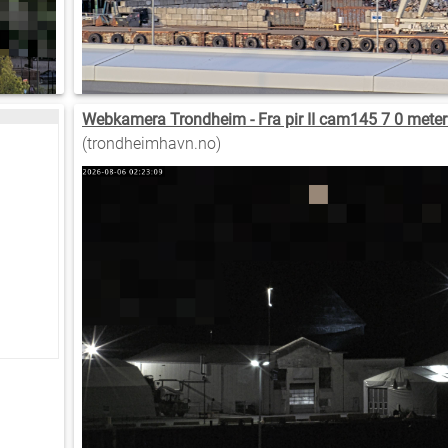
Webkamera Trondheim - Fra pir II cam145 7 0 meter
(trondheimhavn.no)