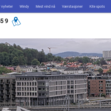
 nyheter
Windy
Mest vind nå
Værstasjoner
Kite spots
45 9