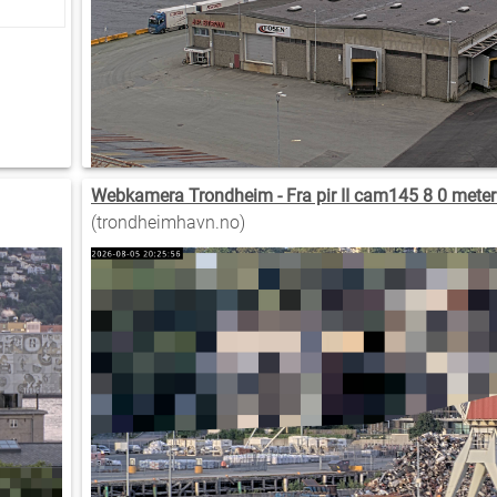
Webkamera Trondheim - Fra pir II cam145 8 0 meter
(trondheimhavn.no)