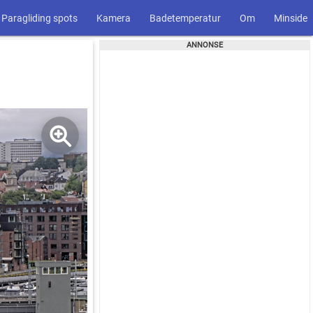
Paragliding spots
Kamera
Badetemperatur
Om
Minside