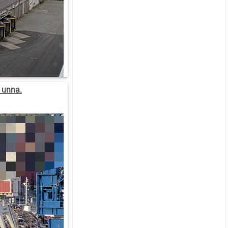
 unna.