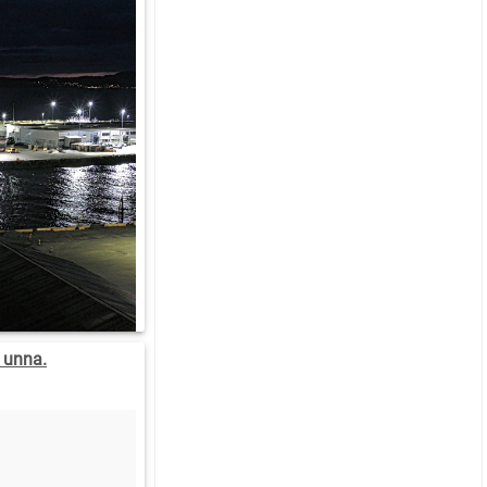
 unna.