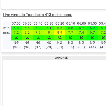
Live værdata Trondheim 413 meter unna.
07:00
06:50
06:40
06:30
06:20
06:10
06:00
05:50
05:
m/s
5.8
6.6
5.9
6.1
6.6
5.8
5.7
5.2
5.9
max
7.2
8.2
7.9
8
8.9
7.7
7.4
6.7
7.2
NØ
NØ
NØ
NØ
NØ
NØ
NØ
NØ
NØ
(36)
(36)
(37)
(28)
(33)
(36)
(38)
(44)
(46