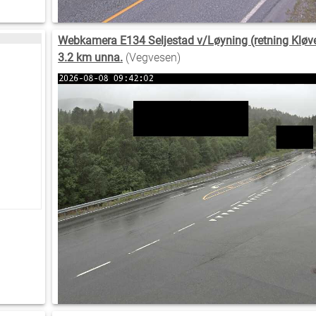
Webkamera E134 Seljestad v/Løyning (retning Kløvet
3.2 km unna.
(Vegvesen)