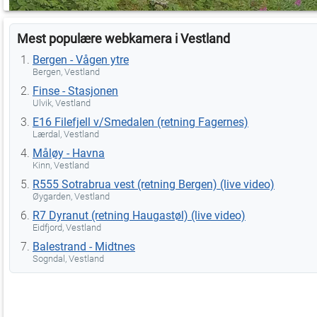
Mest populære webkamera i Vestland
Bergen - Vågen ytre
Bergen, Vestland
Finse - Stasjonen
Ulvik, Vestland
E16 Filefjell v/Smedalen (retning Fagernes)
Lærdal, Vestland
Måløy - Havna
Kinn, Vestland
R555 Sotrabrua vest (retning Bergen) (live video)
Øygarden, Vestland
R7 Dyranut (retning Haugastøl) (live video)
Eidfjord, Vestland
Balestrand - Midtnes
Sogndal, Vestland