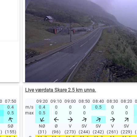
Live værdata Skare 2.5 km unna.
00
07:50
07:40
07:30
09:20
07:20
09:10
07:10
09:00
07:00
08:50
06:00
08:40
05:00
08:30
04:00
08:20
03
0
0.4
0
m/s
0.8
0.4
1.8
0
0.2
0
0.5
0
0.3
0.5
0.4
0
0.8
0
0
0.5
0
max
1
0.5
2
0
0.5
0
0
0.4
0.6
0
1
0
0
SØ
SV
Ø
NØ
NØ
Ø
SØ
V
SØ
SV
S
SV
S
V
Ø
SV
0)
(155)
(209)
(92)
(31)
(45)
(96)
(150)
(273)
(140)
(244)
(170)
(242)
(161)
(261)
(111)
(229)
(1