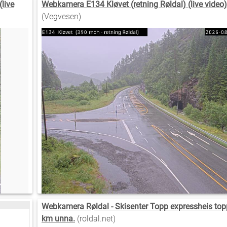
live
Webkamera E134 Kløvet (retning Røldal) (live video
(Vegvesen)
Webkamera Røldal - Skisenter Topp expressheis top
km unna.
(roldal.net)