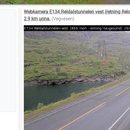
Webkamera E134 Røldalstunnelen vest (retning Rølda
2.9 km unna.
(Vegvesen)