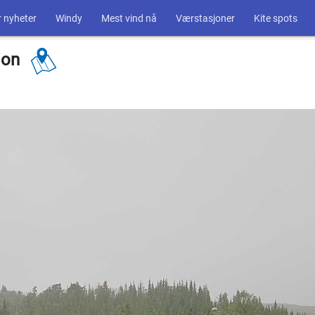
 nyheter
Windy
Mest vind nå
Værstasjoner
Kite spots
dion