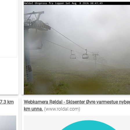
 7.3 km
Webkamera Røldal - Skisenter Øvre varmestue nybe
km unna.
(www.roldal.com)