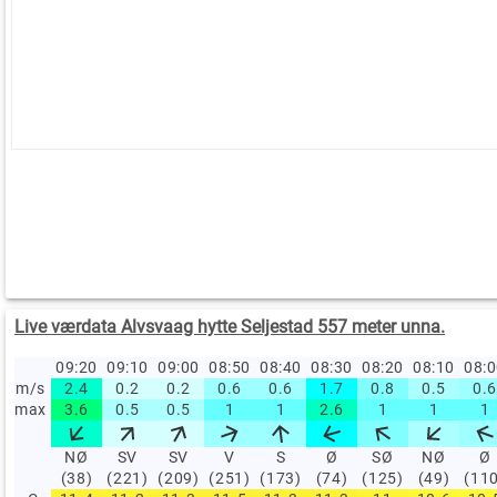
Live værdata Alvsvaag hytte Seljestad 557 meter unna.
09:20
09:10
09:00
08:50
08:40
08:30
08:20
08:10
08:
m/s
2.4
0.2
0.2
0.6
0.6
1.7
0.8
0.5
0.6
max
3.6
0.5
0.5
1
1
2.6
1
1
1
NØ
SV
SV
V
S
Ø
SØ
NØ
Ø
(38)
(221)
(209)
(251)
(173)
(74)
(125)
(49)
(11