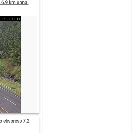
) 6.9 km unna.
p ekspress 7.2