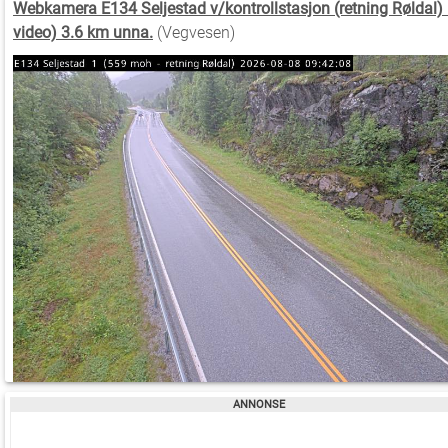
Webkamera E134 Seljestad v/kontrollstasjon (retning Røldal) (
video) 3.6 km unna.
(Vegvesen)