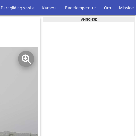
Paragliding spots
Kamera
Badetemperatur
Om
Minside