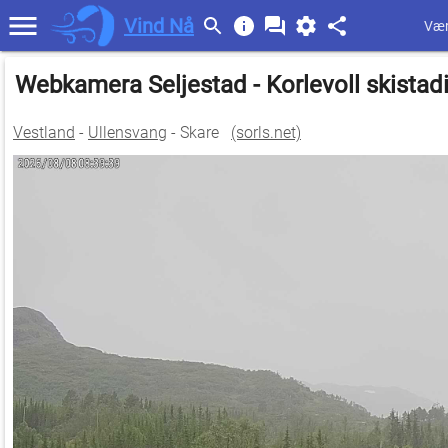
Vind Nå
Vær
Webkamera Seljestad - Korlevoll skista
Vestland
-
Ullensvang
- Skare
(sorls.net)