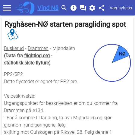
Vind Nå
Vær nyheter
Ryghåsen-NØ starten paragliding spot
Buskerud
-
Drammen
- Mjøndalen
NØ
(Data fra
flightlog.org
-
statistikk
siste flyture
)
PP2/SP2
Dette flystedet er egnet for PP2´ere.
Veibeskrivelse:
Utgangspunktet for beskrivelsen er om du kommer fra
Drammen på e134.
- For å komme til landing, ta av i Mjøndalen og kjør
gjennom rundkjøringene, følg
skilting mot Gulskogen på Riksvei 28. Følg denne 1