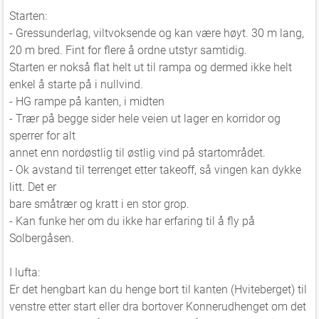
Starten:
- Gressunderlag, viltvoksende og kan være høyt. 30 m lang,
20 m bred. Fint for flere å ordne utstyr samtidig.
Starten er nokså flat helt ut til rampa og dermed ikke helt
enkel å starte på i nullvind.
- HG rampe på kanten, i midten
- Trær på begge sider hele veien ut lager en korridor og
sperrer for alt
annet enn nordøstlig til østlig vind på startområdet.
- Ok avstand til terrenget etter takeoff, så vingen kan dykke
litt. Det er
bare småtrær og kratt i en stor grop.
- Kan funke her om du ikke har erfaring til å fly på
Solbergåsen.
I lufta:
Er det hengbart kan du henge bort til kanten (Hviteberget) til
venstre etter start eller dra bortover Konnerudhenget om det