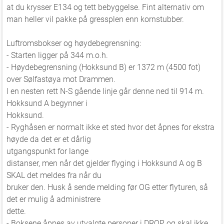
at du krysser E134 og tett bebyggelse. Fint alternativ om
man heller vil pakke på gressplen enn kornstubber.
Luftromsbokser og høydebegrensning:
- Starten ligger på 344 m.o.h.
- Høydebegrensning (Hokksund B) er 1372 m (4500 fot)
over Sølfastøya mot Drammen.
I en nesten rett N-S gående linje går denne ned til 914 m.
Hokksund A begynner i
Hokksund.
- Ryghåsen er normalt ikke et sted hvor det åpnes for ekstra
høyde da det er et dårlig
utgangspunkt for lange
distanser, men når det gjelder flyging i Hokksund A og B
SKAL det meldes fra når du
bruker den. Husk å sende melding før OG etter flyturen, så
det er mulig å administrere
dette.
- Boksene åpnes av utvalgte personer i DROP og skal ikke