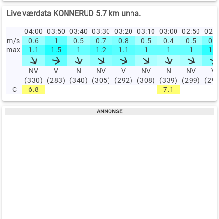
Live værdata KONNERUD 5.7 km unna.
04:00
03:50
03:40
03:30
03:20
03:10
03:00
02:50
02:
m/s
0.6
1
0.5
0.7
0.8
0.5
0.4
0.5
0.8
max
1.1
1.5
1
1.2
1.1
1
1
1
1.4
NV
V
N
NV
V
NV
N
NV
V
(330)
(283)
(340)
(305)
(292)
(308)
(339)
(299)
(29
C
6.8
7.1