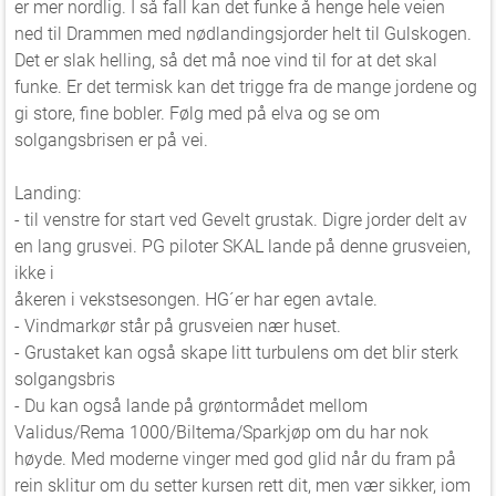
er mer nordlig. I så fall kan det funke å henge hele veien
ned til Drammen med nødlandingsjorder helt til Gulskogen.
Det er slak helling, så det må noe vind til for at det skal
funke. Er det termisk kan det trigge fra de mange jordene og
gi store, fine bobler. Følg med på elva og se om
solgangsbrisen er på vei.
Landing:
- til venstre for start ved Gevelt grustak. Digre jorder delt av
en lang grusvei. PG piloter SKAL lande på denne grusveien,
ikke i
åkeren i vekstsesongen. HG´er har egen avtale.
- Vindmarkør står på grusveien nær huset.
- Grustaket kan også skape litt turbulens om det blir sterk
solgangsbris
- Du kan også lande på grøntormådet mellom
Validus/Rema 1000/Biltema/Sparkjøp om du har nok
høyde. Med moderne vinger med god glid når du fram på
rein sklitur om du setter kursen rett dit, men vær sikker, iom