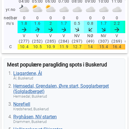
04:00
05:00
06:00
07:00
08:00
09:00
10:00
11:00
12
yr.no
nedbør
0
0
0
0
0
0
0
0
m/s
1.8
1.6
2
1.7
0.5
0.8
1.7
2.2
V
V
V
V
NV
NØ
NV
V
(277)
(252)
(285)
(284)
(297)
(49)
(307)
(269)
(
C
10.4
10.5
10.9
11.9
12.7
14
15.4
16.4
1
Mest populære paragliding spots i Buskerud
Liagardene, Ål
Ål, Buskerud
Hemsedal, Grøndalen, Øvre start, Sogglarberget
(Solgladberget)
Hemsedal, Buskerud
Norefjell
Krødsherad, Buskerud
Ryghåsen, NV-starten
Drammen, Buskerud