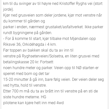
km til du svinger av til høyre ned Kristoffer Ryghs vei (stort
jorde).
Kjør ned grusveien som deler jordene, kjør mot venstre når
du kommer til gården og
parker i enden, nærmest grustaket/asfaltverket. Ikke parker
rundt bygningene på gården.
- For å komme til start, kjør tilbake mot Mjøndalen opp
Riksvei 36, Orkidéhøgda i 4 km.
Før toppen av bakken skal du ta av inn til
venstre på Ryghseterveien/Solsetra, en liten grusvei med
betalingskasse 20 kr. Fortsett
noen hundre meter og parker. Veien opp til NØ starten er
sperret med bom og det tar
15-20 minutter å gå inn, bare følg veien. Der veien deler seg
ved hytta, hold til venstre.
Etter 700 m må du ta av brått inn til venstre på en sti de
siste hundre meterne. HG
pilotene kan kjøre helt inn med 4wd