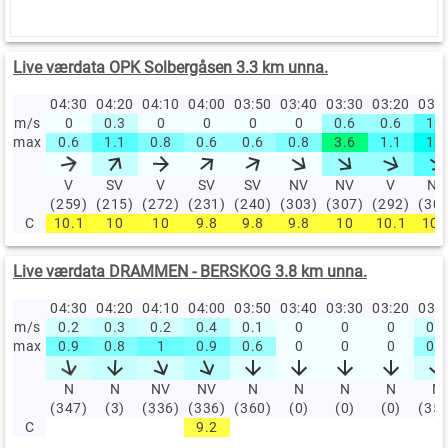
Live værdata OPK Solbergåsen 3.3 km unna.
04:30
04:20
04:10
04:00
03:50
03:40
03:30
03:20
03:
m/s
0
0.3
0
0
0
0
0.6
0.6
1.1
max
0.6
1.1
0.8
0.6
0.6
0.8
3.6
1.1
1.9
V
SV
V
SV
SV
NV
NV
V
NV
(259)
(215)
(272)
(231)
(240)
(303)
(307)
(292)
(30
C
10.1
10
10
9.8
9.8
9.8
10
10.1
10.
Live værdata DRAMMEN - BERSKOG 3.8 km unna.
04:30
04:20
04:10
04:00
03:50
03:40
03:30
03:20
03:
m/s
0.2
0.3
0.2
0.4
0.1
0
0
0
0.2
max
0.9
0.8
1
0.9
0.6
0
0
0
0.6
N
N
NV
NV
N
N
N
N
N
(347)
(3)
(336)
(336)
(360)
(0)
(0)
(0)
(35
C
9.2