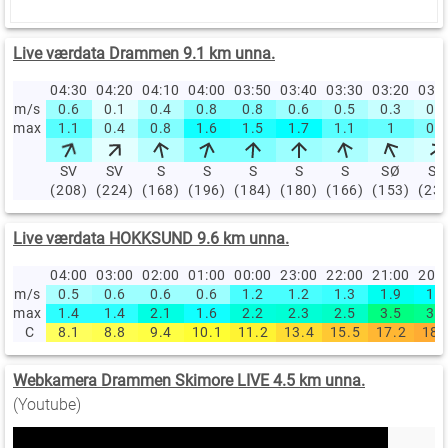
Live værdata Drammen 9.1 km unna.
04:30
04:20
04:10
04:00
03:50
03:40
03:30
03:20
03:
m/s
0.6
0.1
0.4
0.8
0.8
0.6
0.5
0.3
0.2
max
1.1
0.4
0.8
1.6
1.5
1.7
1.1
1
0.8
SV
SV
S
S
S
S
S
SØ
SV
(208)
(224)
(168)
(196)
(184)
(180)
(166)
(153)
(23
Live værdata HOKKSUND 9.6 km unna.
04:00
03:00
02:00
01:00
00:00
23:00
22:00
21:00
20:
m/s
0.5
0.6
0.6
0.6
1.2
1.2
1.3
1.9
1.7
max
1.4
1.4
2.1
1.6
2.2
2.3
2.5
3.5
3.3
C
8.1
8.8
9.4
10.1
11.2
13.4
15.5
17.2
18.
Webkamera Drammen Skimore LIVE 4.5 km unna.
(Youtube)