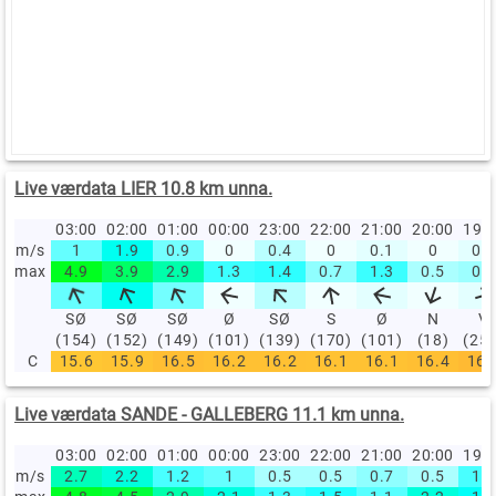
Live værdata LIER 10.8 km unna.
03:00
02:00
01:00
00:00
23:00
22:00
21:00
20:00
19:
m/s
1
1.9
0.9
0
0.4
0
0.1
0
0.1
max
4.9
3.9
2.9
1.3
1.4
0.7
1.3
0.5
0.6
SØ
SØ
SØ
Ø
SØ
S
Ø
N
V
(154)
(152)
(149)
(101)
(139)
(170)
(101)
(18)
(25
C
15.6
15.9
16.5
16.2
16.2
16.1
16.1
16.4
16.
Live værdata SANDE - GALLEBERG 11.1 km unna.
03:00
02:00
01:00
00:00
23:00
22:00
21:00
20:00
19:
m/s
2.7
2.2
1.2
1
0.5
0.5
0.7
0.5
1.2