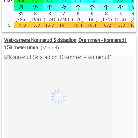
max
4.8
4.5
2.9
2.1
1.3
1.5
1.1
2.2
1.8
SV
S
S
V
S
S
S
S
NØ
(226)
(199)
(179)
(248)
(176)
(188)
(174)
(163)
(23
C
14.9
15.3
15.7
16.1
16.1
16.1
16.2
16.3
16.
Webkamera Konnerud Skistadion, Drammen - konnerud1
158 meter unna.
(Metnet)