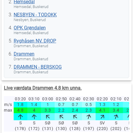
Hemsedal
Hemsedal, Buskerud
NESBYEN - TODOKK
Nesbyen, Buskerud
OPK Grøndalen
Hemsedal, Buskerud
Ryghåsen NV. DROP
Drammen, Buskerud
Drammen
Drammen, Buskerud
DRAMMEN - BERSKOG
Drammen, Buskerud
Live værdata Drammen 4.8 km unna.
03:20
03:10
03:00
02:50
02:40
02:30
02:20
02:10
02:
m/s
1.8
1.4
1
0.7
0.7
0.5
1.3
1.2
1
max
4.8
4
3.3
2.2
2.4
2.3
4.1
3.4
2.5
S
S
SØ
SØ
SØ
S
SV
S
S
(178)
(172)
(131)
(130)
(128)
(197)
(220)
(202)
(16