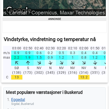
Vindstyrke, vindretning og temperatur nå
03:00
02:50
02:40
02:30
02:20
02:10
02:00
01:50
01:
m/s
0.9
0.9
0.6
0.2
0.5
0.3
0.4
0.4
0.5
max
2.2
1.9
1.5
0.9
1.2
1
0.8
1.2
1.2
SØ
S
NV
N
NV
NV
NV
N
N
(138)
(173)
(302)
(345)
(329)
(316)
(314)
(351)
(35
C
13
13.2
Mest populære værstasjoner i Buskerud
Eggedal
Sigdal, Buskerud