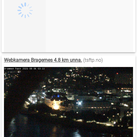
Webkamera Bragernes 4.8 km unna.
(tsftp.no)