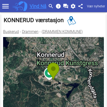
Vind Nå
Vær nyheter
KONNERUD værstasjon
Buskerud
-
Drammen
- (
DRAMMEN KOMMUNE)