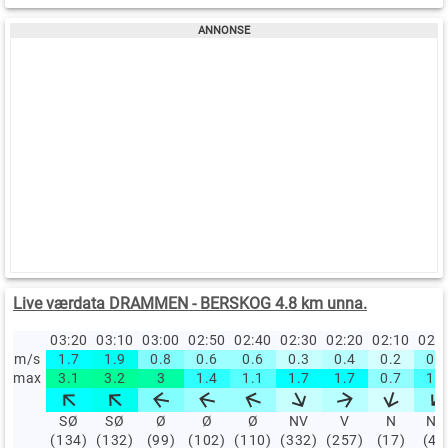
Live værdata DRAMMEN - BERSKOG 4.8 km unna.
03:20
03:10
03:00
02:50
02:40
02:30
02:20
02:10
02:
m/s
1.7
1.9
0.8
0.6
0.6
0.3
0.4
0.2
0.6
max
3.1
3.2
3
1.4
1.1
1.7
1.7
0.7
1.2
SØ
SØ
Ø
Ø
Ø
NV
V
N
NØ
(134)
(132)
(99)
(102)
(110)
(332)
(257)
(17)
(43