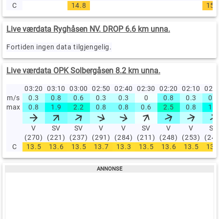
C
14.8
15.
Live værdata Ryghåsen NV. DROP 6.6 km unna.
Fortiden ingen data tilgjengelig.
Live værdata OPK Solbergåsen 8.2 km unna.
03:20
03:10
03:00
02:50
02:40
02:30
02:20
02:10
02:
m/s
0.3
0.8
0.6
0.3
0.3
0
0.8
0.3
0.6
max
0.8
1.9
2.2
0.8
0.8
0.6
2.5
0.8
1.9
V
SV
SV
V
V
SV
V
V
SV
(270)
(221)
(237)
(291)
(284)
(211)
(248)
(253)
(24
C
13.5
13.6
13.5
13.7
13.3
13.5
13.6
13.5
13.