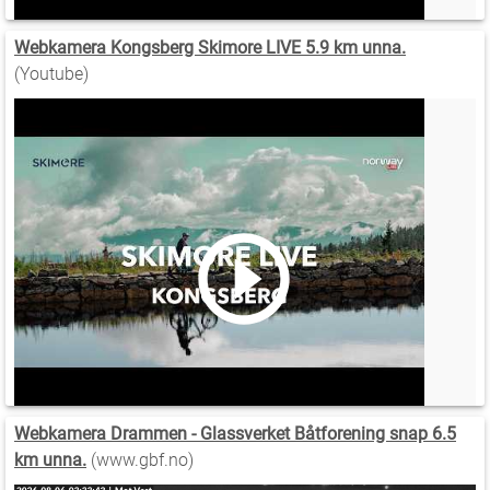
Webkamera Kongsberg Skimore LIVE 5.9 km unna.
(Youtube)
Webkamera Drammen - Glassverket Båtforening snap 6.5
km unna.
(www.gbf.no)