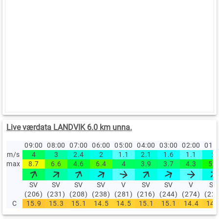
Live værdata LANDVIK 6.0 km unna.
09:00
08:00
07:00
06:00
05:00
04:00
03:00
02:00
01:
m/s
4
3
2.4
2
1.1
2.1
1.6
1.1
2
max
8.7
6.6
4.6
6.4
4
3.9
3.7
4.3
5.5
SV
SV
SV
SV
V
SV
SV
V
SV
(206)
(231)
(208)
(238)
(281)
(216)
(244)
(274)
(22
C
15.9
15.3
15.1
14.5
14.5
15.1
15.1
14.4
14.