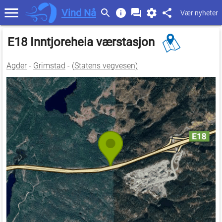
Vind Nå
Vær nyheter
E18 Inntjoreheia værstasjon
Agder
-
Grimstad
- (
Statens vegvesen)