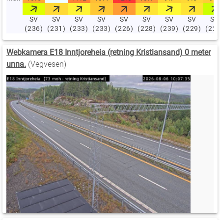
SV
SV
SV
SV
SV
SV
SV
SV
SV
(236)
(231)
(233)
(233)
(226)
(228)
(239)
(229)
(22
Webkamera E18 Inntjoreheia (retning Kristiansand) 0 meter
unna.
(Vegvesen)