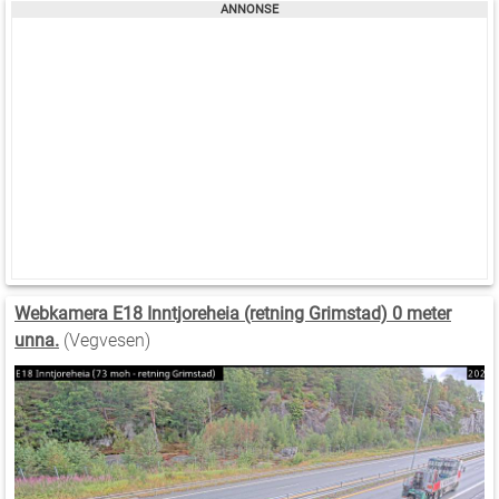
Webkamera E18 Inntjoreheia (retning Grimstad) 0 meter
unna.
(Vegvesen)