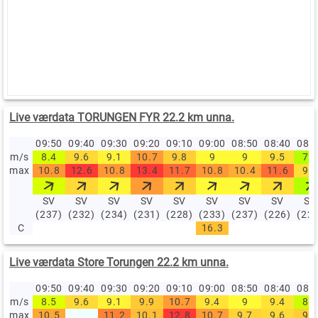
Live værdata TORUNGEN FYR 22.2 km unna.
09:50
09:40
09:30
09:20
09:10
09:00
08:50
08:40
08:
m/s
8.4
9.6
9.1
10.7
9.8
9
9
9.5
7.9
max
10.8
12.6
10.8
13.4
11.7
10.8
10.4
11.6
9.5
SV
SV
SV
SV
SV
SV
SV
SV
SV
(237)
(232)
(234)
(231)
(228)
(233)
(237)
(226)
(22
C
16.3
Live værdata Store Torungen 22.2 km unna.
09:50
09:40
09:30
09:20
09:10
09:00
08:50
08:40
08:
m/s
8.5
9.6
9.1
9.9
10.7
9.4
9
9.4
8.2
max
10.5
11.2
10.1
12.8
10.7
9.7
9.6
9.8