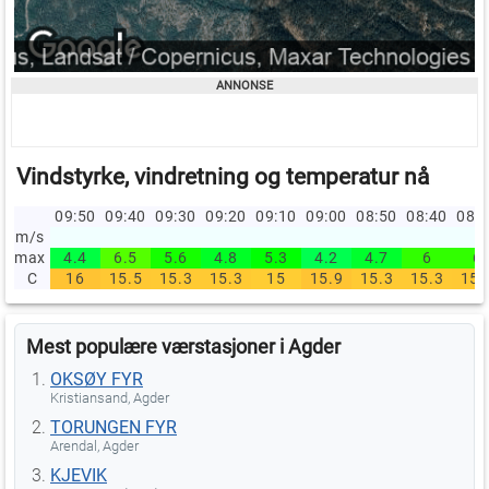
Vindstyrke, vindretning og temperatur nå
09:50
09:40
09:30
09:20
09:10
09:00
08:50
08:40
08:
m/s
max
4.4
6.5
5.6
4.8
5.3
4.2
4.7
6
6
C
16
15.5
15.3
15.3
15
15.9
15.3
15.3
15.
Mest populære værstasjoner i Agder
OKSØY FYR
Kristiansand, Agder
TORUNGEN FYR
Arendal, Agder
KJEVIK