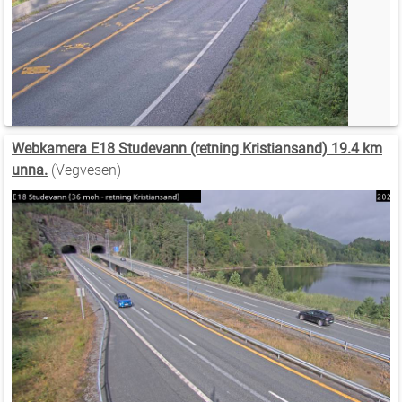
Webkamera E18 Studevann (retning Kristiansand) 19.4 km
unna.
(Vegvesen)