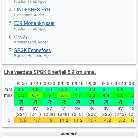
Kristiansand, Agder
LINDESNES FYR
Lindesnes, Agder
E39 Monankrysset
Kristiansand, Agder
Oksøy
Kristiansand, Agder
SPGK Fennefoss
Evje og Hornnes, Agder
Live værdata SPGK Einerfjell 5.9 km unna.
09:50
09:40
09:30
09:20
09:10
09:00
08:50
08:40
08:
m/s
3.6
4.2
3.1
3.9
3.1
3.3
3.1
3.9
3.1
max
5.3
6.7
5
6.7
4.7
5.3
4.4
5.3
5.3
SV
SV
SV
V
SV
SV
SV
SV
SV
(224)
(241)
(239)
(248)
(218)
(222)
(225)
(245)
(24
C
15.5
14.7
15
14.2
13.2
13.7
14.2
13.2
12.