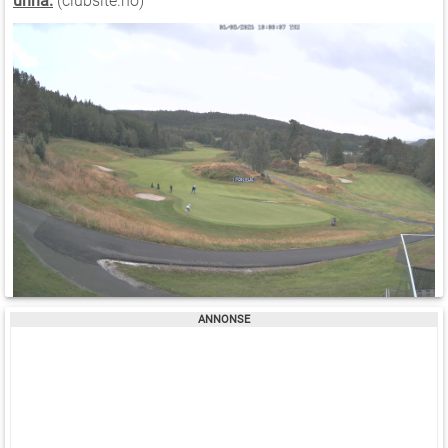
unna.
(clubsite.no)