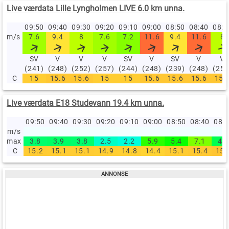
Live værdata Lille Lyngholmen LIVE 6.0 km unna.
09:50
09:40
09:30
09:20
09:10
09:00
08:50
08:40
08:
m/s
7.6
9.4
8
7.6
7.2
11.6
9.4
11.6
8
SV
V
V
V
SV
V
SV
V
V
(241)
(248)
(252)
(257)
(244)
(248)
(239)
(248)
(255
C
15
15.6
15.6
15
15
15.6
15.6
15.6
15.
Live værdata E18 Studevann 19.4 km unna.
09:50
09:40
09:30
09:20
09:10
09:00
08:50
08:40
08:
m/s
max
3.8
3.9
3.8
2.5
2.2
5.9
5.4
7.1
4.2
C
15.2
15.1
15.1
14.9
14.8
14.4
15.1
15.4
15.