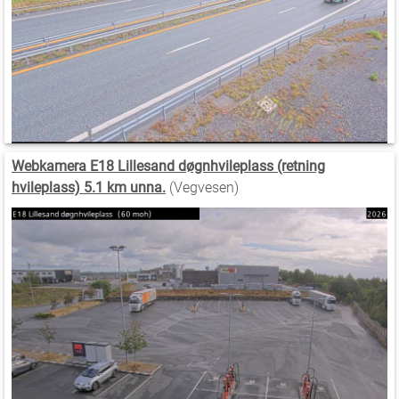
Webkamera E18 Lillesand døgnhvileplass (retning
hvileplass) 5.1 km unna.
(Vegvesen)