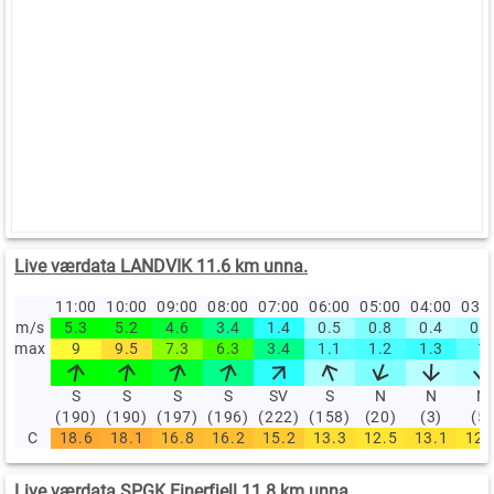
Live værdata LANDVIK 11.6 km unna.
11:00
10:00
09:00
08:00
07:00
06:00
05:00
04:00
03:
m/s
5.3
5.2
4.6
3.4
1.4
0.5
0.8
0.4
0.5
max
9
9.5
7.3
6.3
3.4
1.1
1.2
1.3
1
S
S
S
S
SV
S
N
N
N
(190)
(190)
(197)
(196)
(222)
(158)
(20)
(3)
(5)
C
18.6
18.1
16.8
16.2
15.2
13.3
12.5
13.1
12.
Live værdata SPGK Einerfjell 11.8 km unna.