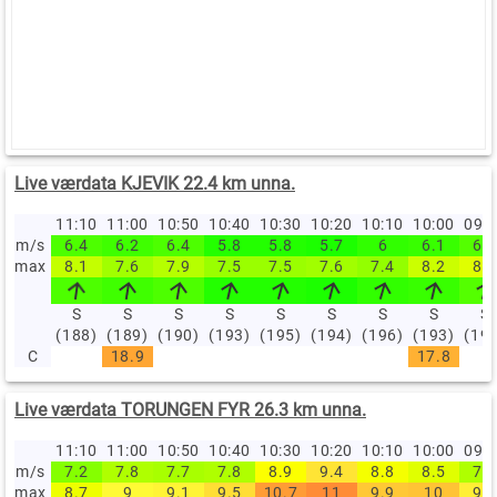
Live værdata KJEVIK 22.4 km unna.
11:10
11:00
10:50
10:40
10:30
10:20
10:10
10:00
09:
m/s
6.4
6.2
6.4
5.8
5.8
5.7
6
6.1
6.5
max
8.1
7.6
7.9
7.5
7.5
7.6
7.4
8.2
8.5
S
S
S
S
S
S
S
S
S
(188)
(189)
(190)
(193)
(195)
(194)
(196)
(193)
(19
C
18.9
17.8
Live værdata TORUNGEN FYR 26.3 km unna.
11:10
11:00
10:50
10:40
10:30
10:20
10:10
10:00
09:
m/s
7.2
7.8
7.7
7.8
8.9
9.4
8.8
8.5
7.8
max
8.7
9
9.1
9.5
10.7
11
9.9
10
9.2