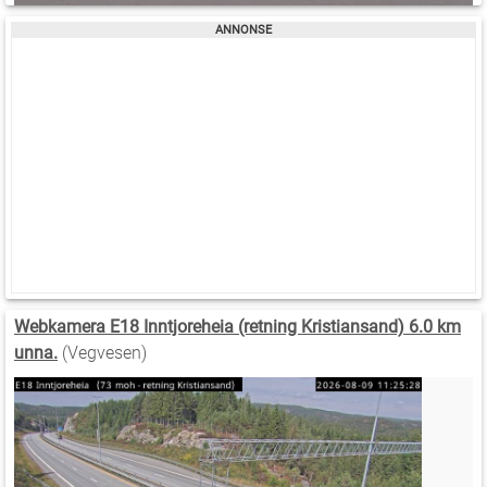
Webkamera E18 Inntjoreheia (retning Kristiansand) 6.0 km
unna.
(Vegvesen)