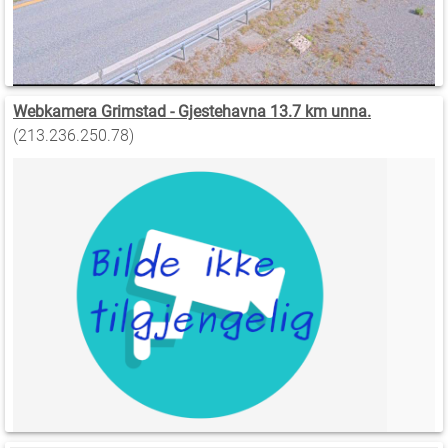
Webkamera Grimstad - Gjestehavna 13.7 km unna.
(213.236.250.78)