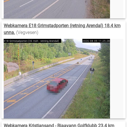
Webkamera E18 Grimstadporten (retning Arendal) 18.4 km
unna.
(Vegvesen)
Webkamera Kristiansand - Bjaavann Golfklubb 23.4 km