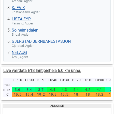
Arendal, Agder
KJEVIK
Kristiansand, Agder
LISTA FYR
Farsund, Agder
Solheimsdalen
Sirdal, Agder
GJERSTAD JERNBANESTASJON
Gjerstad, Agder
NELAUG
Åmli, Agder
Live værdata E18 Inntjoreheia 6.0 km unna.
11:10
11:00
10:50
10:40
10:30
10:20
10:10
10:00
09:
m/s
max
3.6
3.4
3.7
4.4
4.3
4.4
4.2
4.1
3
C
19.5
19.4
19.2
19.3
19.5
18
18
18.2
18