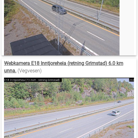
Webkamera E18 Inntjoreheia (retning Grimstad) 6.0 km
unna.
(Vegvesen)