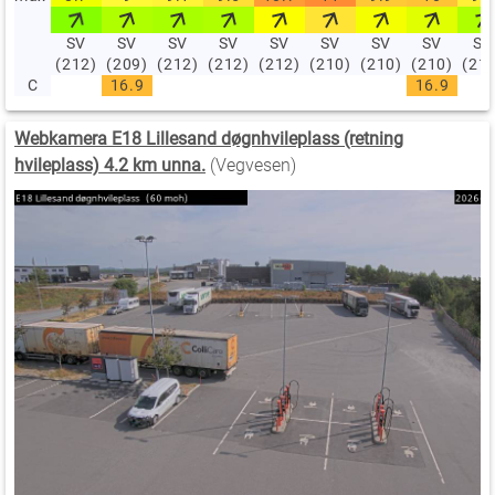
SV
SV
SV
SV
SV
SV
SV
SV
SV
(212)
(209)
(212)
(212)
(212)
(210)
(210)
(210)
(21
C
16.9
16.9
Webkamera E18 Lillesand døgnhvileplass (retning
hvileplass) 4.2 km unna.
(Vegvesen)