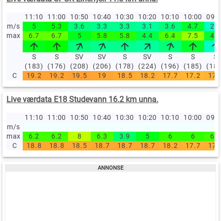
11:10
11:00
10:50
10:40
10:30
10:20
10:10
10:00
09:
m/s
5
5.3
3.6
3.3
3.3
3.1
3.6
4.7
2.5
max
6.7
6.7
5
5.8
5.8
4.4
6.4
7.5
4.7
S
S
SV
SV
S
SV
S
S
S
(183)
(176)
(208)
(206)
(178)
(224)
(196)
(185)
(18
C
19.2
19.2
19.5
19
18.5
18.2
17.7
17.2
17.
Live værdata E18 Studevann 16.2 km unna.
11:10
11:00
10:50
10:40
10:30
10:20
10:10
10:00
09:
m/s
max
6.2
6.2
8
6.3
3.9
5
6
6
6.2
C
18.8
18.8
18.5
18.7
18.7
18.7
18.2
17.7
17.