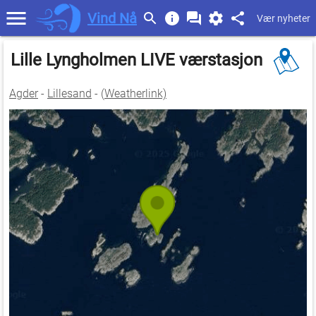
Vind Nå
Vær nyheter
Lille Lyngholmen LIVE værstasjon
Agder
-
Lillesand
- (
Weatherlink)