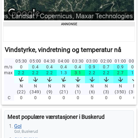
Vindstyrke, vindretning og temperatur nå
05:30
05:00
04:30
04:00
03:30
03:00
02:00
01:00
00:
m/s
0
0.4
0.4
0.4
0.4
0.9
0.7
0.9
0.2
max
2.2
2.2
2.2
1.3
3.1
2.2
2.2
2.7
1.3
N
N
N
N
N
N
N
N
N
(22)
(349)
(9)
(21)
(1)
(6)
(3)
(350)
(35
C
0
0
0
0
0
0
0
0
0
Mest populære værstasjoner i Buskerud
Gol
Gol, Buskerud