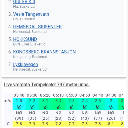
GULSVIK II
Flå, Buskerud
Vesle Tangenvatn
Hol, Buskerud
HEMSEDAL SKISENTER
Hemsedal, Buskerud
HOKKSUND
Øvre Eiker, Buskerud
KONGSBERG BRANNSTASJON
Kongsberg, Buskerud
Lykkjavegen
Hemsedal, Buskerud
Live værdata Tempelseter 797 meter unna.
05:40
05:30
05:20
05:10
05:00
04:50
04:40
04:30
04:
m/s
1.5
2.2
3.1
3.4
2.8
2.4
2.6
2
3.3
NØ
NØ
NØ
NØ
NØ
NØ
NØ
NØ
N
(39)
(35)
(26)
(28)
(32)
(43)
(37)
(26)
(15
C
7.8
7.9
7.9
7.8
7.7
7.8
7.8
8.1
8.4