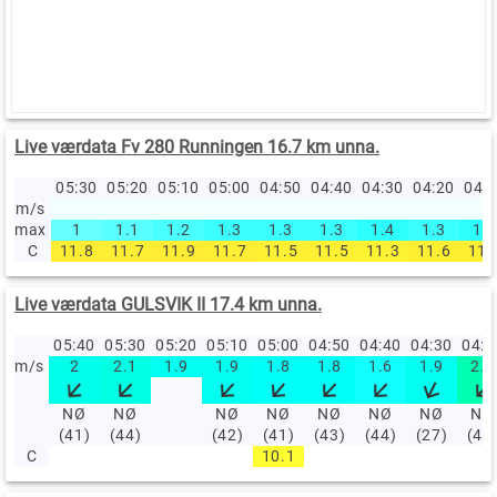
Live værdata Fv 280 Runningen 16.7 km unna.
05:30
05:20
05:10
05:00
04:50
04:40
04:30
04:20
04:
m/s
max
1
1.1
1.2
1.3
1.3
1.3
1.4
1.3
1.4
C
11.8
11.7
11.9
11.7
11.5
11.5
11.3
11.6
11.
Live værdata GULSVIK II 17.4 km unna.
05:40
05:30
05:20
05:10
05:00
04:50
04:40
04:30
04:
m/s
2
2.1
1.9
1.9
1.8
1.8
1.6
1.9
2.8
NØ
NØ
NØ
NØ
NØ
NØ
NØ
NØ
(41)
(44)
(42)
(41)
(43)
(44)
(27)
(43
C
10.1