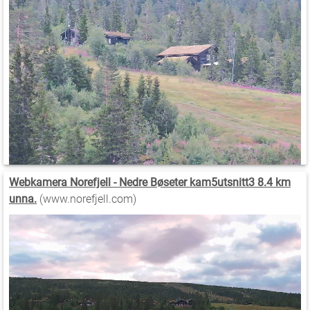
Webkamera Norefjell - Nedre Bøseter kam5utsnitt3 8.4 km
unna.
(www.norefjell.com)