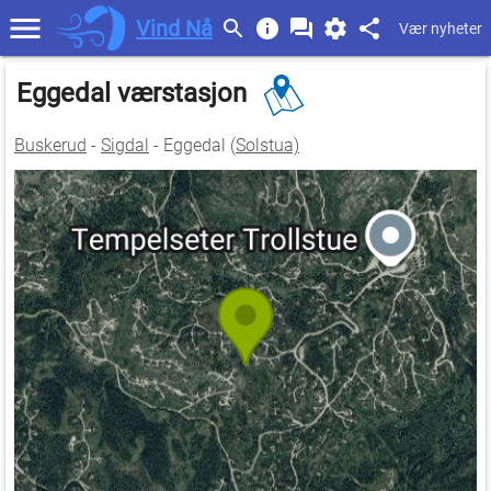
Vind Nå
Vær nyheter
Eggedal værstasjon
Buskerud
-
Sigdal
- Eggedal (
Solstua)