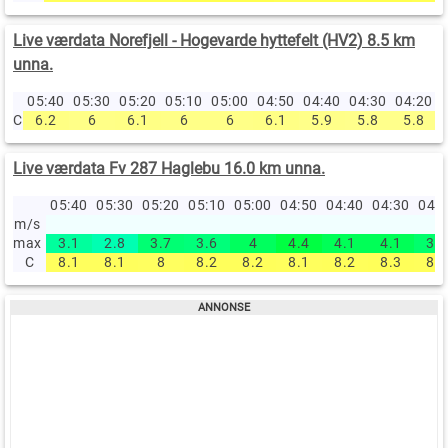
Live værdata Norefjell - Hogevarde hyttefelt (HV2) 8.5 km
unna.
05:40
05:30
05:20
05:10
05:00
04:50
04:40
04:30
04:20
0
C
6.2
6
6.1
6
6
6.1
5.9
5.8
5.8
Live værdata Fv 287 Haglebu 16.0 km unna.
05:40
05:30
05:20
05:10
05:00
04:50
04:40
04:30
04:
m/s
max
3.1
2.8
3.7
3.6
4
4.4
4.1
4.1
3.8
C
8.1
8.1
8
8.2
8.2
8.1
8.2
8.3
8.2