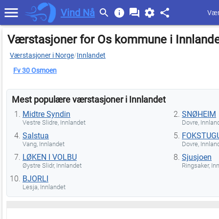
Vind Nå
Vær
Værstasjoner for Os kommune i Innlande
Værstasjoner i Norge
/
Innlandet
Fv 30 Osmoen
Mest populære værstasjoner i Innlandet
Midtre Syndin
SNØHEIM
Vestre Slidre, Innlandet
Dovre, Innlan
Salstua
FOKSTUG
Vang, Innlandet
Dovre, Innlan
LØKEN I VOLBU
Sjusjoen
Øystre Slidr, Innlandet
Ringsaker, In
BJORLI
Lesja, Innlandet