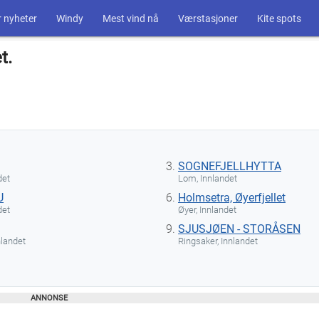
 nyheter
Windy
Mest vind nå
Værstasjoner
Kite spots
t.
SOGNEFJELLHYTTA
det
Lom, Innlandet
U
Holmsetra, Øyerfjellet
det
Øyer, Innlandet
SJUSJØEN - STORÅSEN
nlandet
Ringsaker, Innlandet