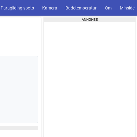
Paragliding spots
Kamera
Badetemperatur
Om
Minside