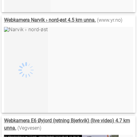
Webkamera Narvik › nord-øst 4.5 km unna.
(www.yr.no)
Webkamera E6 Øyjord (retning Bjerkvik) (live video) 4.7 km
unna.
(Vegvesen)