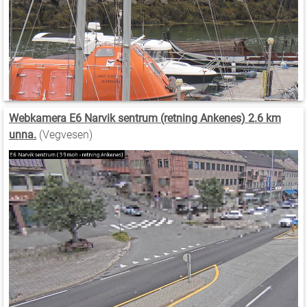
Webkamera E6 Narvik sentrum (retning Ankenes) 2.6 km
unna.
(Vegvesen)