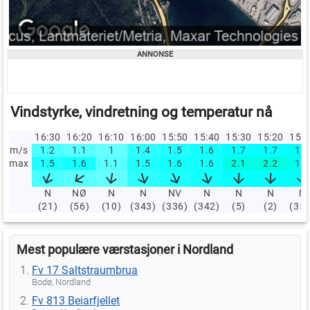
Vindstyrke, vindretning og temperatur nå
16:30
16:20
16:10
16:00
15:50
15:40
15:30
15:20
15:
m/s
1.2
1.1
1
1.4
1.5
1.6
1.7
1.7
1.8
max
1.5
1.6
1.1
1.5
1.6
1.6
2.1
2.2
1.9
N
NØ
N
N
NV
N
N
N
N
(21)
(56)
(10)
(343)
(336)
(342)
(5)
(2)
(35
Mest populære værstasjoner i Nordland
Fv 17 Saltstraumbrua
Bodø, Nordland
Fv 813 Beiarfjellet