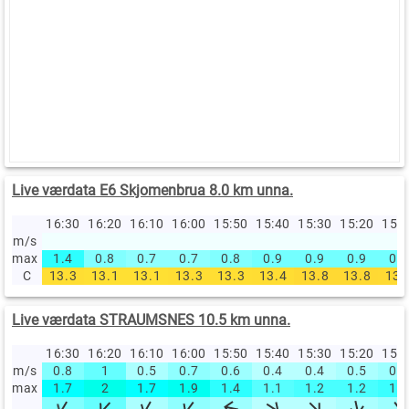
Live værdata E6 Skjomenbrua 8.0 km unna.
16:30
16:20
16:10
16:00
15:50
15:40
15:30
15:20
15:
m/s
max
1.4
0.8
0.7
0.7
0.8
0.9
0.9
0.9
0.9
C
13.3
13.1
13.1
13.3
13.3
13.4
13.8
13.8
13.
Live værdata STRAUMSNES 10.5 km unna.
16:30
16:20
16:10
16:00
15:50
15:40
15:30
15:20
15:
m/s
0.8
1
0.5
0.7
0.6
0.4
0.4
0.5
0.6
max
1.7
2
1.7
1.9
1.4
1.1
1.2
1.2
1.3