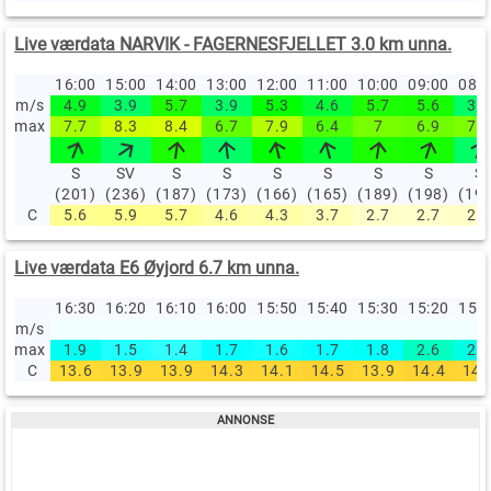
Live værdata NARVIK - FAGERNESFJELLET 3.0 km unna.
16:00
15:00
14:00
13:00
12:00
11:00
10:00
09:00
08:
m/s
4.9
3.9
5.7
3.9
5.3
4.6
5.7
5.6
3.9
max
7.7
8.3
8.4
6.7
7.9
6.4
7
6.9
7.1
S
SV
S
S
S
S
S
S
S
(201)
(236)
(187)
(173)
(166)
(165)
(189)
(198)
(19
C
5.6
5.9
5.7
4.6
4.3
3.7
2.7
2.7
2.8
Live værdata E6 Øyjord 6.7 km unna.
16:30
16:20
16:10
16:00
15:50
15:40
15:30
15:20
15:
m/s
max
1.9
1.5
1.4
1.7
1.6
1.7
1.8
2.6
2.1
C
13.6
13.9
13.9
14.3
14.1
14.5
13.9
14.4
14.