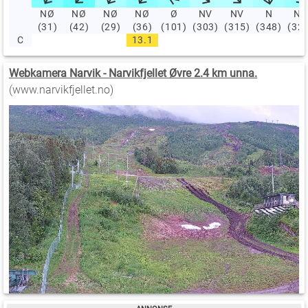
NØ
NØ
NØ
NØ
Ø
NV
NV
N
NV
(31)
(42)
(29)
(36)
(101)
(303)
(315)
(348)
(32
C
13.1
Webkamera Narvik - Narvikfjellet Øvre 2.4 km unna.
(www.narvikfjellet.no)