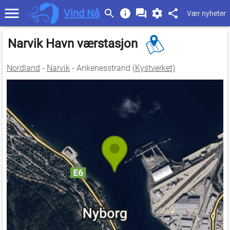
Vind Nå
Vær nyheter
Narvik Havn værstasjon
Nordland
-
Narvik
- Ankenesstrand (
Kystverket)