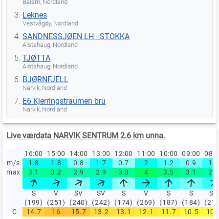
Beiarn, Nordland
Leknes
Vestvågøy, Nordland
SANDNESSJØEN LH - STOKKA
Alstahaug, Nordland
TJØTTA
Alstahaug, Nordland
BJØRNFJELL
Narvik, Nordland
E6 Kjerringstraumen bru
Narvik, Nordland
Live værdata NARVIK SENTRUM 2.6 km unna.
16:00
15:00
14:00
13:00
12:00
11:00
10:00
09:00
08:
m/s
1.8
1.8
0.8
1.7
0.7
2
1.2
0.9
1.4
max
3.1
3.2
2.9
2.9
3.3
4
3.5
3.1
2.8
S
V
SV
SV
S
V
S
S
SV
(199)
(251)
(240)
(242)
(174)
(269)
(187)
(184)
(21
C
14.7
16
15.7
13.2
13.1
12.1
11.7
10.5
10.