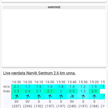
Live værdata Narvik Sentrum 2.6 km unna.
16:30
16:20
16:10
16:00
15:50
15:40
15:30
15:20
15:
m/s
2.1
1.7
1.9
1.6
1.8
1.4
1.2
1.5
1.9
max
2.5
2.4
2.1
2.7
2
2.3
1.2
2.5
SV
SV
S
S
S
SV
S
S
S
(207)
(204)
(192)
(197)
(197)
(240)
(197)
(184)
(19