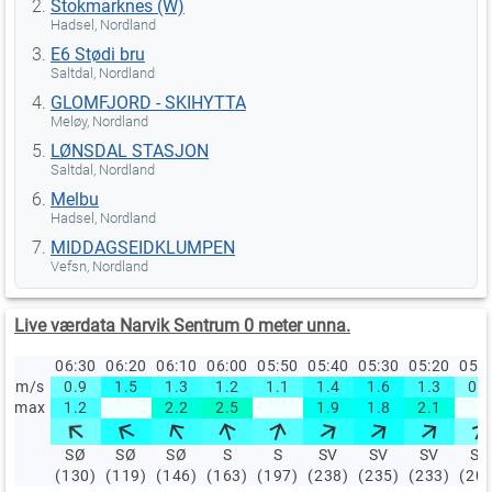
Stokmarknes (W)
Hadsel, Nordland
E6 Stødi bru
Saltdal, Nordland
GLOMFJORD - SKIHYTTA
Meløy, Nordland
LØNSDAL STASJON
Saltdal, Nordland
Melbu
Hadsel, Nordland
MIDDAGSEIDKLUMPEN
Vefsn, Nordland
Live værdata Narvik Sentrum 0 meter unna.
06:30
06:20
06:10
06:00
05:50
05:40
05:30
05:20
05:
m/s
0.9
1.5
1.3
1.2
1.1
1.4
1.6
1.3
0.7
max
1.2
2.2
2.5
1.9
1.8
2.1
SØ
SØ
SØ
S
S
SV
SV
SV
SV
(130)
(119)
(146)
(163)
(197)
(238)
(235)
(233)
(20