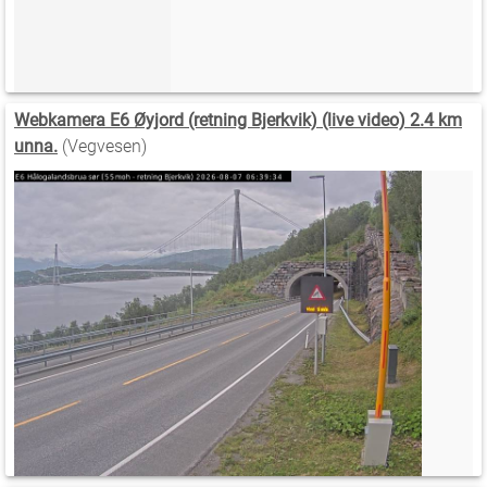
Webkamera E6 Øyjord (retning Bjerkvik) (live video) 2.4 km
unna.
(Vegvesen)