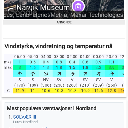
Vindstyrke, vindretning og temperatur nå
06:00
05:00
04:00
03:00
02:00
01:00
00:00
23:00
22:
m/s
1
0.6
0.4
0.8
0.4
0.8
0.9
1.1
1
max
3
1.6
1.3
1.8
1.5
1.8
2.3
3.9
3.1
S
S
NV
SV
V
SV
SV
V
N
(170)
(189)
(306)
(230)
(260)
(218)
(239)
(260)
(2)
C
11.9
11
10.6
10.3
10.3
10.9
11.6
12.8
14.
Mest populære værstasjoner i Nordland
SOLVÆR III
Lurøy, Nordland