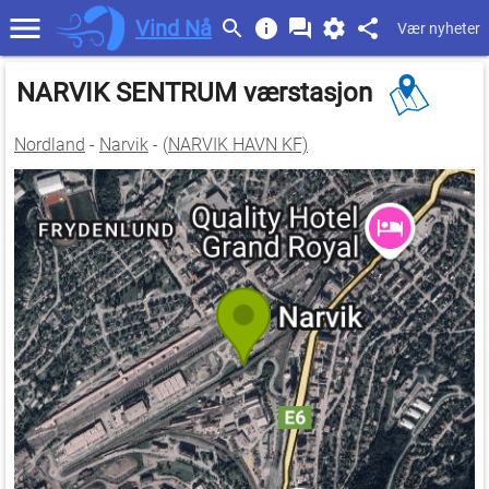
Vind Nå
Vær nyheter
NARVIK SENTRUM værstasjon
Nordland
-
Narvik
- (
NARVIK HAVN KF)