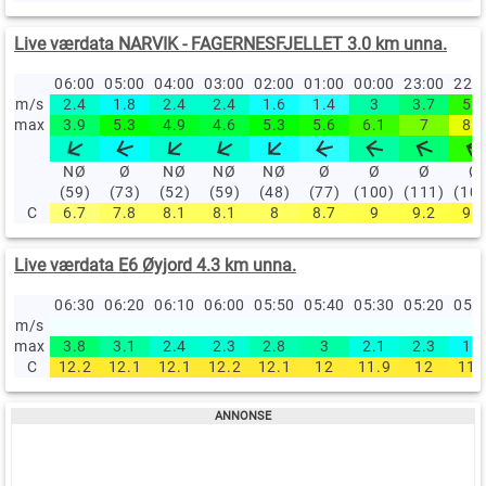
Live værdata NARVIK - FAGERNESFJELLET 3.0 km unna.
06:00
05:00
04:00
03:00
02:00
01:00
00:00
23:00
22:
m/s
2.4
1.8
2.4
2.4
1.6
1.4
3
3.7
5.9
max
3.9
5.3
4.9
4.6
5.3
5.6
6.1
7
8.6
NØ
Ø
NØ
NØ
NØ
Ø
Ø
Ø
Ø
(59)
(73)
(52)
(59)
(48)
(77)
(100)
(111)
(10
C
6.7
7.8
8.1
8.1
8
8.7
9
9.2
9.6
Live værdata E6 Øyjord 4.3 km unna.
06:30
06:20
06:10
06:00
05:50
05:40
05:30
05:20
05:
m/s
max
3.8
3.1
2.4
2.3
2.8
3
2.1
2.3
1.8
C
12.2
12.1
12.1
12.2
12.1
12
11.9
12
11.