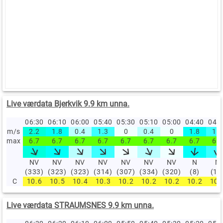
Live værdata Bjerkvik 9.9 km unna.
06:30
06:10
06:00
05:40
05:30
05:10
05:00
04:40
04:
m/s
2.2
1.8
0.4
1.3
0
0.4
0
1.8
1.3
max
6.7
6.7
6.7
6.7
6.7
6.7
6.7
6.7
6.7
NV
NV
NV
NV
NV
NV
NV
N
N
(333)
(323)
(323)
(314)
(307)
(334)
(320)
(8)
(19
C
10.6
10.5
10.4
10.3
10.2
10.2
10.2
10.2
10.
Live værdata STRAUMSNES 9.9 km unna.