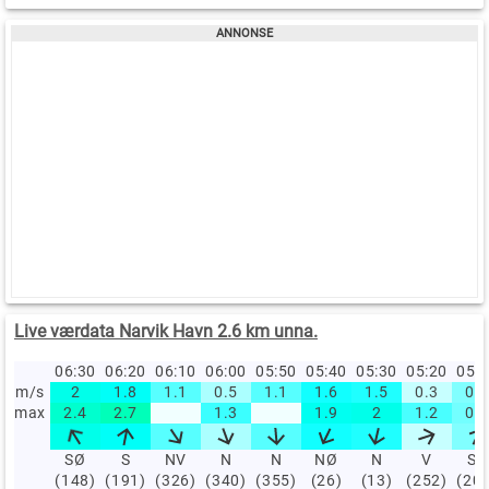
Live værdata Narvik Havn 2.6 km unna.
06:30
06:20
06:10
06:00
05:50
05:40
05:30
05:20
05:
m/s
2
1.8
1.1
0.5
1.1
1.6
1.5
0.3
0.8
max
2.4
2.7
1.3
1.9
2
1.2
0.9
SØ
S
NV
N
N
NØ
N
V
SV
(148)
(191)
(326)
(340)
(355)
(26)
(13)
(252)
(20