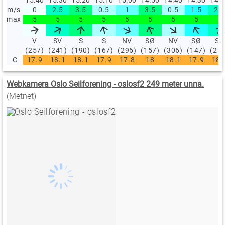
m/s
0
2.5
3.5
0.5
1
3.5
0.5
1.5
2.5
max
5
5
5
5
5
5
5
5
5
V
SV
S
S
NV
SØ
NV
SØ
SV
(257)
(241)
(190)
(167)
(296)
(157)
(306)
(147)
(21
C
17.9
18.1
18.1
17.9
17.8
18
18.1
17.9
18.
Webkamera Oslo Seilforening - oslosf2 249 meter unna.
(Metnet)