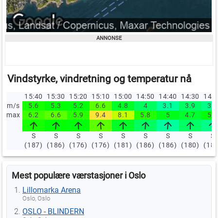
Vindstyrke, vindretning og temperatur nå
15:40
15:30
15:20
15:10
15:00
14:50
14:40
14:30
14:
m/s
5.6
5.3
5.2
6.6
4.8
4
3.1
3.9
3.4
max
6.2
6.6
5.9
9.4
8.1
5.8
5
4.7
5.2
S
S
S
S
S
S
S
S
S
(187)
(186)
(176)
(176)
(181)
(186)
(186)
(180)
(18
Mest populære værstasjoner i Oslo
Lillomarka Arena
Oslo, Oslo
OSLO - BLINDERN