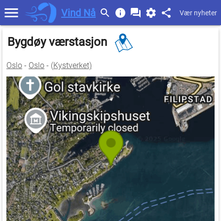
Vind Nå
Vær nyheter
Bygdøy værstasjon
Oslo
-
Oslo
- (
Kystverket)