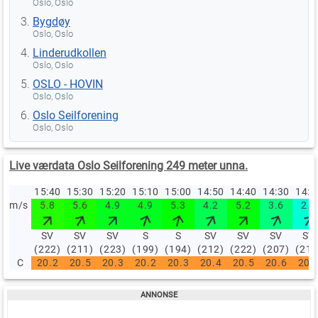
Oslo, Oslo
Bygdøy
Oslo, Oslo
Linderudkollen
Oslo, Oslo
OSLO - HOVIN
Oslo, Oslo
Oslo Seilforening
Oslo, Oslo
Live værdata Oslo Seilforening 249 meter unna.
15:40
15:30
15:20
15:10
15:00
14:50
14:40
14:30
14:
m/s
5.8
5.6
4.9
4.9
5.3
4.2
5.2
3.6
2.3
SV
SV
SV
S
S
SV
SV
SV
SV
(222)
(211)
(223)
(199)
(194)
(212)
(222)
(207)
(213
C
20.2
20.5
20.3
20.2
20.3
20.4
20.5
20.6
20.