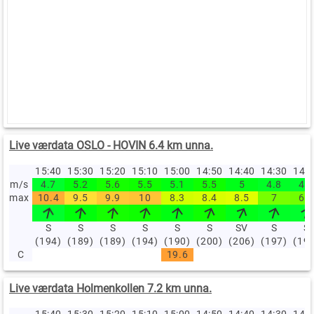
Live værdata OSLO - HOVIN 6.4 km unna.
15:40
15:30
15:20
15:10
15:00
14:50
14:40
14:30
14:
m/s
4.7
5.2
5.6
5.5
5.1
5.5
5
4.8
4.7
max
10.4
9.5
9.9
10
8.3
8.4
8.5
7
6.9
S
S
S
S
S
S
SV
S
S
(194)
(189)
(189)
(194)
(190)
(200)
(206)
(197)
(19
C
19.6
Live værdata Holmenkollen 7.2 km unna.
15:40
15:30
15:20
15:10
15:00
14:50
14:40
14:30
14: