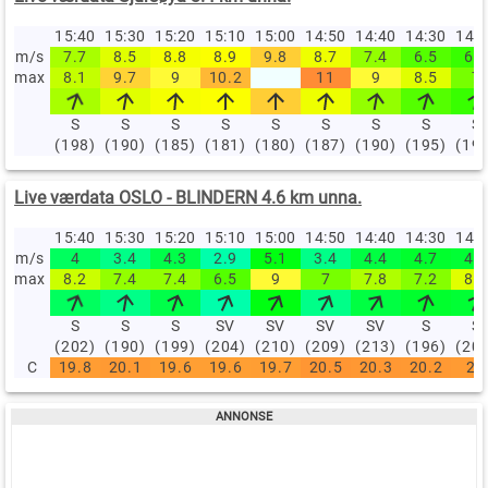
15:40
15:30
15:20
15:10
15:00
14:50
14:40
14:30
14:
m/s
7.7
8.5
8.8
8.9
9.8
8.7
7.4
6.5
6.1
max
8.1
9.7
9
10.2
11
9
8.5
7
S
S
S
S
S
S
S
S
S
(198)
(190)
(185)
(181)
(180)
(187)
(190)
(195)
(19
Live værdata OSLO - BLINDERN 4.6 km unna.
15:40
15:30
15:20
15:10
15:00
14:50
14:40
14:30
14:
m/s
4
3.4
4.3
2.9
5.1
3.4
4.4
4.7
4.6
max
8.2
7.4
7.4
6.5
9
7
7.8
7.2
8.5
S
S
S
SV
SV
SV
SV
S
S
(202)
(190)
(199)
(204)
(210)
(209)
(213)
(196)
(20
C
19.8
20.1
19.6
19.6
19.7
20.5
20.3
20.2
20