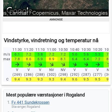
Vindstyrke, vindretning og temperatur nå
11:30
11:20
11:10
11:00
10:50
10:40
10:30
10:20
10:
m/s
6.1
7.2
5.8
7.2
7.2
5.6
5.6
5.3
7.2
max
7.8
8.6
6.9
8.9
8.1
6.4
6.4
7.2
8.1
V
V
V
NV
NV
V
V
V
NV
(269)
(286)
(288)
(302)
(298)
(292)
(287)
(277)
(30
C
9.4
9.3
9.3
9.3
9.4
9.6
9.5
9.5
9.4
Mest populære værstasjoner i Rogaland
Fv 441 Sundekrossen
Stavanger, Rogaland