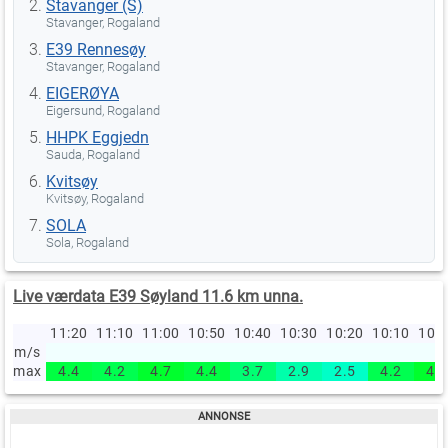
Stavanger (S)
Stavanger, Rogaland
E39 Rennesøy
Stavanger, Rogaland
EIGERØYA
Eigersund, Rogaland
HHPK Eggjedn
Sauda, Rogaland
Kvitsøy
Kvitsøy, Rogaland
SOLA
Sola, Rogaland
Live værdata E39 Søyland 11.6 km unna.
11:20
11:10
11:00
10:50
10:40
10:30
10:20
10:10
10:
m/s
max
4.4
4.2
4.7
4.4
3.7
2.9
2.5
4.2
4.7