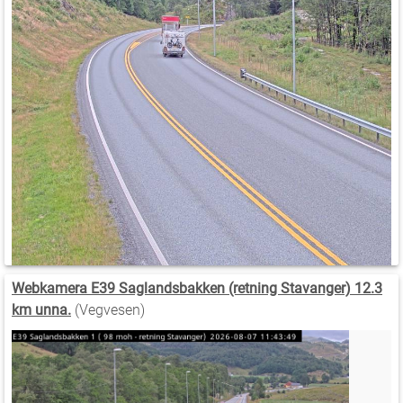
Webkamera E39 Saglandsbakken (retning Stavanger) 12.3
km unna.
(Vegvesen)