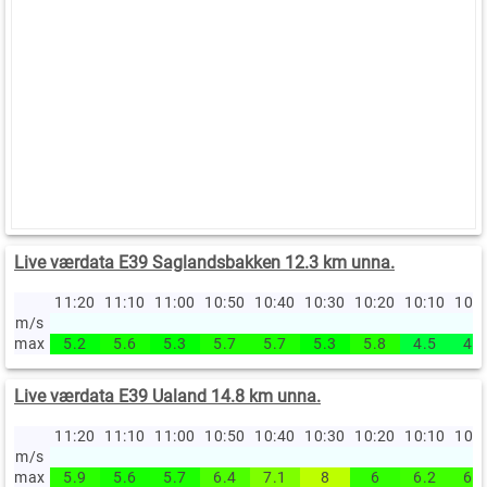
Live værdata E39 Saglandsbakken 12.3 km unna.
11:20
11:10
11:00
10:50
10:40
10:30
10:20
10:10
10:
m/s
max
5.2
5.6
5.3
5.7
5.7
5.3
5.8
4.5
4.4
Live værdata E39 Ualand 14.8 km unna.
11:20
11:10
11:00
10:50
10:40
10:30
10:20
10:10
10:
m/s
max
5.9
5.6
5.7
6.4
7.1
8
6
6.2
6.2