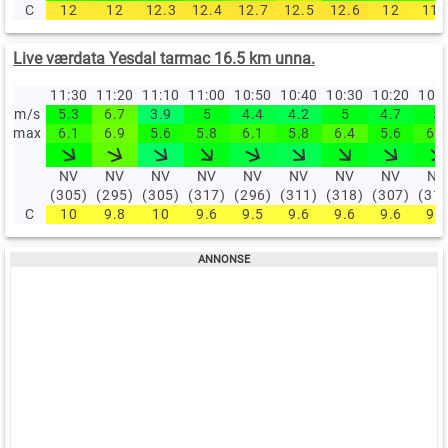
C
12
12
12.3
12.4
12.7
12.5
12.6
12
11.
Live værdata Yesdal tarmac 16.5 km unna.
11:30
11:20
11:10
11:00
10:50
10:40
10:30
10:20
10:
m/s
5.3
6.7
3.9
5
4.4
4.2
5
4.7
5
max
6.1
6.9
5.6
5.8
6.1
5.8
6.4
5.6
6.1
NV
NV
NV
NV
NV
NV
NV
NV
NV
(305)
(295)
(305)
(317)
(296)
(311)
(318)
(307)
(31
C
10
9.8
10
9.6
9.5
9.6
9.6
9.6
9.7