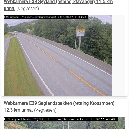
Webkamera E39 Søyland (retning Stavanger) 11.6 km
unna.
(Vegvesen)
Webkamera E39 Saglandsbakken (retning Krossmoen)
12.3 km unna.
(Vegvesen)