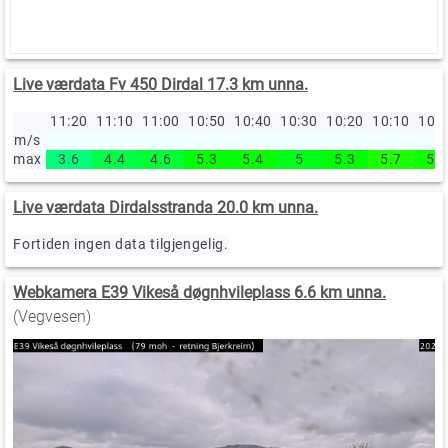
Live værdata Fv 450 Dirdal 17.3 km unna.
11:20
11:10
11:00
10:50
10:40
10:30
10:20
10:10
10:
m/s
max
3.6
4.4
4.6
5.3
5.4
5
5.3
5.7
5.5
Live værdata Dirdalsstranda 20.0 km unna.
Fortiden ingen data tilgjengelig.
Webkamera E39 Vikeså døgnhvileplass 6.6 km unna.
(Vegvesen)