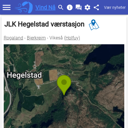
Vind Nå
Vær nyheter
JLK Hegelstad værstasjon
Rogaland
-
Bjerkreim
- Vikeså (
Holfuy)