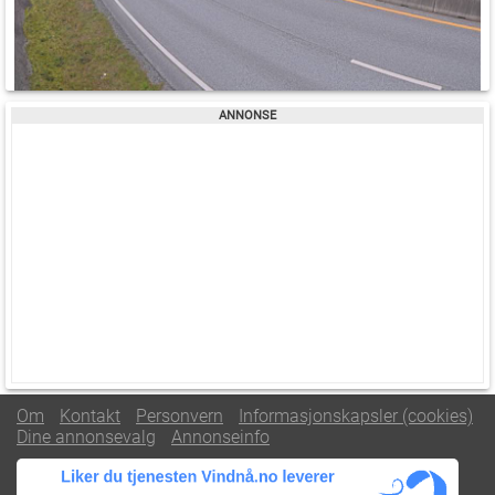
Om
Kontakt
Personvern
Informasjonskapsler (cookies)
Dine annonsevalg
Annonseinfo