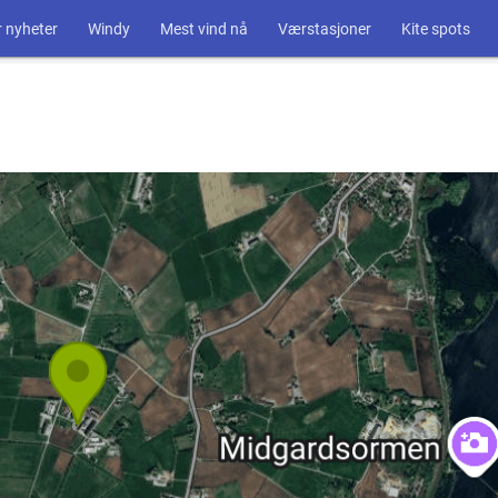
 nyheter
Windy
Mest vind nå
Værstasjoner
Kite spots