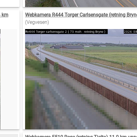
4 km
Webkamera R444 Torger Carlsensgate (retning Bryn
(Vegvesen)