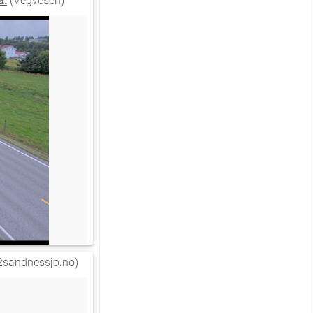
a.
(Vegvesen)
sandnessjo.no)