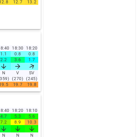
12.8
12.7
13.2
13.5
13.7
13.6
14
14
13.9
14.7
8:40
18:30
18:20
18:10
17:00
16:00
15:00
14:00
13:00
12:0
1.1
0.8
0.8
0.8
0.9
1
0.9
0.7
1
0.8
2.2
3.6
1.7
3.1
2.8
2.8
2.6
2.6
2.3
1.4
N
V
SV
N
NV
SV
SV
V
SV
SV
(359)
(270)
(245)
(359)
(297)
(246)
(235)
(283)
(229)
(228)
19.5
19.7
19.8
19.8
20.1
19.8
19.2
19.1
19.7
19
8:40
18:20
18:10
17:00
16:00
15:00
14:00
13:00
12:00
11:0
4.7
5.3
5.6
5.5
5.7
5.5
5.5
4.1
2.8
2
7.2
8.9
10.3
8.6
9.6
9.4
8.6
6
4.4
3.3
N
N
N
N
N
N
N
N
N
N