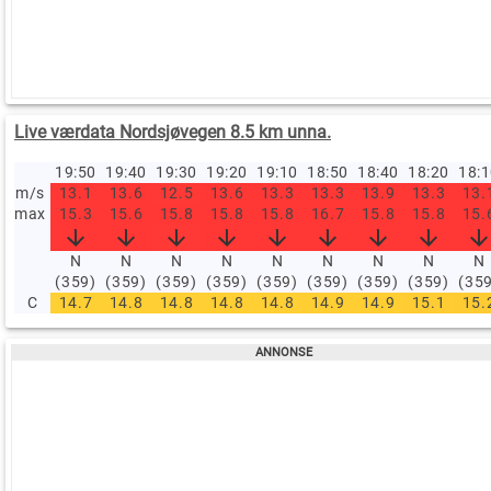
Live værdata Nordsjøvegen 8.5 km unna.
19:50
19:40
19:30
19:20
19:10
18:50
18:40
18:20
18:
m/s
13.1
13.6
12.5
13.6
13.3
13.3
13.9
13.3
13.
max
15.3
15.6
15.8
15.8
15.8
16.7
15.8
15.8
15.
N
N
N
N
N
N
N
N
N
(359)
(359)
(359)
(359)
(359)
(359)
(359)
(359)
(35
C
14.7
14.8
14.8
14.8
14.8
14.9
14.9
15.1
15.