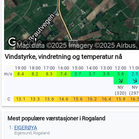
Vindstyrke, vindretning og temperatur nå
19:00
18:00
17:00
16:00
15:00
14:00
13:00
12:00
11:
m/s
8.4
8.2
8.3
7.4
3.7
3.7
3.9
3.8
2.5
NV
NV
(320)
(297
C
13.1
13.3
13.6
14.6
15.6
16.2
16.4
15.8
16.
Mest populære værstasjoner i Rogaland
EIGERØYA
Eigersund, Rogaland