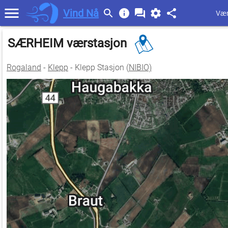
Vind Nå
Vær
SÆRHEIM værstasjon
Rogaland
-
Klepp
- Klepp Stasjon (
NIBIO)