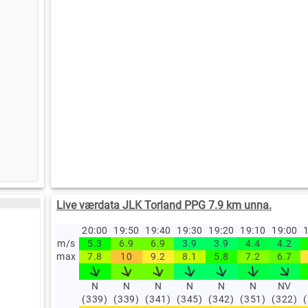
Live værdata JLK Torland PPG 7.9 km unna.
20:00
19:50
19:40
19:30
19:20
19:10
19:00
1
m/s
5.3
6.9
6.9
3.9
3.9
4.4
4.2
max
7.8
10
9.2
8.1
5.8
7.2
6.7
N
N
N
N
N
N
NV
(339)
(339)
(341)
(345)
(342)
(351)
(322)