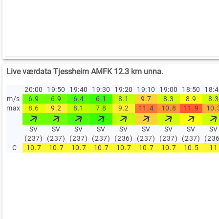
Live værdata Tjessheim AMFK 12.3 km unna.
20:00
19:50
19:40
19:30
19:20
19:10
19:00
18:50
18:
m/s
6.9
6.9
6.4
6.1
8.1
9.7
8.3
8.9
8.3
max
8.6
9.2
8.1
7.8
9.2
11.4
10.8
11.9
10.
SV
SV
SV
SV
SV
SV
SV
SV
SV
(237)
(237)
(237)
(237)
(236)
(237)
(237)
(237)
(23
C
10.7
10.7
10.7
10.7
10.7
10.7
10.7
10.5
11