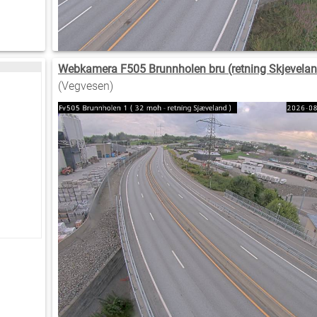
Webkamera F505 Brunnholen bru (retning Skjevelan
(Vegvesen)