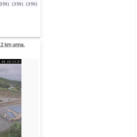
(359)
(359)
(359)
(359)
(359)
(359)
(359)
(359)
(359)
(359)
.2 km unna.
:00
11:00
.7
3.6
.7
4.6
SV
SV
34)
(234)
4.8
14.8