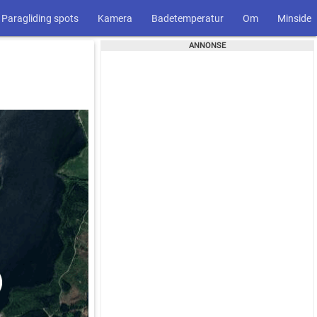
Paragliding spots
Kamera
Badetemperatur
Om
Minside