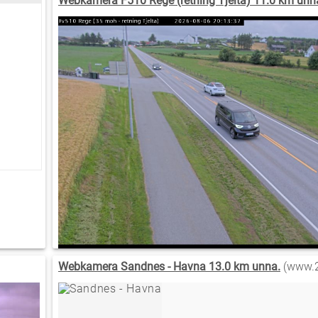
Webkamera F510 Rege (retning Tjelta) 11.0 km unn
Webkamera Sandnes - Havna 13.0 km unna.
(www.2