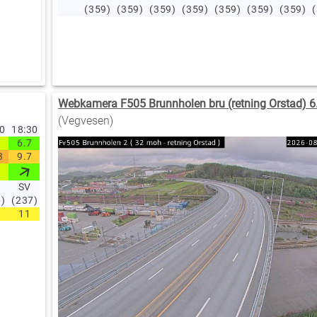
(359)
(359)
(359)
(359)
(359)
(359)
(359)
Webkamera F505 Brunnholen bru (retning Orstad) 6
(Vegvesen)
40
18:30
18:20
18:10
18:00
17:00
16:00
15:00
14:00
13:00
12
6.7
9.4
9.2
8.3
8.7
8.3
7.7
6.5
5.4
3
3
9.7
12.2
12.2
10.8
11.3
10.5
10.3
8
6.7
4
SV
SV
SV
SV
SV
SV
SV
SV
SV
6)
(237)
(236)
(236)
(236)
(236)
(236)
(236)
(235)
(234)
(2
11
11.2
11.2
11.2
11.6
11.6
11.8
13.3
14.6
1