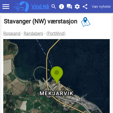
Vind Nå
Vær nyheter
Stavanger (NW) værstasjon
Rogaland
-
Randaberg
- (
PortWind)