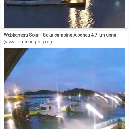
Webkamera Sokn - Sokn camping A sonea 4.7 km unna.
(www.sokncamping.no)