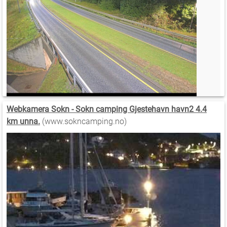
Webkamera Sokn - Sokn camping Gjestehavn havn2 4.4
km unna.
(www.sokncamping.no)