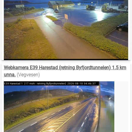
Webkamera E39 Harestad (retning Byfjordtunnelen) 1.5 km
unna.
(Vegvesen)