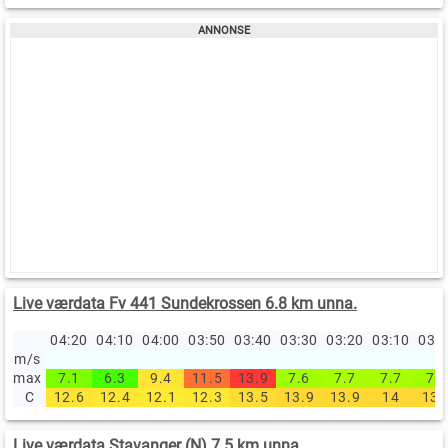
Live værdata Fv 441 Sundekrossen 6.8 km unna.
04:20
04:10
04:00
03:50
03:40
03:30
03:20
03:10
03:
m/s
max
7.1
6.3
9.4
11.5
13.9
7.6
7.7
7.7
7.6
C
12.6
12.4
12.1
12.3
13.5
13.9
13.9
14
13.
Live værdata Stavanger (N) 7.5 km unna.