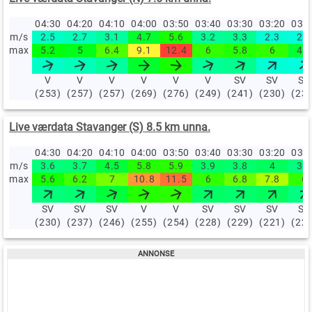
04:30
04:20
04:10
04:00
03:50
03:40
03:30
03:20
03:
m/s
2.5
2.7
3.1
4.7
5.6
3.2
3.3
2.3
2.2
max
5.2
5
6.4
9.1
12.4
6
5.8
6
4.6
V
V
V
V
V
V
SV
SV
SV
(253)
(257)
(257)
(269)
(276)
(249)
(241)
(230)
(23
Live værdata Stavanger (S) 8.5 km unna.
04:30
04:20
04:10
04:00
03:50
03:40
03:30
03:20
03:
m/s
3.6
3.7
4.5
5.8
5.9
3.9
3.8
4
3.5
max
5.6
6.2
7
10.8
11.5
6
6.8
7.8
6
SV
SV
SV
V
V
SV
SV
SV
SV
(230)
(237)
(246)
(255)
(254)
(228)
(229)
(221)
(22