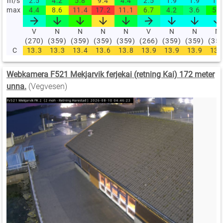
m/s
2.5
4.2
5.8
9.4
4.4
2.5
1.9
1.9
1.9
max
4.4
8.6
11.4
17.2
11.1
6.7
4.2
3.6
5.3
V
N
N
N
N
V
N
N
N
(270)
(359)
(359)
(359)
(359)
(266)
(359)
(359)
(35
C
13.3
13.3
13.4
13.6
13.8
13.9
13.9
13.9
13.
Webkamera F521 Mekjarvik ferjekai (retning Kai) 172 meter
unna.
(Vegvesen)