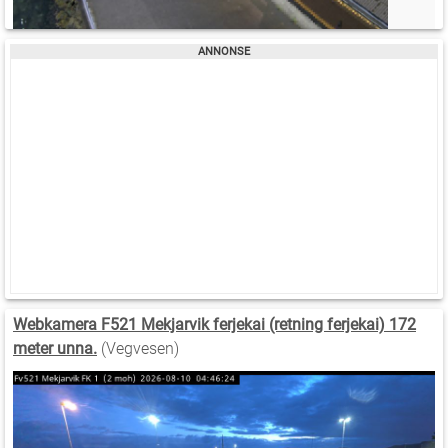
Webkamera F521 Mekjarvik ferjekai (retning ferjekai) 172
meter unna.
(Vegvesen)