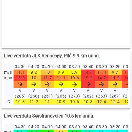
Live værdata JLK Rennesøy, Pilå 9.9 km unna.
04:30
04:20
04:10
04:00
03:50
03:40
03:30
03:20
03:
m/s
11.1
9.2
10
8.9
8.9
14.4
11.4
9.7
11.
max
13.6
10
11.7
11.1
10.6
19.2
14.2
11.9
14.
V
V
V
V
V
V
V
V
V
(285)
(268)
(261)
(265)
(273)
(282)
(263)
(267)
(25
C
10.3
11.2
11
10.9
10.6
10.8
12.4
12.4
12.
Live værdata Sørstrandveien 10.5 km unna.
04:30
04:20
04:10
04:00
03:50
03:40
03:30
03:20
03: