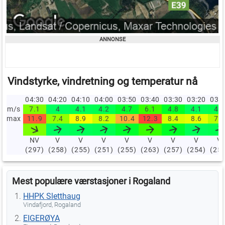
Vindstyrke, vindretning og temperatur nå
04:30
04:20
04:10
04:00
03:50
03:40
03:30
03:20
03:
m/s
7.1
4
4.1
4.2
4.7
6.1
4.8
4.1
4.2
max
11.9
7.4
8.9
8.2
10.4
12.3
8.4
8.6
7.9
NV
V
V
V
V
V
V
V
V
(297)
(258)
(255)
(251)
(255)
(263)
(257)
(254)
(25
Mest populære værstasjoner i Rogaland
HHPK Sletthaug
Vindafjord, Rogaland
EIGERØYA