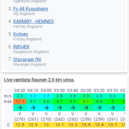
Eigersund, Rogaland
Fv 44 Kvassheim
Hå, Rogaland
KARMØY - HEMNES
Karmøy, Rogaland
Kvitsøy
Kvitsøy, Rogaland
RØVÆR
Haugesund, Rogaland
Stavanger (N)
Stavanger, Rogaland
Live værdata Raunen 2.6 km unna.
04:20
04:10
04:00
03:50
03:40
03:30
03:20
03:10
03:
m/s
2.5
1.7
1.7
2.8
2.8
3.3
2.5
2.5
2.5
max
11.1
3.1
3.6
4.7
4.7
6.1
4.4
5
5.3
V
V
V
V
V
V
V
V
V
(270)
(261)
(270)
(262)
(262)
(259)
(259)
(261)
(26
C
12.9
12.9
13
13.1
13.3
13.8
13.8
13.7
13.