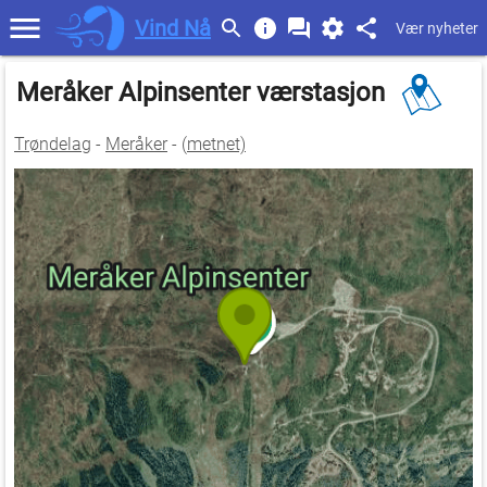
Vind Nå
Vær nyheter
Meråker Alpinsenter værstasjon
Trøndelag
-
Meråker
- (
metnet)