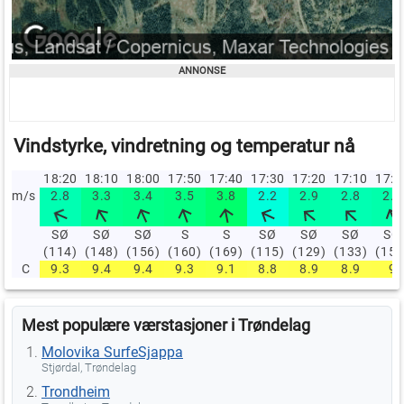
Vindstyrke, vindretning og temperatur nå
18:20
18:10
18:00
17:50
17:40
17:30
17:20
17:10
17:
m/s
2.8
3.3
3.4
3.5
3.8
2.2
2.9
2.8
2.9
SØ
SØ
SØ
S
S
SØ
SØ
SØ
SØ
(114)
(148)
(156)
(160)
(169)
(115)
(129)
(133)
(155
C
9.3
9.4
9.4
9.3
9.1
8.8
8.9
8.9
9
Mest populære værstasjoner i Trøndelag
Molovika SurfeSjappa
Stjørdal, Trøndelag
Trondheim