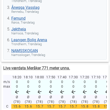
Trondheim, Trøndelag
Ånegga Vasslag
Rennebu, Trøndelag
Femund
Røros, Trøndelag
Jektheia
Namsos, Trøndelag
Leangen Bolig Arena
Trondheim, Trøndelag
NAMSSKOGAN
Namsskogan, Trøndelag
Live værdata Meråker 771 meter unna.
18:20
18:10
18:00
17:50
17:40
17:30
17:20
17:10
17:
m/s
0
0
0
0
0
0
0
0
0
max
0
0
0
0
0
0
0
0
0
Ø
Ø
Ø
Ø
Ø
Ø
Ø
Ø
Ø
(78)
(78)
(78)
(78)
(78)
(78)
(78)
(78)
(78
C
15.6
15.6
15.7
15.7
15.7
15.7
15.8
15.8
15.