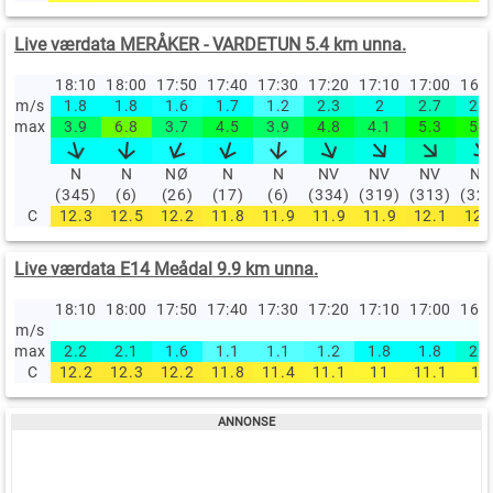
Live værdata MERÅKER - VARDETUN 5.4 km unna.
18:10
18:00
17:50
17:40
17:30
17:20
17:10
17:00
16:
m/s
1.8
1.8
1.6
1.7
1.2
2.3
2
2.7
2.2
max
3.9
6.8
3.7
4.5
3.9
4.8
4.1
5.3
5.6
N
N
NØ
N
N
NV
NV
NV
NV
(345)
(6)
(26)
(17)
(6)
(334)
(319)
(313)
(32
C
12.3
12.5
12.2
11.8
11.9
11.9
11.9
12.1
12.
Live værdata E14 Meådal 9.9 km unna.
18:10
18:00
17:50
17:40
17:30
17:20
17:10
17:00
16:
m/s
max
2.2
2.1
1.6
1.1
1.1
1.2
1.8
1.8
2.3
C
12.2
12.3
12.2
11.8
11.4
11.1
11
11.1
11