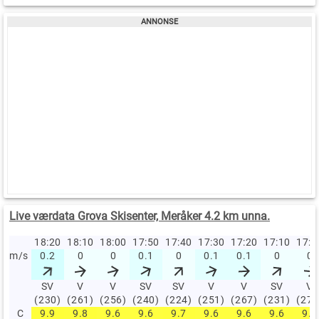
Live værdata Grova Skisenter, Meråker 4.2 km unna.
18:20
18:10
18:00
17:50
17:40
17:30
17:20
17:10
17:
m/s
0.2
0
0
0.1
0
0.1
0.1
0
0
SV
V
V
SV
SV
V
V
SV
V
(230)
(261)
(256)
(240)
(224)
(251)
(267)
(231)
(275
C
9.9
9.8
9.6
9.6
9.7
9.6
9.6
9.6
9.5