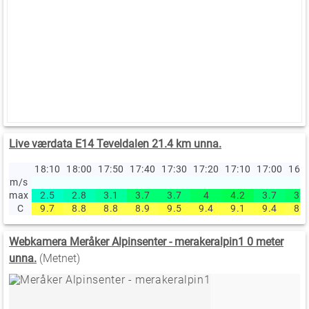
Live værdata E14 Teveldalen 21.4 km unna.
18:10
18:00
17:50
17:40
17:30
17:20
17:10
17:00
16:
m/s
max
2.5
2.8
3.1
3.7
3.7
4
4.2
3.7
3.9
C
9.7
8.8
8.8
8.9
9.5
9.4
9.1
9.4
8.9
Webkamera Meråker Alpinsenter - merakeralpin1 0 meter
unna.
(Metnet)