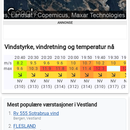
Vindstyrke, vindretning og temperatur nå
20:40
20:30
20:20
20:10
20:00
19:50
19:40
19:30
19:
m/s
8.2
9.5
9.6
9.6
10
10.7
10.2
10
9.7
max
9.6
10.3
11.9
11.8
10.4
11.4
12.3
12.
NV
NV
NV
NV
NV
NV
NV
NV
NV
(310)
(313)
(315)
(314)
(312)
(314)
(310)
(317)
(31
Mest populære værstasjoner i Vestland
Rv 555 Sotrabrua vind
Bergen, Vestland
FLESLAND