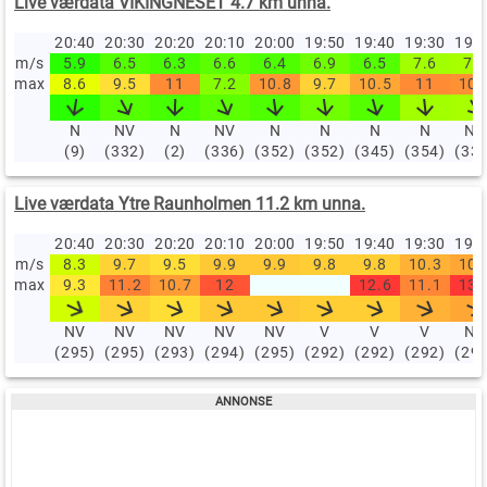
Live værdata VIKINGNESET 4.7 km unna.
20:40
20:30
20:20
20:10
20:00
19:50
19:40
19:30
19:
m/s
5.9
6.5
6.3
6.6
6.4
6.9
6.5
7.6
7.7
max
8.6
9.5
11
7.2
10.8
9.7
10.5
11
10.
N
NV
N
NV
N
N
N
N
NV
(9)
(332)
(2)
(336)
(352)
(352)
(345)
(354)
(33
Live værdata Ytre Raunholmen 11.2 km unna.
20:40
20:30
20:20
20:10
20:00
19:50
19:40
19:30
19:
m/s
8.3
9.7
9.5
9.9
9.9
9.8
9.8
10.3
10.
max
9.3
11.2
10.7
12
12.6
11.1
13.
NV
NV
NV
NV
NV
V
V
V
NV
(295)
(295)
(293)
(294)
(295)
(292)
(292)
(292)
(29