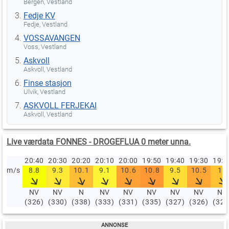
Bergen, Vestland
Fedje KV
Fedje, Vestland
VOSSAVANGEN
Voss, Vestland
Askvoll
Askvoll, Vestland
Finse stasjon
Ulvik, Vestland
ASKVOLL FERJEKAI
Askvoll, Vestland
Live værdata FONNES - DROGEFLUA 0 meter unna.
20:40
20:30
20:20
20:10
20:00
19:50
19:40
19:30
19:
m/s
8.8
9.3
10.1
9.1
10.6
10.8
9.5
10.5
10
NV
NV
N
NV
NV
NV
NV
NV
NV
(326)
(330)
(338)
(333)
(331)
(335)
(327)
(326)
(329