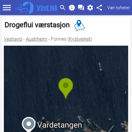
Vind Nå
Vær nyheter
Drogeflui værstasjon
Vestland
-
Austrheim
- Fonnes (
Kystverket)