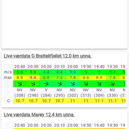
Live værdata G Brattelifjellet 12.0 km unna.
20:40
20:30
20:20
20:10
20:00
19:50
19:40
19:30
19:
m/s
5.6
5.8
4.4
4.4
3.9
5
5
5.3
5.3
max
8.9
9.4
6.9
7.2
7.8
8.6
8.9
7.8
8.9
NV
NV
V
NV
NV
NV
NV
NV
NV
(308)
(298)
(284)
(295)
(302)
(313)
(309)
(330)
(32
C
10.7
10.7
10.7
10.7
11
11
11.1
11.1
11.
Live værdata Marøy 12.4 km unna.
20:40
20:30
20:20
20:10
20:00
19:50
19:40
19:30
19: