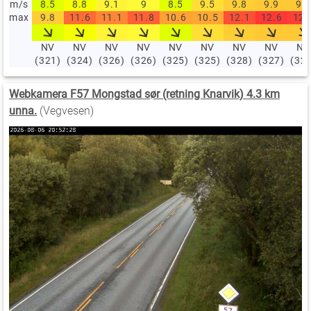
m/s
8.5
8.8
9.1
9
8.5
9.5
9.8
9.9
9.9
max
9.8
11.6
11.1
11.8
10.6
10.5
12.1
12.6
12.
NV
NV
NV
NV
NV
NV
NV
NV
NV
(321)
(324)
(326)
(326)
(325)
(325)
(328)
(327)
(32
Webkamera F57 Mongstad sør (retning Knarvik) 4.3 km
unna.
(Vegvesen)