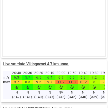
Live værdata Vikingneset 4.7 km unna.
20:40
20:30
20:20
20:10
20:00
19:50
19:40
19:30
19:
m/s
6.3
5.7
6.5
6.4
6.9
6.5
6.9
7.2
7.4
max
9.7
8.3
9.5
9.7
11.2
11.3
10.2
8
9.4
N
N
N
N
NV
N
N
N
NV
(342)
(341)
(340)
(339)
(337)
(342)
(340)
(339)
(33