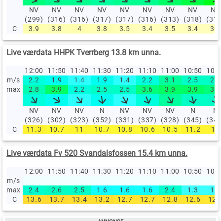
NV
NV
NV
NV
NV
NV
NV
NV
NV
(299)
(316)
(316)
(317)
(317)
(316)
(313)
(318)
(31
C
3.9
3.8
4
3.8
3.5
3.4
3.5
3.4
3.4
Live værdata HHPK Tverrberg 13.8 km unna.
12:00
11:50
11:40
11:30
11:20
11:10
11:00
10:50
10:
m/s
2.2
1.9
1.4
1.9
1.4
2.2
3.1
2.5
2.5
max
2.8
3.9
2.2
2.5
2.5
3.6
3.9
3.9
3.6
NV
NV
NV
N
NV
NV
NV
N
N
(326)
(302)
(323)
(352)
(331)
(337)
(328)
(345)
(34
C
11.3
10.7
11
10.7
10.8
10.6
10.5
11.2
11
Live værdata Fv 520 Svandalsfossen 15.4 km unna.
12:00
11:50
11:40
11:30
11:20
11:10
11:00
10:50
10:
m/s
max
2.4
2.6
2.5
1.6
1.6
1.6
2.4
1.3
1.3
C
13.6
13.7
13.4
13.2
12.7
12.7
12.8
12.6
12.