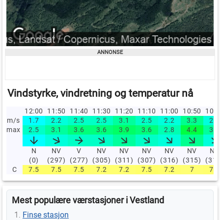
Vindstyrke, vindretning og temperatur nå
12:00
11:50
11:40
11:30
11:20
11:10
11:00
10:50
10:
m/s
1.7
2.2
2.5
2.5
3.1
2.5
2.2
3.3
2.2
max
2.5
3.1
3.6
3.6
3.9
3.6
2.8
4.4
3.1
N
NV
V
NV
NV
NV
NV
NV
NV
(0)
(297)
(277)
(305)
(311)
(307)
(316)
(315)
(31
C
7.5
7.5
7.5
7.2
7.2
7.5
7.2
7
7.2
Mest populære værstasjoner i Vestland
Finse stasjon