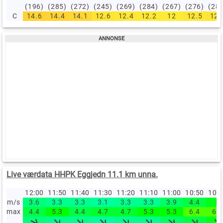
(196)
(285)
(272)
(245)
(269)
(284)
(267)
(276)
(28
C
14.6
14.4
14.1
12.6
12.4
12.2
12
12.5
12.
Live værdata HHPK Eggjedn 11.1 km unna.
12:00
11:50
11:40
11:30
11:20
11:10
11:00
10:50
10:
m/s
3.6
3.3
3.3
3.1
3.3
3.3
3.9
4.4
5
max
4.4
5.3
4.4
4.7
4.7
5.3
5.3
6.4
6.4