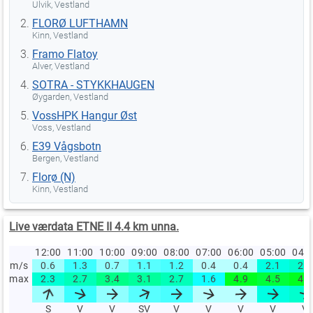
Ulvik, Vestland
FLORØ LUFTHAMN
Kinn, Vestland
Framo Flatoy
Alver, Vestland
SOTRA - STYKKHAUGEN
Øygarden, Vestland
VossHPK Hangur Øst
Voss, Vestland
E39 Vågsbotn
Bergen, Vestland
Florø (N)
Kinn, Vestland
Live værdata ETNE II 4.4 km unna.
12:00
11:00
10:00
09:00
08:00
07:00
06:00
05:00
04:
m/s
0.6
1.3
0.7
1.1
1.2
0.4
0.4
2.1
2.4
max
2.3
2.7
3.4
3.1
2.7
1.6
4.9
4.5
4.9
S
V
V
SV
V
V
V
V
V