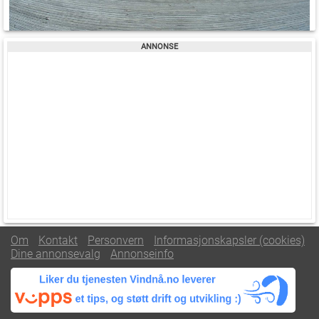
Om
Kontakt
Personvern
Informasjonskapsler (cookies)
Dine annonsevalg
Annonseinfo