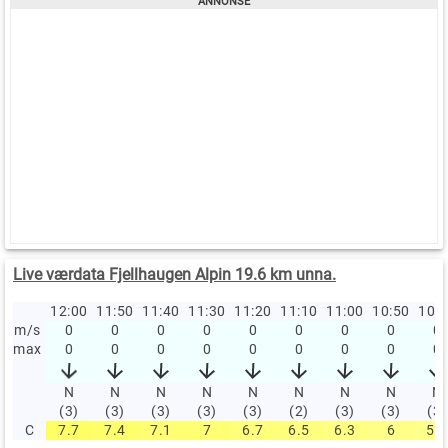
Live værdata Fjellhaugen Alpin 19.6 km unna.
12:00
11:50
11:40
11:30
11:20
11:10
11:00
10:50
10:
m/s
0
0
0
0
0
0
0
0
0
max
0
0
0
0
0
0
0
0
0
N
N
N
N
N
N
N
N
N
(3)
(3)
(3)
(3)
(3)
(2)
(3)
(3)
(3)
C
7.7
7.4
7.1
7
6.7
6.5
6.3
6
5.8