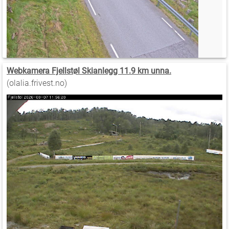
Webkamera Fjellstøl Skianlegg 11.9 km unna.
(olalia.frivest.no)