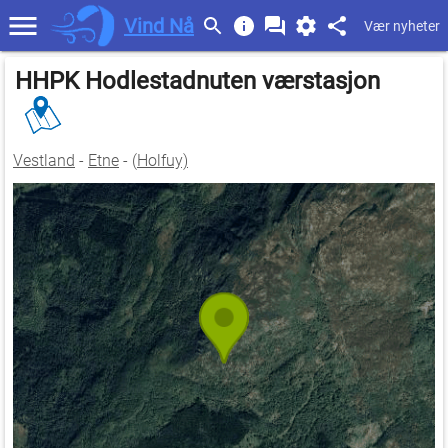
Vind Nå
Vær nyheter
HHPK Hodlestadnuten værstasjon
Vestland
-
Etne
- (
Holfuy)