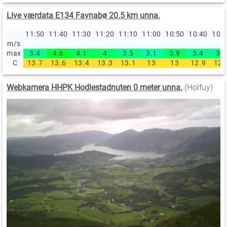
Live værdata E134 Favnabø 20.5 km unna.
11:50
11:40
11:30
11:20
11:10
11:00
10:50
10:40
10:
m/s
max
3.4
4.6
4.1
4
3.5
3.1
3.9
3.4
3.4
C
13.7
13.6
13.4
13.3
13.1
13
13
12.9
12.
Webkamera HHPK Hodlestadnuten 0 meter unna.
(Holfuy)