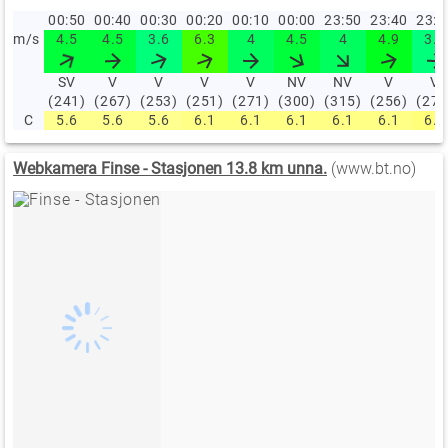
00:50
00:40
00:30
00:20
00:10
00:00
23:50
23:40
23:
m/s
4.5
4.5
3.6
6.3
4
4.5
4
4.9
3.6
SV
V
V
V
V
NV
NV
V
V
(241)
(267)
(253)
(251)
(271)
(300)
(315)
(256)
(272
C
5.6
5.6
5.6
6.1
6.1
6.1
6.1
6.1
6.7
Webkamera Finse - Stasjonen 13.8 km unna.
(www.bt.no)