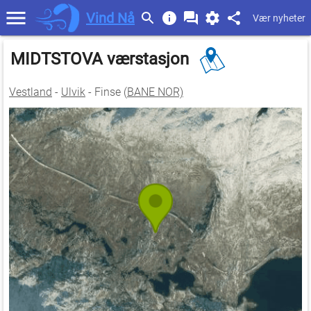
Vind Nå
Vær nyheter
MIDTSTOVA værstasjon
Vestland
-
Ulvik
- Finse (
BANE NOR)