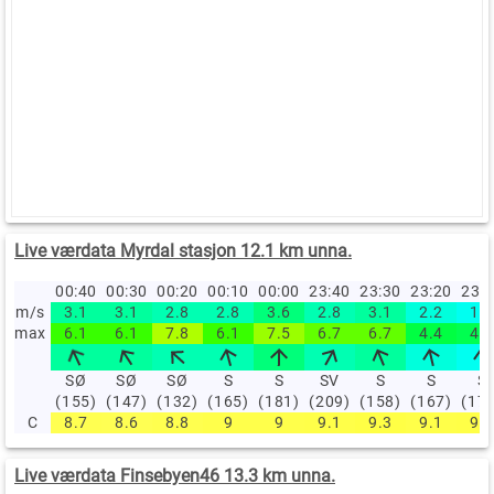
Live værdata Myrdal stasjon 12.1 km unna.
00:40
00:30
00:20
00:10
00:00
23:40
23:30
23:20
23:
m/s
3.1
3.1
2.8
2.8
3.6
2.8
3.1
2.2
1.9
max
6.1
6.1
7.8
6.1
7.5
6.7
6.7
4.4
4.2
SØ
SØ
SØ
S
S
SV
S
S
S
(155)
(147)
(132)
(165)
(181)
(209)
(158)
(167)
(17
C
8.7
8.6
8.8
9
9
9.1
9.3
9.1
9.2
Live værdata Finsebyen46 13.3 km unna.