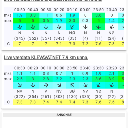
00:50
00:40
00:30
00:20
00:10
00:00
23:50
23:40
23:
m/s
1.9
3.3
1.1
0.6
1.9
0
3.6
0
0.6
max
5
5
3.6
1.9
3.3
0.3
5
1.4
2.5
N
N
N
N
NØ
N
N
NØ
N
(345)
(352)
(357)
(343)
(33)
(4)
(11)
(24)
(8)
C
7
7
7
7.1
7.3
7.2
7.6
7.3
7.5
Live værdata KLEVAVATNET 7.9 km unna.
00:30
00:20
00:10
00:00
23:50
23:40
23:30
23:20
23:
m/s
1.1
1.1
0.8
0.7
1
0.9
1.9
2.1
3.6
max
2.5
3
2.8
2.2
2.3
2.3
3.6
3.9
5.7
NV
N
V
NV
SØ
NV
NØ
N
N
(322)
(354)
(261)
(303)
(130)
(335)
(30)
(22)
(35
C
7.3
7.3
7.4
7.4
7.4
7.3
7.6
7.6
8.1