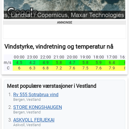
Vindstyrke, vindretning og temperatur nå
00:00
23:00
22:00
21:00
20:00
19:00
18:00
17:00
16:
m/s
4.5
4.2
4.9
5.8
4.7
5.8
5.9
6.4
6
C
6
6.3
6.8
7.2
7.6
7.5
7.6
7.9
8
Mest populære værstasjoner i Vestland
Rv 555 Sotrabrua vind
Bergen, Vestland
STORE KONGSHAUGEN
Bergen, Vestland
ASKVOLL FERJEKAI
Askvoll, Vestland