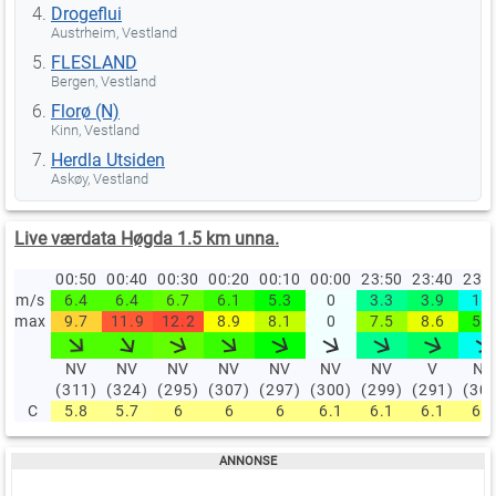
Drogeflui
Austrheim, Vestland
FLESLAND
Bergen, Vestland
Florø (N)
Kinn, Vestland
Herdla Utsiden
Askøy, Vestland
Live værdata Høgda 1.5 km unna.
00:50
00:40
00:30
00:20
00:10
00:00
23:50
23:40
23:
m/s
6.4
6.4
6.7
6.1
5.3
0
3.3
3.9
1.9
max
9.7
11.9
12.2
8.9
8.1
0
7.5
8.6
5.6
NV
NV
NV
NV
NV
NV
NV
V
NV
(311)
(324)
(295)
(307)
(297)
(300)
(299)
(291)
(30
C
5.8
5.7
6
6
6
6.1
6.1
6.1
6.2