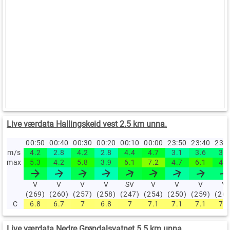
Live værdata Hallingskeid vest 2.5 km unna.
00:50
00:40
00:30
00:20
00:10
00:00
23:50
23:40
23:
m/s
4.2
2.8
4.2
2.8
4.4
4.7
3.1
3.6
3.6
max
5.3
4.2
5.8
3.9
6.1
7.2
4.7
6.1
4.7
V
V
V
V
SV
V
V
V
V
(269)
(260)
(257)
(258)
(247)
(254)
(250)
(259)
(26
C
6.8
6.7
7
6.8
7
7.1
7.1
7.1
7.1
Live værdata Nedre Grøndalsvatnet 5.5 km unna.