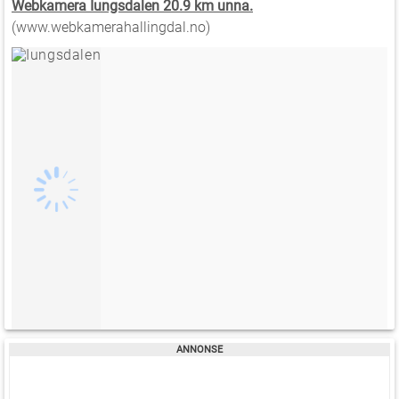
Webkamera Iungsdalen 20.9 km unna.
(www.webkamerahallingdal.no)