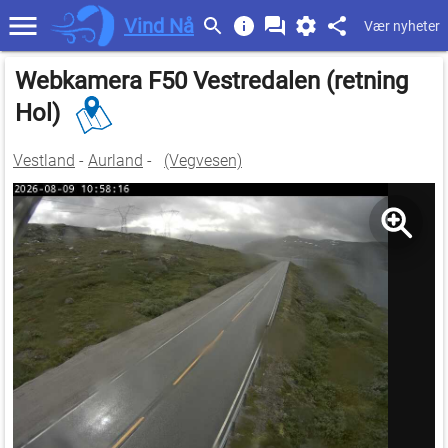
Vind Nå
Vær nyheter
Webkamera F50 Vestredalen (retning
Hol)
Vestland
-
Aurland
-
(Vegvesen)