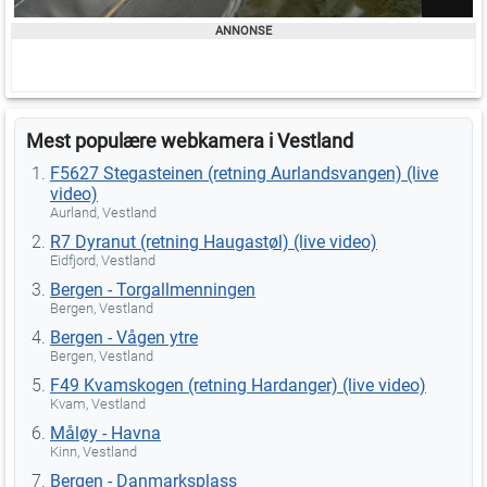
Mest populære webkamera i Vestland
F5627 Stegasteinen (retning Aurlandsvangen) (live
video)
Aurland, Vestland
R7 Dyranut (retning Haugastøl) (live video)
Eidfjord, Vestland
Bergen - Torgallmenningen
Bergen, Vestland
Bergen - Vågen ytre
Bergen, Vestland
F49 Kvamskogen (retning Hardanger) (live video)
Kvam, Vestland
Måløy - Havna
Kinn, Vestland
Bergen - Danmarksplass