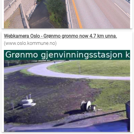
Webkamera Oslo - Grønmo gronmo now 4.7 km unna.
(www.oslo.kommune.no)