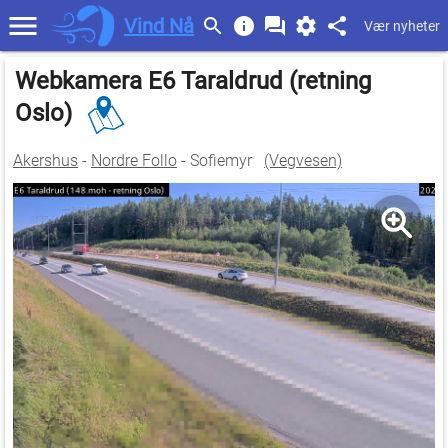
Vind Nå
Vær nyheter
Webkamera E6 Taraldrud (retning
Oslo)
Akershus
-
Nordre Follo
- Sofiemyr
(Vegvesen)