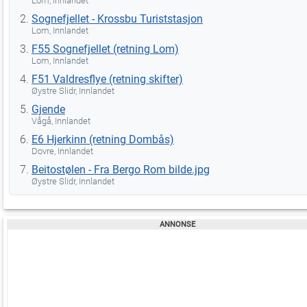
Lom, Innlandet
Sognefjellet - Krossbu Turiststasjon
Lom, Innlandet
F55 Sognefjellet (retning Lom)
Lom, Innlandet
F51 Valdresflye (retning skifter)
Øystre Slidr, Innlandet
Gjende
Vågå, Innlandet
E6 Hjerkinn (retning Dombås)
Dovre, Innlandet
Beitostølen - Fra Bergo Rom bilde.jpg
Øystre Slidr, Innlandet