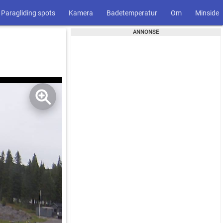
Paragliding spots
Kamera
Badetemperatur
Om
Minside