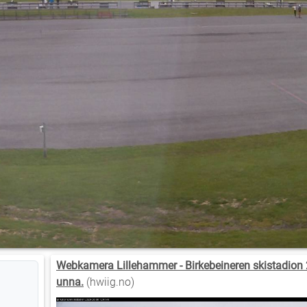
Webkamera Lillehammer - Birkebeineren skistadion 
unna.
(hwiig.no)