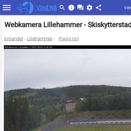
Vind Nå
Vær
Webkamera Lillehammer - Skiskyttersta
Innlandet
-
Lillehammer
-
(hwiig.no)