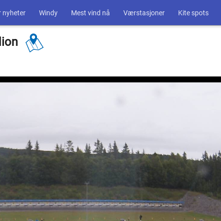
 nyheter
Windy
Mest vind nå
Værstasjoner
Kite spots
dion