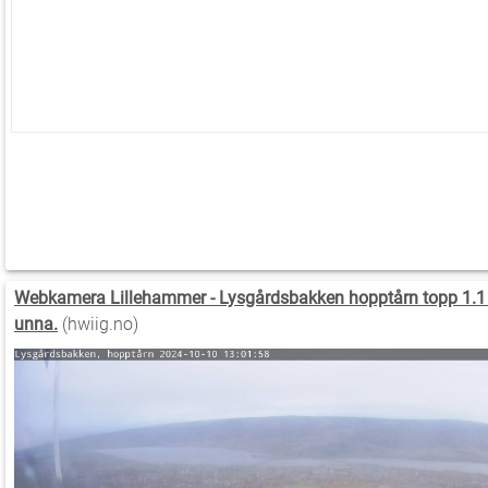
Webkamera Lillehammer - Lysgårdsbakken hopptårn topp 1.
unna.
(hwiig.no)