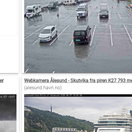
er
Webkamera Ålesund - Skutvika fra piren K27 793 me
(alesund.havn.no)