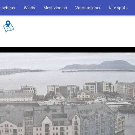
 nyheter
Windy
Mest vind nå
Værstasjoner
Kite spots
d