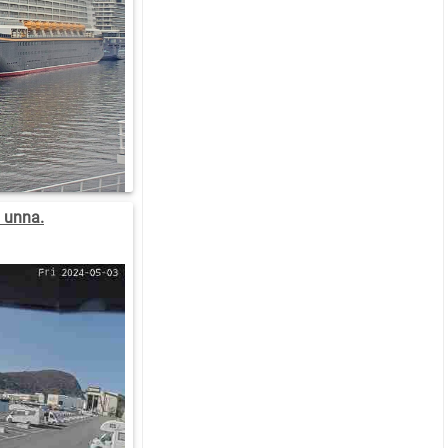
 unna.