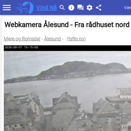
Vind Nå
Vær
Webkamera Ålesund - Fra rådhuset nor
Møre og Romsdal
-
Ålesund
-
(tsftp.no)