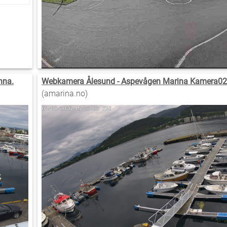
nna.
Webkamera Ålesund - Aspevågen Marina Kamera02
(amarina.no)