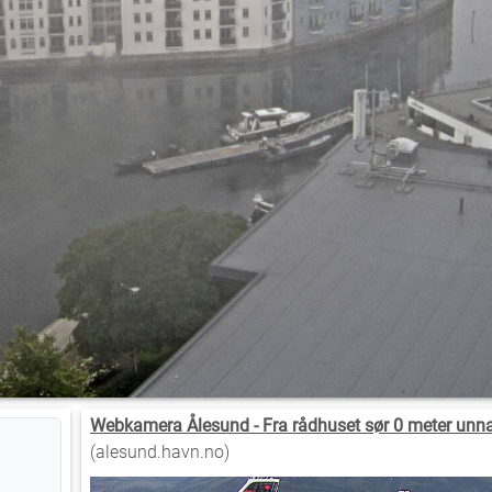
Webkamera Ålesund - Fra rådhuset sør 0 meter unna
(alesund.havn.no)