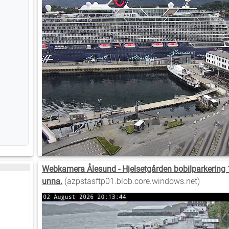
Webkamera Ålesund - Hjelsetgården bobilparkering 
unna.
(azpstasftp01.blob.core.windows.net)