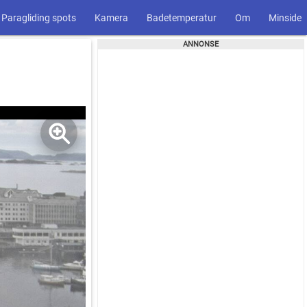
Paragliding spots
Kamera
Badetemperatur
Om
Minside