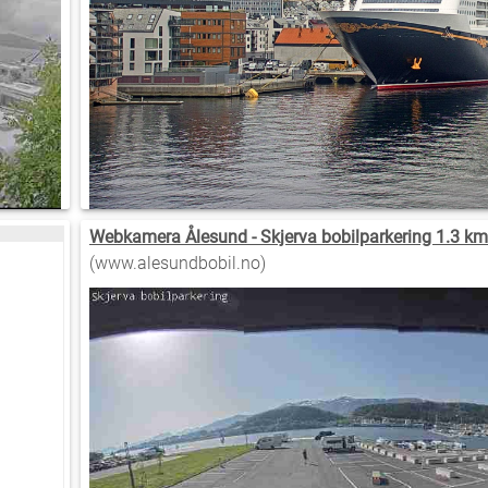
Webkamera Ålesund - Skjerva bobilparkering 1.3 km
(www.alesundbobil.no)