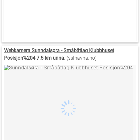
Webkamera Sunndalsøra - Småbåtlag Klubbhuset
Posisjon%204 7.5 km unna.
(sslhavna.no)