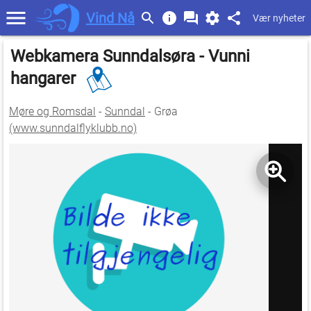
Vind Nå
Vær nyheter
Webkamera Sunndalsøra - Vunni
hangarer
Møre og Romsdal
-
Sunndal
- Grøa
(www.sunndalflyklubb.no)