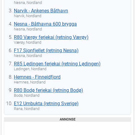
Nesna, Nordland
Narvik - Ankenes Båthavn
Narvik, Nordland
Nesna - Båthavna 600 brygga
Nesna, Nordland
R80 Værøy ferjekai (retning Værøy)
Værøy, Nordland
F17 Sjonfjellet (retning Nesna)
Nesna, Nordland
R85 Lødingen ferjekai (retning Lødingen)
Lødingen, Nordland
Hemnes - Finneidfjord
Hemnes, Nordland
R80 Bodø ferjekai (retning Bodø)
Bodø, Nordland
E12 Umbukta (retning Sverige)
Rana, Nordland