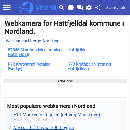
Vind Nå
Vær nyheter
Webkamera for Hattfjelldal kommune i
Nordland.
Webkamera i Norge
/
Nordland
F7346 Skardmodalen (retning
Hattfjelldal
Hattfjelldal)
R73 Krutvatnet (retning
R73 Krutådalen (retning
Sverige)
Hattfjelldal)
Mest populære webkamera i Nordland
E10 Moskenes ferjekai (retning Moskenes)
Moskenes, Nordland
Nesna - Båthavna 300 brygga