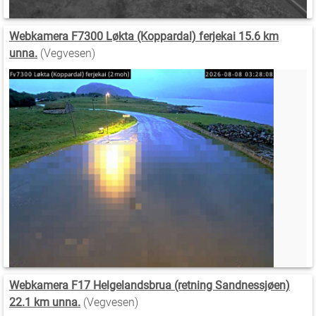
Webkamera F7300 Løkta (Koppardal) ferjekai 15.6 km
unna.
(Vegvesen)
Webkamera F17 Helgelandsbrua (retning Sandnessjøen)
22.1 km unna.
(Vegvesen)