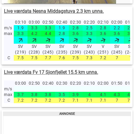
Live værdata Nesna Middagstuva 2.3 km unna.
03:10
03:00
02:50
02:40
02:30
02:20
02:10
02:00
01:
m/s
1.9
3.3
3.3
1.9
2.8
2.5
2.8
2.2
2.8
max
3.3
4.2
4.4
2.8
3.6
3.3
3.6
3.6
3.9
SV
SV
SV
SV
SV
SV
V
SV
SV
(219)
(228)
(245)
(235)
(239)
(243)
(251)
(245)
(24
C
7.5
7.5
7.7
7.6
7.5
7.3
7.2
7
7
Live værdata Fv 17 Sjonfjellet 15.5 km unna.
03:00
02:50
02:40
02:30
02:20
02:10
02:00
01:50
01:
m/s
max
3.7
3.8
3.8
3.5
3.9
4
4.1
4.3
4.2
C
7.2
7.2
7.2
7.2
7.1
7.1
7.1
7
7.1