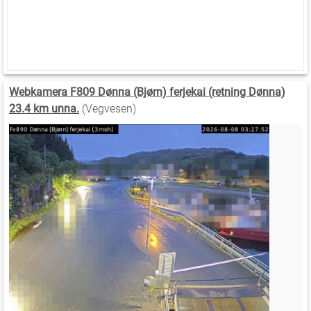
Webkamera F809 Dønna (Bjørn) ferjekai (retning Dønna)
23.4 km unna.
(Vegvesen)