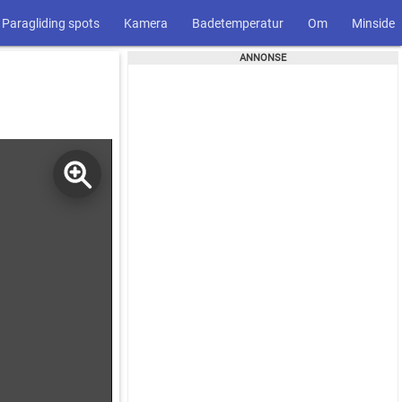
Paragliding spots
Kamera
Badetemperatur
Om
Minside