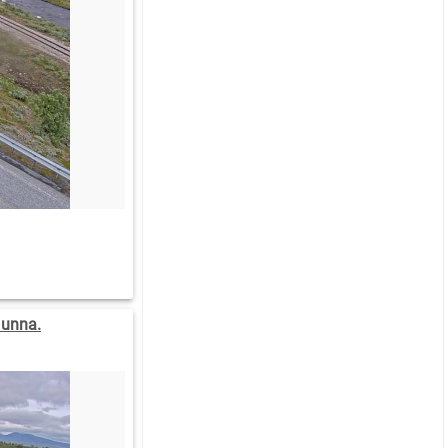
 unna.