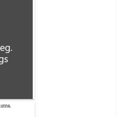
 unna.