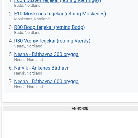
F834 Misten ferjekai (retning Kjerringøy)
Bodø, Nordland
E10 Moskenes ferjekai (retning Moskenes)
Moskenes, Nordland
R80 Bodø ferjekai (retning Bodø)
Bodø, Nordland
R80 Værøy ferjekai (retning Værøy)
Værøy, Nordland
Nesna - Båthavna 300 brygga
Nesna, Nordland
Narvik - Ankenes Båthavn
Narvik, Nordland
Nesna - Båthavna 600 brygga
Nesna, Nordland