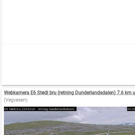
Webkamera E6 Stødi bru (retning Dunderlandsdalen) 7.6 km 
(Vegvesen)