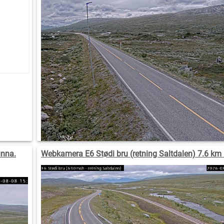
unna.
Webkamera E6 Stødi bru (retning Saltdalen) 7.6 km