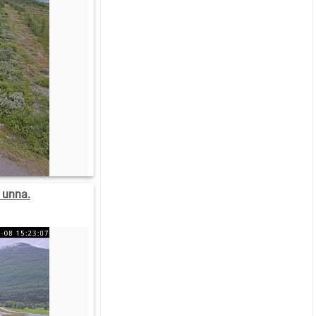
 unna.