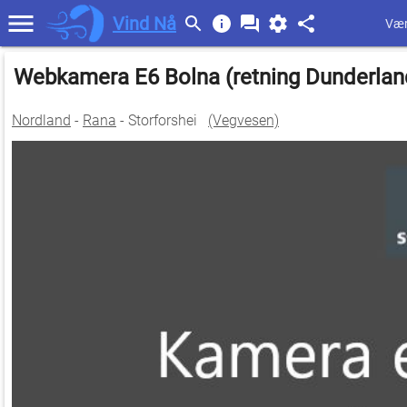
Vind Nå
Vær
Webkamera E6 Bolna (retning Dunderla
Nordland
-
Rana
- Storforshei
(Vegvesen)