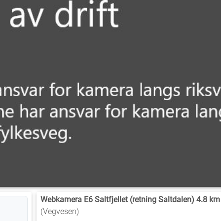
Webkamera E6 Saltfjellet (retning Saltdalen) 4.8 km
(Vegvesen)