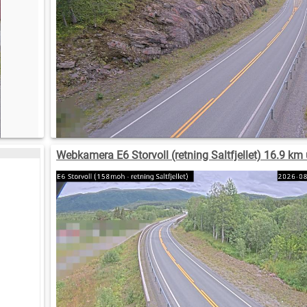
Webkamera E6 Storvoll (retning Saltfjellet) 16.9 km