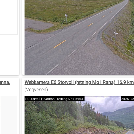
unna.
Webkamera E6 Storvoll (retning Mo i Rana) 16.9 km
(Vegvesen)