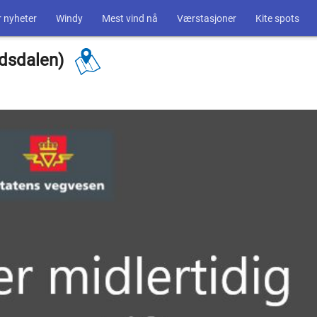
 nyheter
Windy
Mest vind nå
Værstasjoner
Kite spots
ndsdalen)