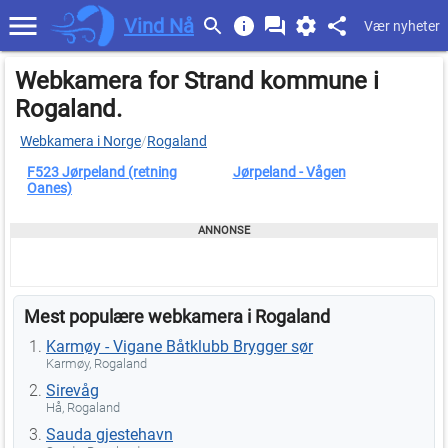
Vind Nå
Vær nyheter
Webkamera for Strand kommune i
Rogaland.
Webkamera i Norge
/
Rogaland
F523 Jørpeland (retning
Jørpeland - Vågen
Oanes)
Mest populære webkamera i Rogaland
Karmøy - Vigane Båtklubb Brygger sør
Karmøy, Rogaland
Sirevåg
Hå, Rogaland
Sauda gjestehavn