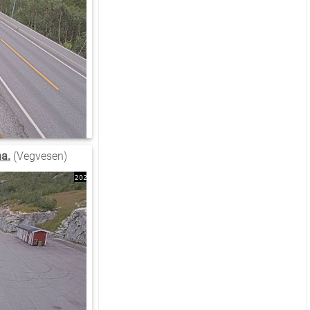
na.
(Vegvesen)