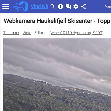
Vind Nå
Vær
Webkamera Haukelifjell Skisenter - Top
Telemark
-
Vinje
- Edland
(wisec10110.dyndns.org:9003)