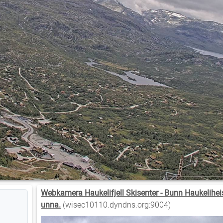
Webkamera Haukelifjell Skisenter - Bunn Haukelihe
unna.
(wisec10110.dyndns.org:9004)