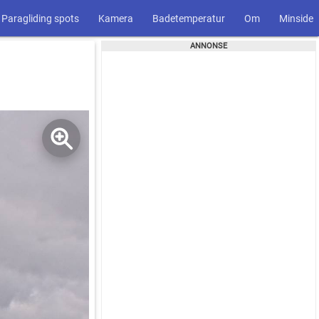
Paragliding spots
Kamera
Badetemperatur
Om
Minside