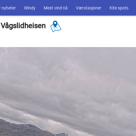
 nyheter
Windy
Mest vind nå
Værstasjoner
Kite spots
p Vågslidheisen