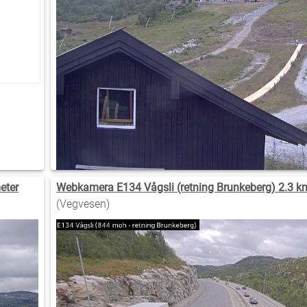
eter
Webkamera E134 Vågsli (retning Brunkeberg) 2.3 k
(Vegvesen)