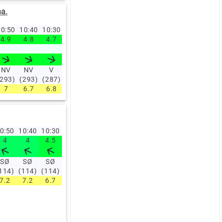
a.
0:50
10:40
10:30
10:20
10:10
10:00
09:00
08:00
07:00
06:0
4.9
4.8
4.7
4.5
4.7
4.4
4.5
4.8
4.8
4.2
7.7
8.3
7.1
7.6
7.3
NV
NV
V
V
V
V
V
V
V
V
(293)
(293)
(287)
(288)
(289)
(285)
(282)
(283)
(278)
(283)
7
6.7
6.8
6.8
6.9
6.9
6.6
6.1
6
6
0:50
10:40
10:30
10:20
10:10
10:00
09:00
08:00
07:00
06:00
4
4
4.5
2.7
2.7
4.9
4.8
5.8
5.4
6.6
SØ
SØ
SØ
SØ
SØ
SØ
SØ
SØ
SØ
SØ
114)
(114)
(114)
(114)
(114)
(114)
(114)
(114)
(114)
(114)
7.2
7.2
6.7
6.7
6.7
6.7
6.7
6.7
6.7
6.7