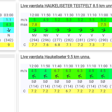
Live værdata HAUKELISETER TESTFELT 8.5 km unn
00
03:00
12:00
11:50
11:40
11:30
11:20
11:10
11:00
1
1.1
m/s
5
4.9
5.2
5.3
5.2
5.5
5.2
4.3
max
7.8
7.5
N
NV
NV
V
V
V
V
V
)
(342)
(294)
(296)
(277)
(282)
(281)
(291)
(290)
9
C
7.7
7.6
6.8
7.1
7.2
7.3
7
Live værdata Haukeliseter 9.5 km unna.
12:00
11:50
11:40
11:30
11:20
11:10
11:00
1
m/s
4.5
4
6.7
6.3
6.3
4.9
4.5
SØ
SØ
SØ
SØ
SØ
SØ
SØ
(114)
(114)
(114)
(114)
(114)
(114)
(114)
(
C
7.2
7.2
7.2
6.7
7.2
7.2
7.2