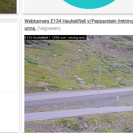
Webkamera E134 Haukelifjell v/Pepparstein (retnin
unna.
(Vegvesen)