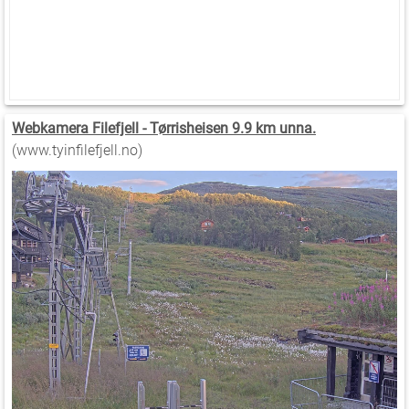
Webkamera Filefjell - Tørrisheisen 9.9 km unna.
(www.tyinfilefjell.no)