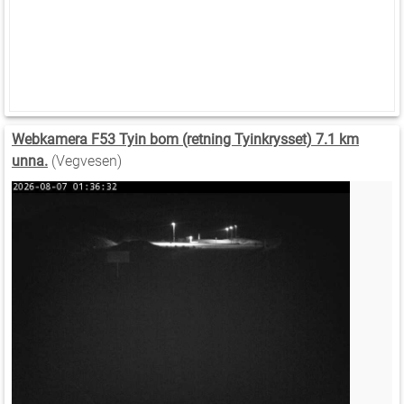
Webkamera F53 Tyin bom (retning Tyinkrysset) 7.1 km
unna.
(Vegvesen)