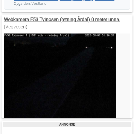
Øygarden, Vestland
Webkamera F53 Tyinosen (retning Årdal) 0 meter unna.
(Vegvesen)