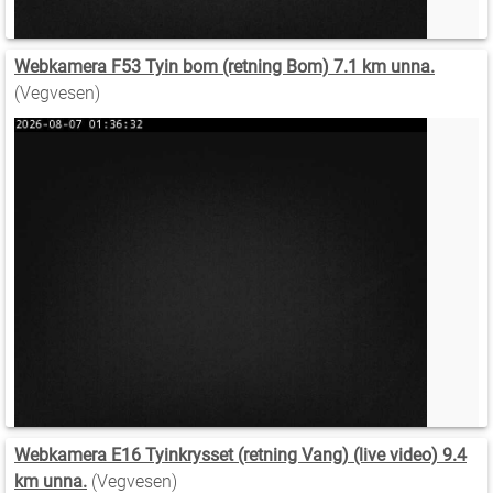
Webkamera F53 Tyin bom (retning Bom) 7.1 km unna.
(Vegvesen)
Webkamera E16 Tyinkrysset (retning Vang) (live video) 9.4
km unna.
(Vegvesen)