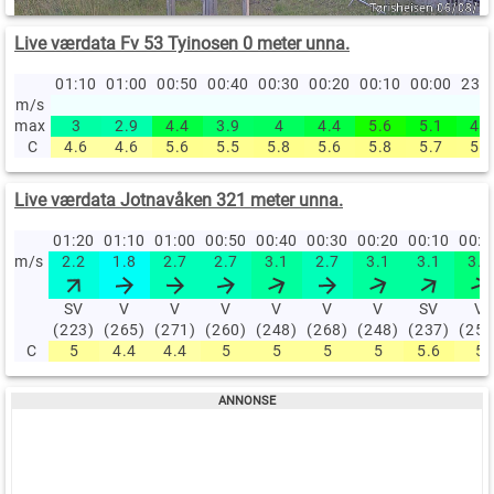
Live værdata Fv 53 Tyinosen 0 meter unna.
01:10
01:00
00:50
00:40
00:30
00:20
00:10
00:00
23:
m/s
max
3
2.9
4.4
3.9
4
4.4
5.6
5.1
4.8
C
4.6
4.6
5.6
5.5
5.8
5.6
5.8
5.7
5.6
Live værdata Jotnavåken 321 meter unna.
01:20
01:10
01:00
00:50
00:40
00:30
00:20
00:10
00:
m/s
2.2
1.8
2.7
2.7
3.1
2.7
3.1
3.1
3.6
SV
V
V
V
V
V
V
SV
V
(223)
(265)
(271)
(260)
(248)
(268)
(248)
(237)
(251
C
5
4.4
4.4
5
5
5
5
5.6
5