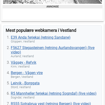
Mest populære webkamera i Vestland
E39 Anda ferjekai (retning Sandane)
Gloppen, Vestland
F5627 Stegasteinen (retning Aurlandsvangen) (live
video)
Aurland, Vestland
Vågsøy - Refvik
Kinn, Vestland
Bergen - Vågen ytre
Bergen, Vestland
Leirvik - Borggata
Stord, Vestland
R5 Mannheller ferjekai (retning Sogndal) (live video)
Sogndal, Vestland
R555 Sotrabrua vest (retning Bergen) (live video)