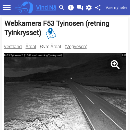
Vind Nå
Vær nyheter
Webkamera F53 Tyinosen (retning
Tyinkrysset)
Vestland
-
Årdal
- Øvre Årdal
(Vegvesen)