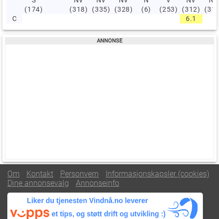
(174)
(318)
(335)
(328)
(6)
(253)
(312)
(31
C
6.1
Om
Kontakt
Personvern
Informasjonskapsler (cookies)
Dine annonsevalg
Annonseinfo