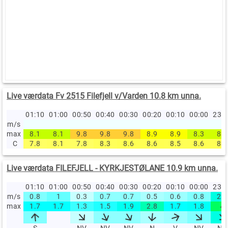
Live værdata Fv 2515 Filefjell v/Varden 10.8 km unna.
01:10
01:00
00:50
00:40
00:30
00:20
00:10
00:00
23:
m/s
max
8.1
8.1
9.8
9.8
9.8
8.9
8.9
8.3
8.3
C
7.8
8.1
7.8
8.3
8.6
8.6
8.5
8.6
8.5
Live værdata FILEFJELL - KYRKJESTØLANE 10.9 km unna.
01:10
01:00
00:50
00:40
00:30
00:20
00:10
00:00
23:
m/s
0.8
1
0.3
0.7
0.7
0.5
0.6
0.8
2.1
max
1.7
1.7
1.3
1.5
1.9
2.8
1.7
1.8
4
S
NV
NV
NV
N
V
NV
NV