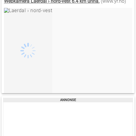
Webkamera Laerdal › nord-vest 6.4 km unna.
(www.yr.no)