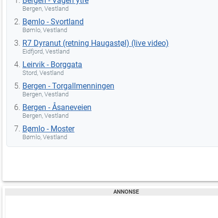
Bergen - Vågen ytre
Bergen, Vestland
Bømlo - Svortland
Bømlo, Vestland
R7 Dyranut (retning Haugastøl) (live video)
Eidfjord, Vestland
Leirvik - Borggata
Stord, Vestland
Bergen - Torgallmenningen
Bergen, Vestland
Bergen - Åsaneveien
Bergen, Vestland
Bømlo - Moster
Bømlo, Vestland