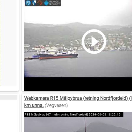
Webkamera R15 Måløybrua (retning Nordfjordeid) (li
km unna.
(Vegvesen)