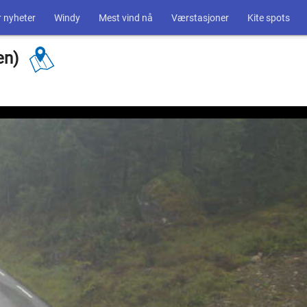
 nyheter
Windy
Mest vind nå
Værstasjoner
Kite spots
en)