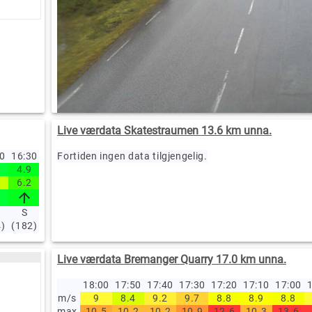
Live værdata Skatestraumen 13.6 km unna.
40
16:30
16:20
Fortiden ingen data tilgjengelig.
16:10
16:00
15:00
14:00
13:00
12:00
11:00
10
4.9
4.4
4.2
5.2
6
6.5
4.9
5.4
4.8
2
6.2
6
7.1
8.8
8.2
9.2
7.8
7.8
7
3
S
S
S
S
S
S
S
S
S
4)
(182)
(184)
(188)
(183)
(184)
(183)
(184)
(183)
(182)
(1
Live værdata Bremanger Quarry 17.0 km unna.
18:00
17:50
17:40
17:30
17:20
17:10
17:00
1
m/s
9
8.4
9.2
9.7
8.8
8.9
8.8
max
10.5
10.2
10.2
10.9
12.6
10.3
13.6