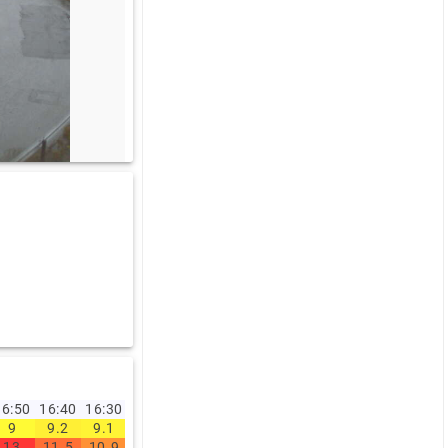
:00
09:00
.5
2.5
.9
3.2
S
S
78)
(174)
6:50
16:40
16:30
16:20
16:10
16:00
15:00
14:00
13:00
12:0
9
9.2
9.1
9
8.5
7.9
7.7
8.1
6.5
5.2
13
11.5
10.9
11.5
12.9
9.8
11.3
11.5
10.4
8.6