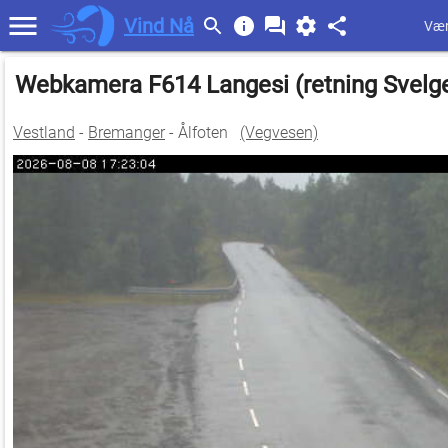
Vind Nå
Vær
Webkamera F614 Langesi (retning Svelg
Vestland
-
Bremanger
- Ålfoten
(Vegvesen)