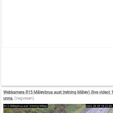
Webkamera R15 Måløybrua aust (retning Måløy) (live video) 
unna.
(Vegvesen)