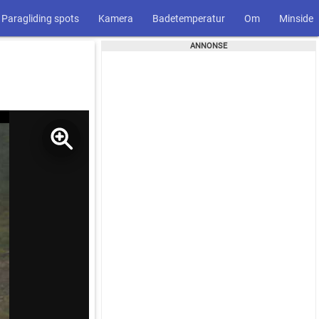
Paragliding spots
Kamera
Badetemperatur
Om
Minside