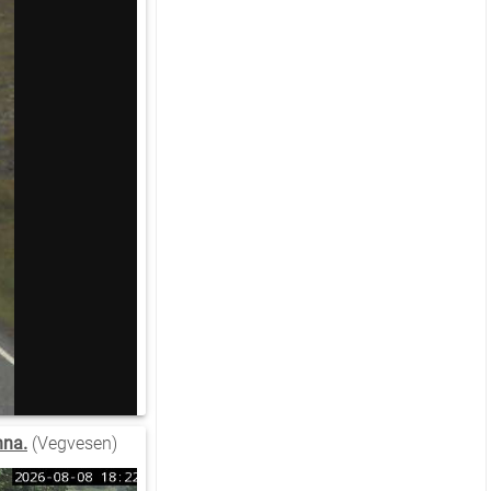
nna.
(Vegvesen)