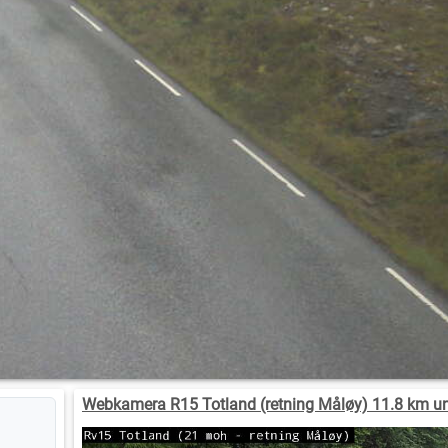
Webkamera R15 Totland (retning Måløy) 11.8 km u