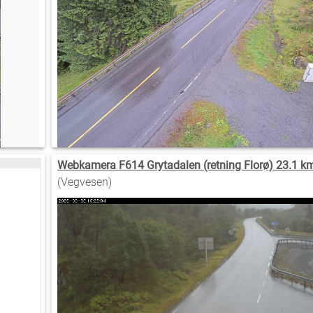
Webkamera F614 Grytadalen (retning Florø) 23.1 k
(Vegvesen)