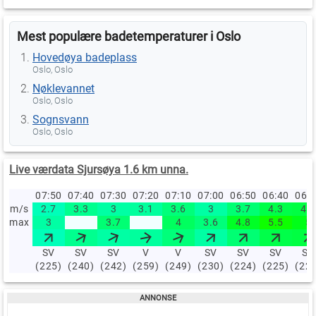
Mest populære badetemperaturer i Oslo
Hovedøya badeplass
Oslo, Oslo
Nøklevannet
Oslo, Oslo
Sognsvann
Oslo, Oslo
Live værdata Sjursøya 1.6 km unna.
07:50
07:40
07:30
07:20
07:10
07:00
06:50
06:40
06:
m/s
2.7
3.3
3
3.1
3.6
3
3.7
4.3
4.4
max
3
3.7
4
3.6
4.8
5.5
5
SV
SV
SV
V
V
SV
SV
SV
SV
(225)
(240)
(242)
(259)
(249)
(230)
(224)
(225)
(22