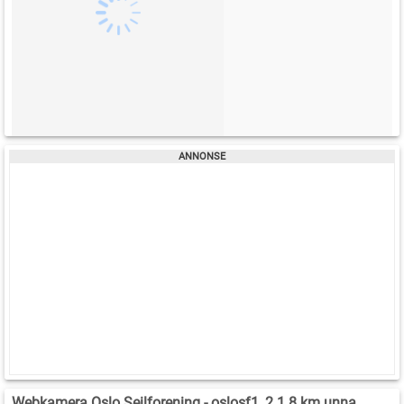
Webkamera Oslo Seilforening - oslosf1_2 1.8 km unna.