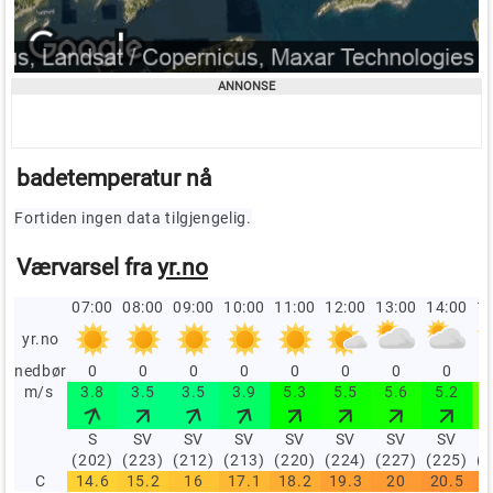
badetemperatur nå
Fortiden ingen data tilgjengelig.
Værvarsel fra
yr.no
07:00
08:00
09:00
10:00
11:00
12:00
13:00
14:00
15
yr.no
nedbør
0
0
0
0
0
0
0
0
m/s
3.8
3.5
3.5
3.9
5.3
5.5
5.6
5.2
S
SV
SV
SV
SV
SV
SV
SV
(202)
(223)
(212)
(213)
(220)
(224)
(227)
(225)
(
C
14.6
15.2
16
17.1
18.2
19.3
20
20.5
2