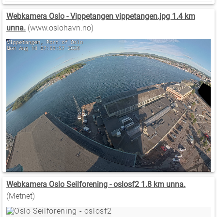
Webkamera Oslo - Vippetangen vippetangen.jpg 1.4 km
unna.
(www.oslohavn.no)
Webkamera Oslo Seilforening - oslosf2 1.8 km unna.
(Metnet)