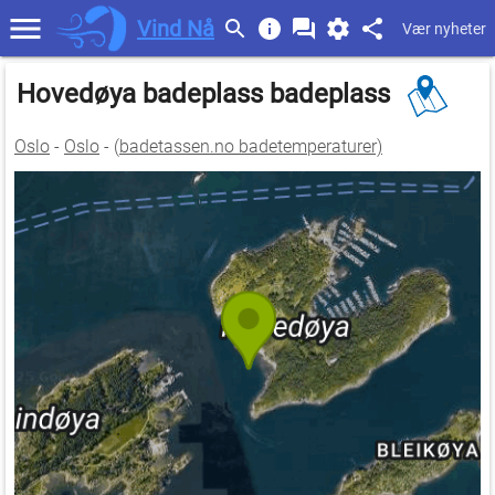
Vind Nå
Vær nyheter
Hovedøya badeplass badeplass
Oslo
-
Oslo
- (
badetassen.no badetemperaturer)