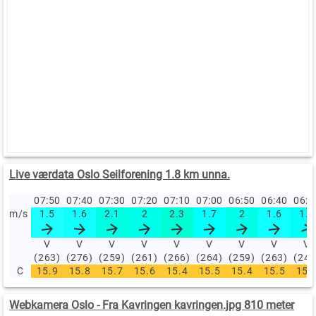
Live værdata Oslo Seilforening 1.8 km unna.
07:50
07:40
07:30
07:20
07:10
07:00
06:50
06:40
06:
m/s
1.5
1.6
2.1
2
2.3
1.7
2
1.6
1.8
V
V
V
V
V
V
V
V
V
(263)
(276)
(259)
(261)
(266)
(264)
(259)
(263)
(249
C
15.9
15.8
15.7
15.6
15.4
15.5
15.4
15.5
15.
Webkamera Oslo - Fra Kavringen kavringen.jpg 810 meter