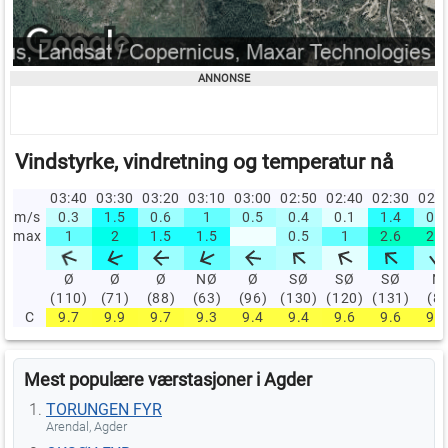
Vindstyrke, vindretning og temperatur nå
03:40
03:30
03:20
03:10
03:00
02:50
02:40
02:30
02:
m/s
0.3
1.5
0.6
1
0.5
0.4
0.1
1.4
0.5
max
1
2
1.5
1.5
0.5
1
2.6
2.6
Ø
Ø
Ø
NØ
Ø
SØ
SØ
SØ
N
(110)
(71)
(88)
(63)
(96)
(130)
(120)
(131)
(8)
C
9.7
9.9
9.7
9.3
9.4
9.4
9.6
9.6
9.6
Mest populære værstasjoner i Agder
TORUNGEN FYR
Arendal, Agder