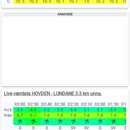
C
10.5
10.3
10.3
10.1
10.1
10
10.2
10.2
10.
Live værdata HOVDEN - LUNDANE 3.3 km unna.
03:00
02:50
02:40
02:30
02:20
02:10
02:00
01:50
01:
m/s
3.6
4.5
3.2
3.3
3.4
3.1
3.1
3.7
3.9
max
6.7
6.7
7.6
7.6
7.6
7.6
7.6
7.6
7.6
S
S
S
S
SV
SV
S
SV
SV