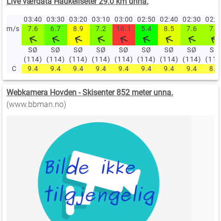
Live værdata Haukeliseter 29.0 km unna.
03:40
03:30
03:20
03:10
03:00
02:50
02:40
02:30
02:
m/s
7.6
6.7
8.9
7.2
16.1
5.4
8.5
7.6
7.6
SØ
SØ
SØ
SØ
SØ
SØ
SØ
SØ
SØ
(114)
(114)
(114)
(114)
(114)
(114)
(114)
(114)
(114
C
9.4
9.4
9.4
9.4
9.4
9.4
9.4
9.4
8.9
Webkamera Hovden - Skisenter 852 meter unna.
(www.bbman.no)