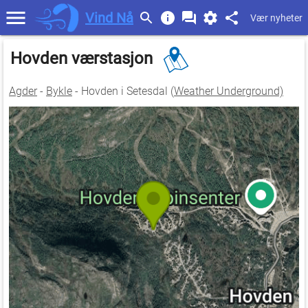
Vind Nå
Vær nyheter
Hovden værstasjon
Agder
-
Bykle
- Hovden i Setesdal (
Weather Underground)