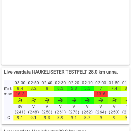
Live værdata HAUKELISETER TESTFELT 28.0 km unna.
03:00
02:50
02:40
02:30
02:20
02:10
02:00
01:50
01:
m/s
8.4
8.2
8
6.3
5.8
5.5
7
7.4
8.1
max
16.3
13.6
SV
V
V
V
V
V
V
V
V
(241)
(248)
(258)
(261)
(273)
(262)
(264)
(250)
(25
C
9.1
9.1
9.3
8.9
9.1
8.7
9
9
9.1