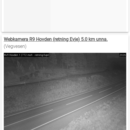
Webkamera R9 Hovden (retning Evje) 5.0 km unna.
(Vegvesen)