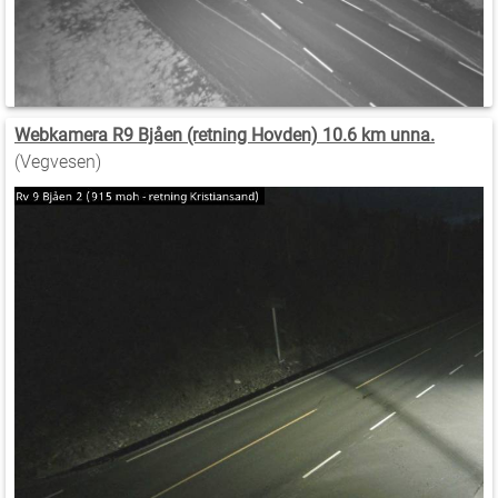
Webkamera R9 Bjåen (retning Hovden) 10.6 km unna.
(Vegvesen)