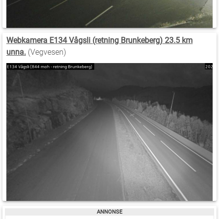
Webkamera E134 Vågsli (retning Brunkeberg) 23.5 km
unna.
(Vegvesen)