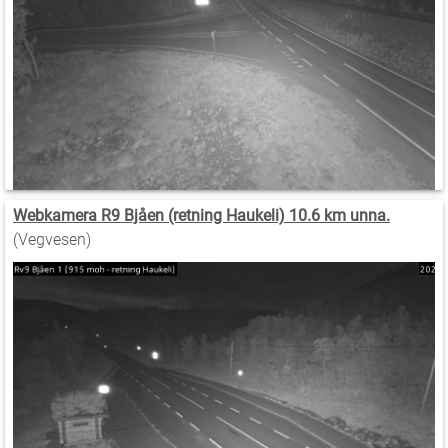
Webkamera R9 Bjåen (retning Haukeli) 10.6 km unna.
(Vegvesen)