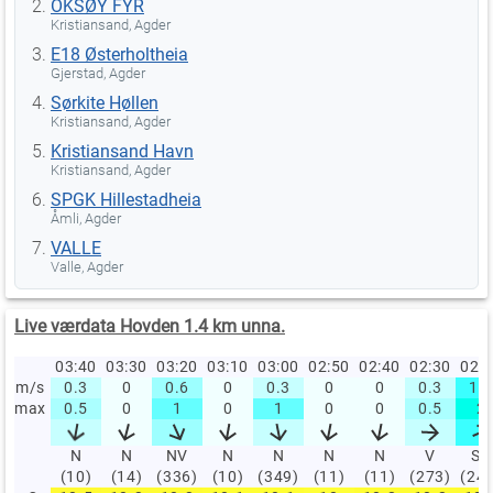
OKSØY FYR
Kristiansand, Agder
E18 Østerholtheia
Gjerstad, Agder
Sørkite Høllen
Kristiansand, Agder
Kristiansand Havn
Kristiansand, Agder
SPGK Hillestadheia
Åmli, Agder
VALLE
Valle, Agder
Live værdata Hovden 1.4 km unna.
03:40
03:30
03:20
03:10
03:00
02:50
02:40
02:30
02:
m/s
0.3
0
0.6
0
0.3
0
0
0.3
1.3
max
0.5
0
1
0
1
0
0
0.5
2
N
N
NV
N
N
N
N
V
SV
(10)
(14)
(336)
(10)
(349)
(11)
(11)
(273)
(24