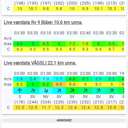
(198)
(195)
(197)
(202)
(203)
(205)
(199)
(215)
(20
C
10
10.1
9.8
9.8
10
9.9
10.1
10.3
10.
Live værdata Rv 9 Bjåen 10.6 km unna.
03:30
03:20
03:10
03:00
02:50
02:40
02:30
02:20
02:
m/s
max
4.9
5
6.5
6
7.2
7.8
6
6.5
7.2
C
9.3
9.3
9.5
9.5
9.5
9.3
9.4
9.7
9.5
Live værdata VÅGSLI 22.1 km unna.
03:00
02:00
01:00
00:00
23:00
22:00
21:00
20:00
19:
m/s
1.9
2.4
1.3
1.7
4.6
3.7
2.5
3.2
4.4
max
8.3
5
6.2
9.9
9.4
9
9.1
9
9.5
S
SV
NV
SV
SV
SV
SV
SV
SV
(178)
(244)
(324)
(229)
(233)
(232)
(212)
(217)
(22
C
12.5
12.5
11.7
12.3
12.4
12.4
12.9
12.9
13.