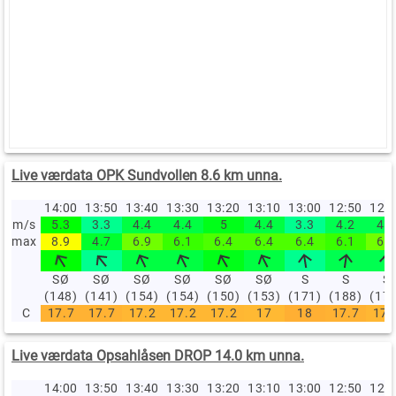
Live værdata OPK Sundvollen 8.6 km unna.
14:00
13:50
13:40
13:30
13:20
13:10
13:00
12:50
12:
m/s
5.3
3.3
4.4
4.4
5
4.4
3.3
4.2
4.2
max
8.9
4.7
6.9
6.1
6.4
6.4
6.4
6.1
6.9
SØ
SØ
SØ
SØ
SØ
SØ
S
S
S
(148)
(141)
(154)
(154)
(150)
(153)
(171)
(188)
(17
C
17.7
17.7
17.2
17.2
17.2
17
18
17.7
17.
Live værdata Opsahlåsen DROP 14.0 km unna.
14:00
13:50
13:40
13:30
13:20
13:10
13:00
12:50
12: