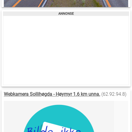
Webkamera Sollihøgda - Høymyr 1.6 km unna.
(62.92.94.8)