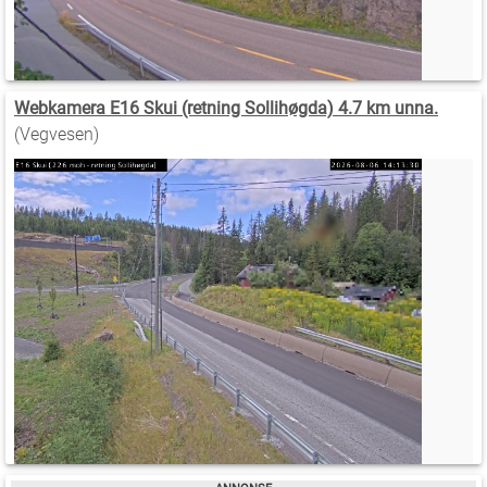
Webkamera E16 Skui (retning Sollihøgda) 4.7 km unna.
(Vegvesen)