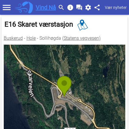
Vind Nå
Vær nyheter
E16 Skaret værstasjon
Buskerud
-
Hole
- Sollihøgda (
Statens vegvesen)