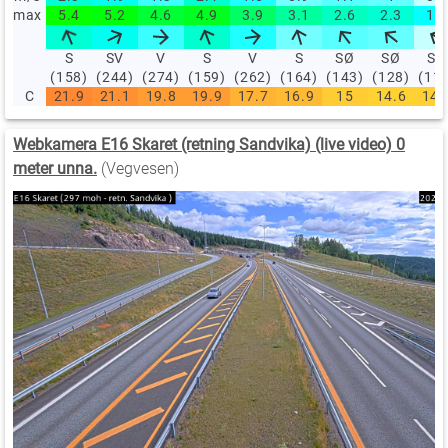
max
5.4
5.2
4.6
4.9
3.9
3.1
2.6
2.3
1.7
S
SV
V
S
V
S
SØ
SØ
SØ
(158)
(244)
(274)
(159)
(262)
(164)
(143)
(128)
(11
C
21.9
21.1
19.8
19.9
17.7
16.9
15
14.6
14.
Webkamera E16 Skaret (retning Sandvika) (live video) 0
meter unna.
(Vegvesen)