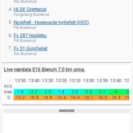
Gol, Buskerud
HLSK Grøtterud
Kongsberg, Buskerud
Norefjell - Hogevarde hyttefelt (HV2)
Flå, Buskerud
Fv 287 Haglebu
Flå, Buskerud
Fv 51 Golsfjellet
Gol, Buskerud
Live værdata E16 Bjørum 7.0 km unna.
13:50
13:40
13:30
13:20
13:10
13:00
12:50
12:40
12:
m/s
max
1.9
2.7
2.5
1.8
2.3
2.9
3.1
4
3.7
C
19.2
18.8
18.9
19.4
19.4
19.7
19.5
18.9
19.