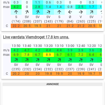
m/s
0.3
0
1.1
0.6
0.3
0
0
0.3
0
max
4.2
0
2.8
1.4
1.4
0.8
2.5
1.7
1.1
S
SV
SV
SV
S
Ø
V
SV
S
(174)
(208)
(207)
(243)
(179)
(84)
(263)
(225)
(19
C
22.2
20.5
19.5
21
21
21.2
21.2
20.5
18.
Live værdata Vierndroget 17.8 km unna.
13:50
13:40
13:30
13:20
13:10
13:00
12:40
12:20
12:
m/s
4.2
4.7
4.2
4.4
4.4
3.9
3.9
3.6
3.9
max
6.9
7.8
6.7
8.9
6.7
6.1
7.2
6.4
6.7
SV
SV
SV
SV
SV
SV
SV
SV
SV
(235)
(232)
(234)
(232)
(232)
(237)
(239)
(241)
(23
C
20.2
20
20
19.8
19.9
20
19.9
19.7
19.