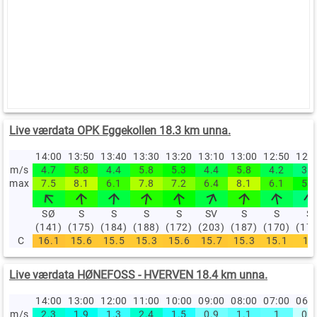
Live værdata OPK Eggekollen 18.3 km unna.
14:00
13:50
13:40
13:30
13:20
13:10
13:00
12:50
12:
m/s
4.7
5.8
4.4
5.8
5.3
4.4
5.8
4.2
3.6
max
7.5
8.1
6.1
7.8
7.2
6.4
8.1
6.1
5.3
SØ
S
S
S
S
SV
S
S
S
(141)
(175)
(184)
(188)
(172)
(203)
(187)
(170)
(17
C
16.1
15.6
15.5
15.3
15.6
15.7
15.3
15.1
15
Live værdata HØNEFOSS - HVERVEN 18.4 km unna.
14:00
13:00
12:00
11:00
10:00
09:00
08:00
07:00
06:
m/s
2.3
1.9
1.3
2.4
1.5
0.9
1.1
1
0.3