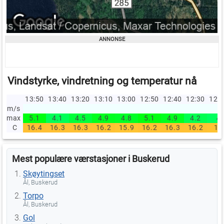
Vindstyrke, vindretning og temperatur nå
13:50
13:40
13:20
13:10
13:00
12:50
12:40
12:30
12:
m/s
max
5.1
4.1
4.5
4.9
4.8
5.1
4.9
4.2
4
C
16.4
16.3
16.3
16.2
15.9
16.2
16.3
16.2
16
Mest populære værstasjoner i Buskerud
Skøytingset
Ål, Buskerud
Torpo
Ål, Buskerud
Gol