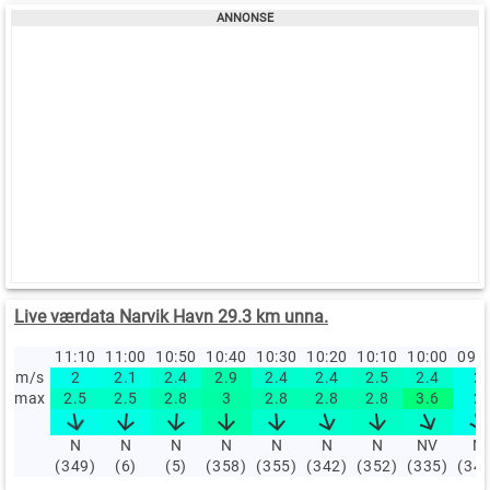
Live værdata Narvik Havn 29.3 km unna.
11:10
11:00
10:50
10:40
10:30
10:20
10:10
10:00
09:
m/s
2
2.1
2.4
2.9
2.4
2.4
2.5
2.4
2
max
2.5
2.5
2.8
3
2.8
2.8
2.8
3.6
2
N
N
N
N
N
N
N
NV
N
(349)
(6)
(5)
(358)
(355)
(342)
(352)
(335)
(34