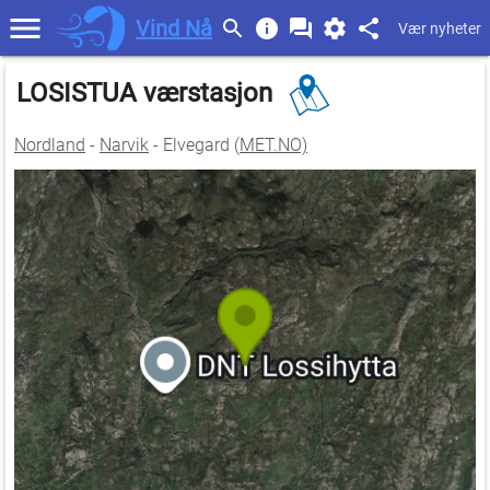
Vind Nå
Vær nyheter
LOSISTUA værstasjon
Nordland
-
Narvik
- Elvegard (
MET.NO)