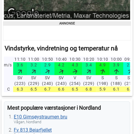
Vindstyrke, vindretning og temperatur nå
11:10
11:00
10:50
10:40
10:30
10:20
10:10
10:00
09:
m/s
3.6
3.2
2.9
4.2
4.3
3.4
4.9
3.9
2.3
SV
SV
SV
SV
V
SV
S
S
SV
(223)
(229)
(240)
(243)
(254)
(229)
(198)
(188)
(214
C
6.3
6.5
6.7
6.6
6.5
6.8
5.9
6.1
6.1
Mest populære værstasjoner i Nordland
E10 Gimsøystraumen bru
Vågan, Nordland
Fv 813 Beiarfjellet