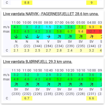
C
8.8
9
Live værdata NARVIK - FAGERNESFJELLET 28.6 km unna.
11:00
10:00
09:00
08:00
07:00
06:00
05:00
04:00
03:
m/s
4.1
3
2.2
1.5
2.6
3.6
7.3
9.3
9.2
max
5.2
4.5
4.2
3.8
5.8
6.7
9.4
12.7
15.
N
N
N
V
SV
SV
SV
SV
SV
(7)
(22)
(344)
(284)
(234)
(239)
(235)
(244)
(21
C
2.1
2.3
2.5
2.7
2.8
2.4
3
3.2
4.1
Live værdata BJØRNFJELL 29.3 km unna.
11:10
11:00
10:50
10:40
10:30
10:20
10:10
10:00
09:
m/s
3.2
3.2
3
2.9
3.2
3.5
3.4
3.6
3.1
max
4.8
4.6
4.2
4.8
5.2
4.9
4.8
5.2
4.7
SV
SV
SV
SV
SV
SV
SV
SV
SV
(233)
(232)
(229)
(235)
(229)
(225)
(228)
(231)
(23
C
6.7
6.6