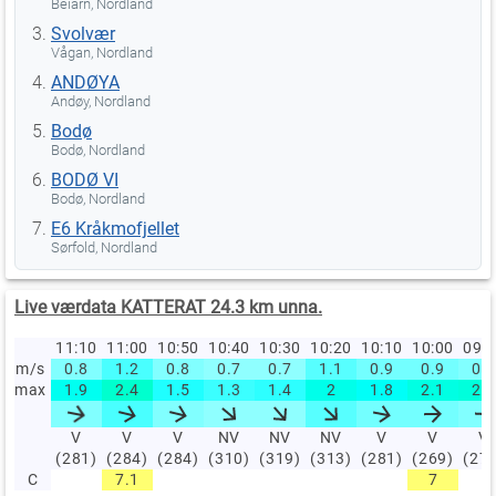
Beiarn, Nordland
Svolvær
Vågan, Nordland
ANDØYA
Andøy, Nordland
Bodø
Bodø, Nordland
BODØ VI
Bodø, Nordland
E6 Kråkmofjellet
Sørfold, Nordland
Live værdata KATTERAT 24.3 km unna.
11:10
11:00
10:50
10:40
10:30
10:20
10:10
10:00
09:
m/s
0.8
1.2
0.8
0.7
0.7
1.1
0.9
0.9
0.8
max
1.9
2.4
1.5
1.3
1.4
2
1.8
2.1
2.2
V
V
V
NV
NV
NV
V
V
V
(281)
(284)
(284)
(310)
(319)
(313)
(281)
(269)
(27
C
7.1
7