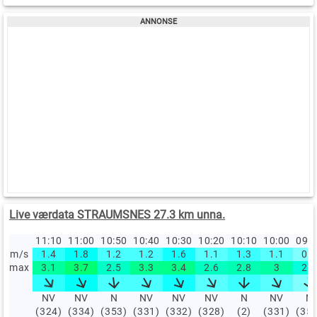
Live værdata STRAUMSNES 27.3 km unna.
11:10
11:00
10:50
10:40
10:30
10:20
10:10
10:00
09:
m/s
1.4
1.8
1.2
1.2
1.6
1.1
1.3
1.1
0.8
max
3.1
3.7
2.5
3.3
3.4
2.6
2.8
3
2.2
NV
NV
N
NV
NV
NV
N
NV
N
(324)
(334)
(353)
(331)
(332)
(328)
(2)
(331)
(35